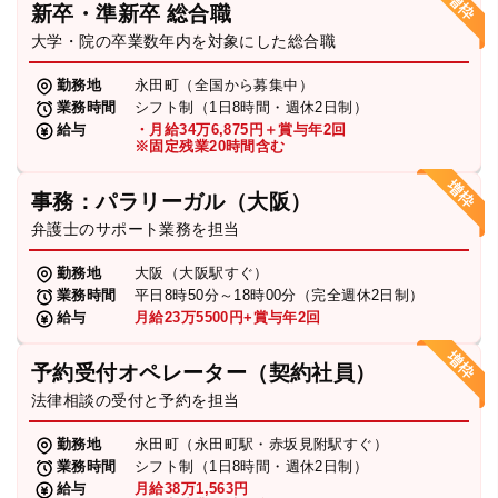
新卒・準新卒 総合職
弁護士・税理士
大学・院の卒業数年内を対象にした総合職
勤務地
永田町（全国から募集中）
業務時間
シフト制（1日8時間・週休2日制）
費用
給与
・月給34万6,875円＋賞与年2回
※固定残業20時間含む
グループ案内
事務：パラリーガル（大阪）
弁護士のサポート業務を担当
求人採用
勤務地
大阪（大阪駅すぐ）
業務時間
平日8時50分～18時00分（完全週休2日制）
お知らせ
給与
月給23万5500円+賞与年2回
予約受付オペレーター（契約社員）
特設サイト
法律相談の受付と予約を担当
勤務地
永田町（永田町駅・赤坂見附駅すぐ）
相談先情報サイト
業務時間
シフト制（1日8時間・週休2日制）
給与
月給38万1,563円