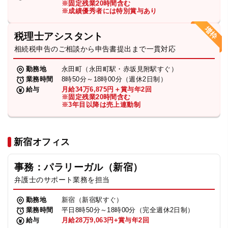
※固定残業20時間含む
法人グループ
※成績優秀者には特別賞与あり
税理士アシスタント
プライバシーポリシー
利用規約
内部通報
お役立ち
相続税申告のご相談から申告書提出まで一貫対応
TikTok受賞
定義集
動画集
勤務地
永田町（永田町駅・赤坂見附駅すぐ）
業務時間
8時50分～18時00分（週休2日制）
給与
月給34万6,875円＋賞与年2回
※固定残業20時間含む
※3年目以降は売上連動制
新宿オフィス
事務：パラリーガル（新宿）
弁護士のサポート業務を担当
勤務地
新宿（新宿駅すぐ）
業務時間
平日8時50分～18時00分（完全週休2日制）
給与
月給28万9,063円+賞与年2回