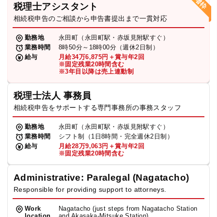
税理士アシスタント
相続税申告のご相談から申告書提出まで一貫対応
勤務地
永田町（永田町駅・赤坂見附駅すぐ）
業務時間
8時50分～18時00分（週休2日制）
給与
月給34万6,875円＋賞与年2回
※固定残業20時間含む
※3年目以降は売上連動制
税理士法人 事務員
相続税申告をサポートする専門事務所の事務スタッフ
勤務地
永田町（永田町駅・赤坂見附駅すぐ）
業務時間
シフト制（1日8時間・完全週休2日制）
給与
月給28万9,063円＋賞与年2回
※固定残業20時間含む
Administrative: Paralegal (Nagatacho)
Responsible for providing support to attorneys.
Work
Nagatacho (just steps from Nagatacho Station
location
and Akasaka-Mitsuke Station)