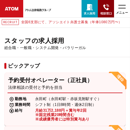
メニュー
国6支部にて、アソシエイト弁護士募集（年俸1080万円〜）
東
RECRUIT
24時間365日全国対応
無料相談窓口はこちら
スタッフの求人採用
総合職・一般職・システム開発・パラリーガル
電話・LINE・メールで相談予約受付中
ピックアップ
ホーム
予約受付オペレーター（正社員）
取扱分野
法律相談の受付と予約を担当
勤務地
永田町（永田町駅・赤坂見附駅すぐ）
解決実績
業務時間
シフト制（1日8時間・週休2日制）
給与
月給31万2,188円＋賞与年2回
※固定残業20時間含む
※成績優秀者には特別賞与あり
アクセス