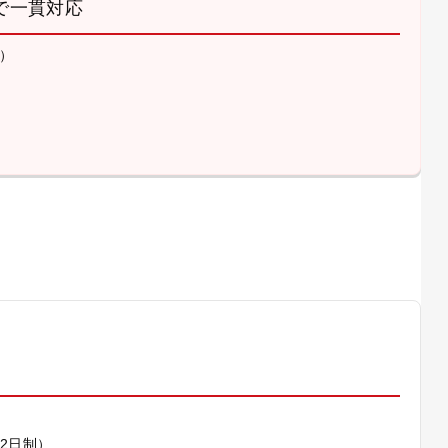
で一貫対応
）
）
休2日制）