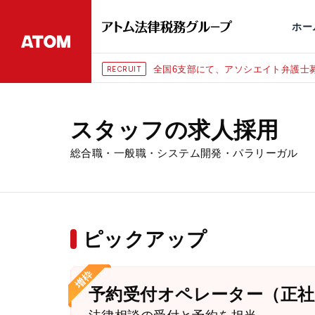
永田町
仙台
埼玉大宮
刑事事件
千葉
交通事故
市
ホー
全国6支部にて、アソシエイト弁護士募
RECRUIT
スタッフの求人採用
総合職・一般職・システム開発・パラリーガル
ピックアップ
予約受付オペレーター（正社