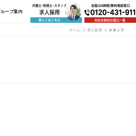
出版・寄稿
名古屋
京都
公益活動
大阪
神戸
福岡
グループ案内
相談予約スタッフ募集（月給38万以上）
ホーム
求人採用
スタッフ