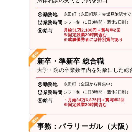
法律相談の受付と予約を担当
永田町（永田町駅・赤坂見附駅すぐ
勤務地
シフト制（1日8時間・週休2日制）
業務時間
月給31万2,188円＋賞与年2回
給与
※固定残業20時間含む
※成績優秀者には特別賞与あり
新卒・準新卒 総合職
大学・院の卒業数年内を対象にした総
永田町（全国から募集中）
勤務地
シフト制（1日8時間・週休2日制）
業務時間
・月給34万6,875円＋賞与年2回
給与
※固定残業20時間含む
事務：パラリーガル（大阪