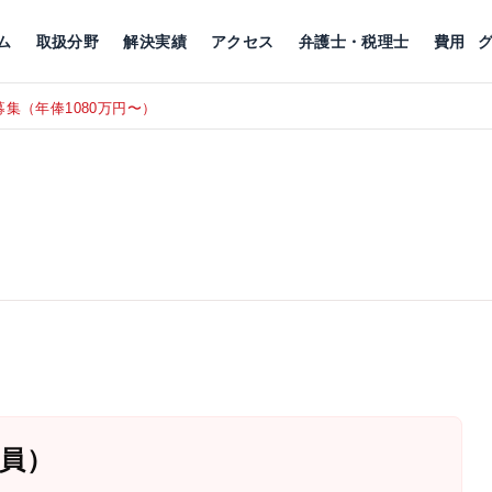
川
相続税
企業理念
丸の内
刑事事件
刑事事件
女性トラブル
代表挨拶
新宿
交通事故
交通事故
北千住
グループ概要
一般民事
相続税
相続税
横浜
出演・監修
離婚
沿革・組織
静岡
ム
取扱分野
解決実績
アクセス
弁護士・税理士
費用
集（年俸1080万円〜）
東京にて、
RECRUIT
員）