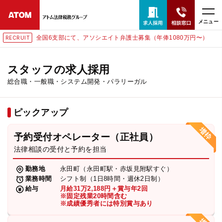
メニュー
全国6支部にて、アソシエイト弁護士募集（年俸1080万円〜）
RUIT
RECR
24時間365日全国対応
無料相談窓口はこちら
スタッフの求人採用
総合職・一般職・システム開発・パラリーガル
電話・LINE・メールで相談予約受付中
ピックアップ
ホーム
予約受付オペレーター（正社員）
取扱分野
法律相談の受付と予約を担当
勤務地
永田町（永田町駅・赤坂見附駅すぐ）
解決実績
業務時間
シフト制（1日8時間・週休2日制）
給与
月給31万2,188円＋賞与年2回
※固定残業20時間含む
※成績優秀者には特別賞与あり
アクセス