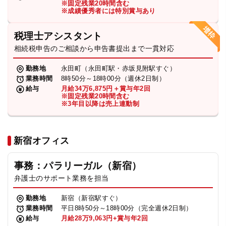
※固定残業20時間含む
法人グループ
※成績優秀者には特別賞与あり
税理士アシスタント
プライバシーポリシー
利用規約
内部通報
お役立ち
相続税申告のご相談から申告書提出まで一貫対応
TikTok受賞
定義集
動画集
勤務地
永田町（永田町駅・赤坂見附駅すぐ）
業務時間
8時50分～18時00分（週休2日制）
給与
月給34万6,875円＋賞与年2回
※固定残業20時間含む
※3年目以降は売上連動制
新宿オフィス
事務：パラリーガル（新宿）
弁護士のサポート業務を担当
勤務地
新宿（新宿駅すぐ）
業務時間
平日8時50分～18時00分（完全週休2日制）
給与
月給28万9,063円+賞与年2回