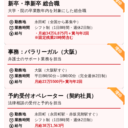
新卒・準新卒 総合職
弁護士・税理士
大学・院の卒業数年内を対象にした総合職
勤務地
永田町（全国から募集中）
業務時間
シフト制（1日8時間・週休2日制）
費用
給与
・月給34万6,875円＋賞与年2回
※固定残業20時間含む
グループ案内
事務：パラリーガル（大阪）
弁護士のサポート業務を担当
求人採用
勤務地
大阪（大阪駅すぐ）
業務時間
平日8時50分～18時00分（完全週休2日制）
お知らせ
給与
月給23万5500円+賞与年2回
予約受付オペレーター（契約社員）
特設サイト
法律相談の受付と予約を担当
勤務地
永田町（永田町駅・赤坂見附駅すぐ）
相談先情報サイト
業務時間
シフト制（1日8時間・週休2日制）
給与
月給38万1,563円