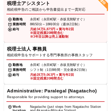
税理士アシスタント
相続税申告のご相談から申告書提出まで一貫対応
勤務地
永田町（永田町駅・赤坂見附駅すぐ）
業務時間
8時50分～18時00分（週休2日制）
給与
月給34万6,875円＋賞与年2回
※固定残業20時間含む
※3年目以降は売上連動制
税理士法人 事務員
相続税申告をサポートする専門事務所の事務スタッフ
勤務地
永田町（永田町駅・赤坂見附駅すぐ）
業務時間
シフト制（1日8時間・完全週休2日制）
給与
月給28万9,063円＋賞与年2回
※固定残業20時間含む
Administrative: Paralegal (Nagatacho)
Responsible for providing support to attorneys.
Work
Nagatacho (just steps from Nagatacho Station
location
and Akasaka-Mitsuke Station)