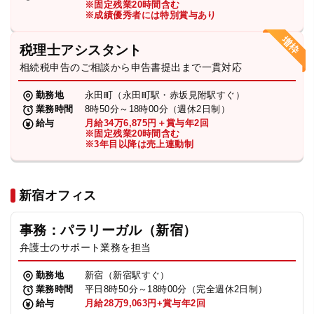
※固定残業20時間含む
法人グループ
※成績優秀者には特別賞与あり
税理士アシスタント
プライバシーポリシー
利用規約
内部通報
お役立ち
相続税申告のご相談から申告書提出まで一貫対応
TikTok受賞
定義集
動画集
勤務地
永田町（永田町駅・赤坂見附駅すぐ）
業務時間
8時50分～18時00分（週休2日制）
給与
月給34万6,875円＋賞与年2回
※固定残業20時間含む
※3年目以降は売上連動制
新宿オフィス
事務：パラリーガル（新宿）
弁護士のサポート業務を担当
勤務地
新宿（新宿駅すぐ）
業務時間
平日8時50分～18時00分（完全週休2日制）
給与
月給28万9,063円+賞与年2回