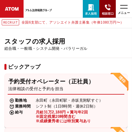
メニュー
全国6支部にて、アソシエイト弁護士募集（年俸1080万円〜）
RECRUIT
24時間365日全国対応
無料相談窓口はこちら
スタッフの求人採用
総合職・一般職・システム開発・パラリーガル
電話・LINE・メールで相談予約受付中
ピックアップ
ホーム
予約受付オペレーター（正社員）
取扱分野
法律相談の受付と予約を担当
勤務地
永田町（永田町駅・赤坂見附駅すぐ）
解決実績
業務時間
シフト制（1日8時間・週休2日制）
給与
月給31万2,188円＋賞与年2回
※固定残業20時間含む
※成績優秀者には特別賞与あり
アクセス