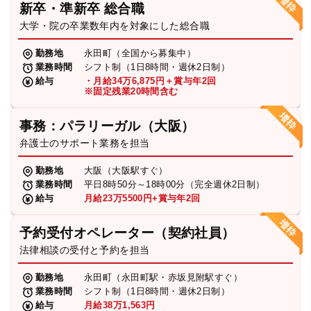
新卒・準新卒 総合職
弁護士・税理士
大学・院の卒業数年内を対象にした総合職
勤務地
永田町（全国から募集中）
業務時間
シフト制（1日8時間・週休2日制）
費用
給与
・月給34万6,875円＋賞与年2回
※固定残業20時間含む
グループ案内
事務：パラリーガル（大阪）
弁護士のサポート業務を担当
求人採用
勤務地
大阪（大阪駅すぐ）
業務時間
平日8時50分～18時00分（完全週休2日制）
お知らせ
給与
月給23万5500円+賞与年2回
予約受付オペレーター（契約社員）
特設サイト
法律相談の受付と予約を担当
勤務地
永田町（永田町駅・赤坂見附駅すぐ）
相談先情報サイト
業務時間
シフト制（1日8時間・週休2日制）
給与
月給38万1,563円