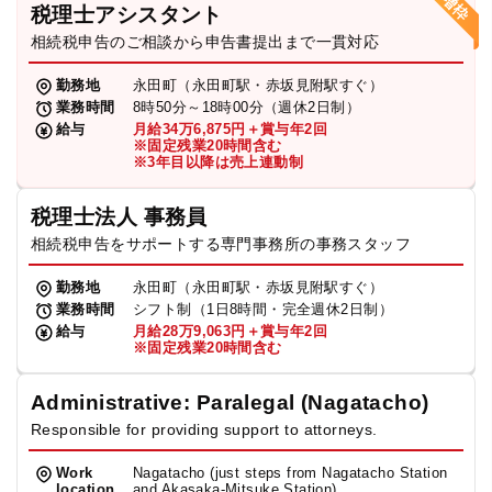
税理士アシスタント
相続税申告のご相談から申告書提出まで一貫対応
勤務地
永田町（永田町駅・赤坂見附駅すぐ）
業務時間
8時50分～18時00分（週休2日制）
給与
月給34万6,875円＋賞与年2回
※固定残業20時間含む
※3年目以降は売上連動制
税理士法人 事務員
相続税申告をサポートする専門事務所の事務スタッフ
勤務地
永田町（永田町駅・赤坂見附駅すぐ）
業務時間
シフト制（1日8時間・完全週休2日制）
給与
月給28万9,063円＋賞与年2回
※固定残業20時間含む
Administrative: Paralegal (Nagatacho)
Responsible for providing support to attorneys.
Work
Nagatacho (just steps from Nagatacho Station
location
and Akasaka-Mitsuke Station)