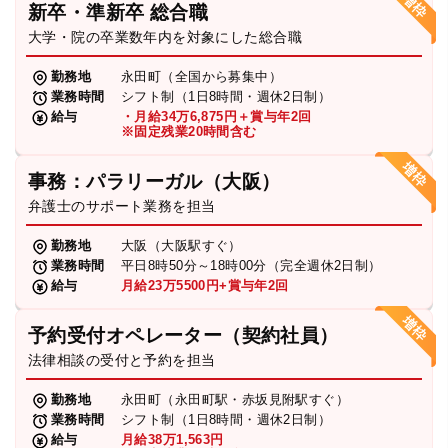
新卒・準新卒 総合職
弁護士・税理士
大学・院の卒業数年内を対象にした総合職
勤務地
永田町（全国から募集中）
業務時間
シフト制（1日8時間・週休2日制）
費用
給与
・月給34万6,875円＋賞与年2回
※固定残業20時間含む
グループ案内
事務：パラリーガル（大阪）
弁護士のサポート業務を担当
求人採用
勤務地
大阪（大阪駅すぐ）
業務時間
平日8時50分～18時00分（完全週休2日制）
お知らせ
給与
月給23万5500円+賞与年2回
予約受付オペレーター（契約社員）
特設サイト
法律相談の受付と予約を担当
勤務地
永田町（永田町駅・赤坂見附駅すぐ）
相談先情報サイト
業務時間
シフト制（1日8時間・週休2日制）
給与
月給38万1,563円