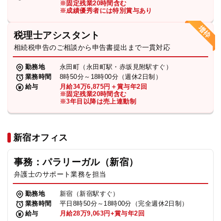
※固定残業20時間含む
法人グループ
※成績優秀者には特別賞与あり
税理士アシスタント
プライバシーポリシー
利用規約
内部通報
お役立ち
相続税申告のご相談から申告書提出まで一貫対応
TikTok受賞
定義集
動画集
勤務地
永田町（永田町駅・赤坂見附駅すぐ）
業務時間
8時50分～18時00分（週休2日制）
給与
月給34万6,875円＋賞与年2回
※固定残業20時間含む
※3年目以降は売上連動制
新宿オフィス
事務：パラリーガル（新宿）
弁護士のサポート業務を担当
勤務地
新宿（新宿駅すぐ）
業務時間
平日8時50分～18時00分（完全週休2日制）
給与
月給28万9,063円+賞与年2回