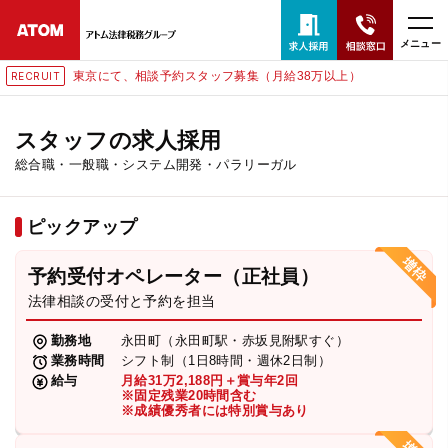
メニュー
東京にて、相談予約スタッフ募集（月給38万以上）
RECRUIT
24時間365日全国対応
無料相談窓口はこちら
スタッフの求人採用
総合職・一般職・システム開発・パラリーガル
電話・LINE・メールで相談予約受付中
ピックアップ
ホーム
予約受付オペレーター（正社員）
取扱分野
法律相談の受付と予約を担当
勤務地
永田町（永田町駅・赤坂見附駅すぐ）
解決実績
業務時間
シフト制（1日8時間・週休2日制）
給与
月給31万2,188円＋賞与年2回
※固定残業20時間含む
※成績優秀者には特別賞与あり
アクセス