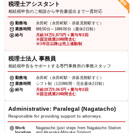
税理士アシスタント
相続税申告のご相談から申告書提出まで一貫対応
勤務地
永田町（永田町駅・赤坂見附駅すぐ）
業務時間
8時50分～18時00分（週休2日制）
給与
月給34万6,875円＋賞与年2回
※固定残業20時間含む
※3年目以降は売上連動制
税理士法人 事務員
相続税申告をサポートする専門事務所の事務スタッフ
勤務地
永田町（永田町駅・赤坂見附駅すぐ）
業務時間
シフト制（1日8時間・完全週休2日制）
給与
月給28万9,063円＋賞与年2回
※固定残業20時間含む
Administrative: Paralegal (Nagatacho)
Responsible for providing support to attorneys.
Work
Nagatacho (just steps from Nagatacho Station
location
and Akasaka-Mitsuke Station)