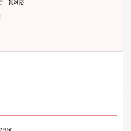
で一貫対応
）
）
休2日制）