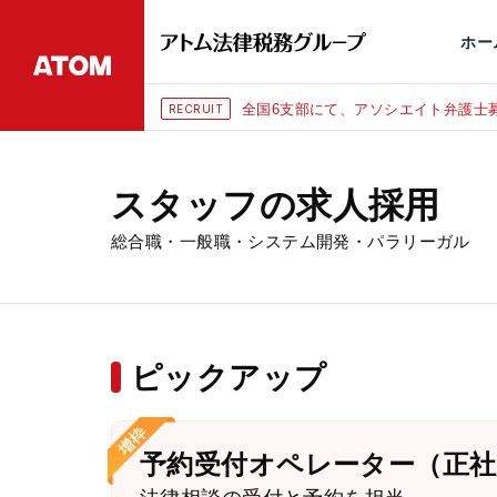
永田町
仙台
埼玉大宮
刑事事件
千葉
交通事故
市
ホー
全国6支部にて、アソシエイト弁護士募集（年俸1080万
RECRUIT
スタッフの求人採用
総合職・一般職・システム開発・パラリーガル
ピックアップ
予約受付オペレーター（正社