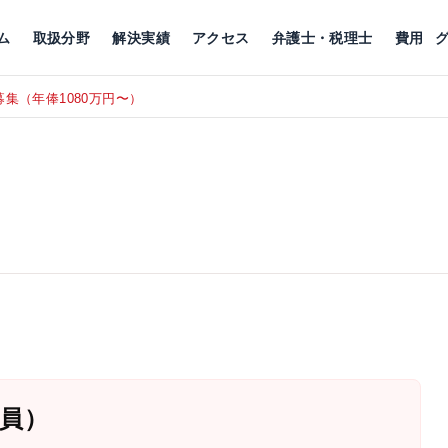
川
相続税
企業理念
丸の内
刑事事件
刑事事件
女性トラブル
代表挨拶
新宿
交通事故
交通事故
北千住
グループ概要
一般民事
相続税
相続税
横浜
出演・監修
離婚
沿革・組織
静岡
ム
取扱分野
解決実績
アクセス
弁護士・税理士
費用
円〜）
東京にて、相談予約スタッフ募
RECRUIT
員）