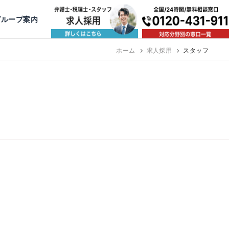
出版・寄稿
名古屋
京都
公益活動
大阪
神戸
福岡
グループ案内
集（月給38万以上）
ホーム
求人採用
スタッフ