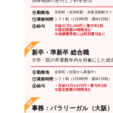
法律相談の受付と予約を担当
永田町（永田町駅・赤坂見附駅すぐ
勤務地
シフト制（1日8時間・週休2日制）
業務時間
月給31万2,188円＋賞与年2回
給与
※固定残業20時間含む
※成績優秀者には特別賞与あり
新卒・準新卒 総合職
大学・院の卒業数年内を対象にした総
永田町（全国から募集中）
勤務地
シフト制（1日8時間・週休2日制）
業務時間
・月給34万6,875円＋賞与年2回
給与
※固定残業20時間含む
事務：パラリーガル（大阪