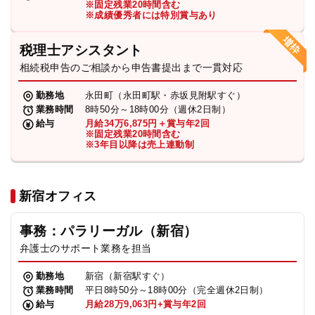
※固定残業20時間含む
法人グループ
※成績優秀者には特別賞与あり
税理士アシスタント
プライバシーポリシー
利用規約
内部通報
お役立ち
相続税申告のご相談から申告書提出まで一貫対応
TikTok受賞
定義集
動画集
勤務地
永田町（永田町駅・赤坂見附駅すぐ）
業務時間
8時50分～18時00分（週休2日制）
給与
月給34万6,875円＋賞与年2回
※固定残業20時間含む
※3年目以降は売上連動制
新宿オフィス
事務：パラリーガル（新宿）
弁護士のサポート業務を担当
勤務地
新宿（新宿駅すぐ）
業務時間
平日8時50分～18時00分（完全週休2日制）
給与
月給28万9,063円+賞与年2回