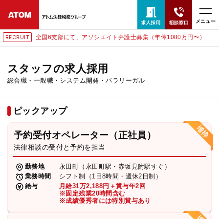
メニュー
全国6支部にて、アソシエイト弁護士募集（年俸1080万円〜）
RECRUIT
24時間365日全国対応
無料相談窓口はこちら
スタッフの求人採用
総合職・一般職・システム開発・パラリーガル
電話・LINE・メールで相談予約受付中
ピックアップ
ホーム
予約受付オペレーター（正社員）
取扱分野
法律相談の受付と予約を担当
勤務地
永田町（永田町駅・赤坂見附駅すぐ）
解決実績
業務時間
シフト制（1日8時間・週休2日制）
給与
月給31万2,188円＋賞与年2回
※固定残業20時間含む
※成績優秀者には特別賞与あり
アクセス