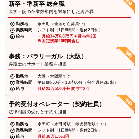
新卒・準新卒 総合職
弁護士・税理士
大学・院の卒業数年内を対象にした総合職
勤務地
永田町（全国から募集中）
業務時間
シフト制（1日8時間・週休2日制）
費用
給与
・月給34万6,875円＋賞与年2回
※固定残業20時間含む
グループ案内
事務：パラリーガル（大阪）
弁護士のサポート業務を担当
求人採用
勤務地
大阪（大阪駅すぐ）
業務時間
平日8時50分～18時00分（完全週休2日制）
お知らせ
給与
月給23万5500円+賞与年2回
予約受付オペレーター（契約社員）
特設サイト
法律相談の受付と予約を担当
勤務地
永田町（永田町駅・赤坂見附駅すぐ）
相談先情報サイト
業務時間
シフト制（1日8時間・週休2日制）
給与
月給38万1,563円