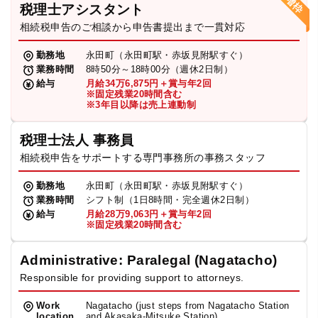
税理士アシスタント
相続税申告のご相談から申告書提出まで一貫対応
勤務地
永田町（永田町駅・赤坂見附駅すぐ）
業務時間
8時50分～18時00分（週休2日制）
給与
月給34万6,875円＋賞与年2回
※固定残業20時間含む
※3年目以降は売上連動制
税理士法人 事務員
相続税申告をサポートする専門事務所の事務スタッフ
勤務地
永田町（永田町駅・赤坂見附駅すぐ）
業務時間
シフト制（1日8時間・完全週休2日制）
給与
月給28万9,063円＋賞与年2回
※固定残業20時間含む
Administrative: Paralegal (Nagatacho)
Responsible for providing support to attorneys.
Work
Nagatacho (just steps from Nagatacho Station
location
and Akasaka-Mitsuke Station)