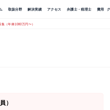
川
相続税
企業理念
丸の内
刑事事件
刑事事件
女性トラブル
代表挨拶
新宿
交通事故
交通事故
北千住
グループ概要
一般民事
相続税
相続税
横浜
出演・監修
離婚
沿革・組織
静岡
ム
取扱分野
解決実績
アクセス
弁護士・税理士
費用
集（年俸1080万円〜）
東京にて、
RECRUIT
員）