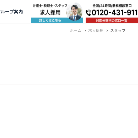
出版・寄稿
名古屋
京都
公益活動
大阪
神戸
福岡
グループ案内
相談予約スタッフ募集（月給38万以上）
ホーム
求人採用
スタッフ