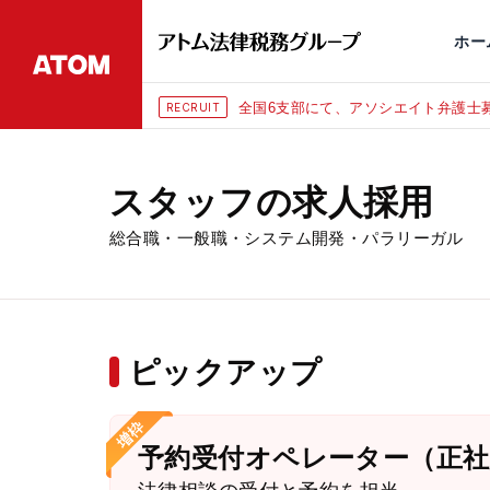
永田町
仙台
埼玉大宮
刑事事件
千葉
交通事故
市
ホー
全国6支部にて、アソシエイト弁護士募
RECRUIT
スタッフの求人採用
総合職・一般職・システム開発・パラリーガル
ピックアップ
予約受付オペレーター（正社