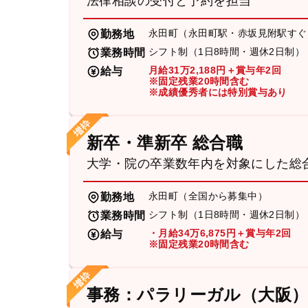
法律相談の受付と予約を担当
永田町（永田町駅・赤坂見附駅すぐ
勤務地
シフト制（1日8時間・週休2日制）
業務時間
月給31万2,188円＋賞与年2回
給与
※固定残業20時間含む
※成績優秀者には特別賞与あり
新卒・準新卒 総合職
大学・院の卒業数年内を対象にした総
永田町（全国から募集中）
勤務地
シフト制（1日8時間・週休2日制）
業務時間
・月給34万6,875円＋賞与年2回
給与
※固定残業20時間含む
事務：パラリーガル（大阪