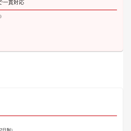
で一貫対応
）
）
休2日制）