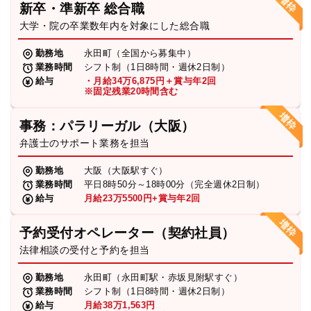
新卒・準新卒 総合職
弁護士・税理士
大学・院の卒業数年内を対象にした総合職
勤務地
永田町（全国から募集中）
業務時間
シフト制（1日8時間・週休2日制）
費用
給与
・月給34万6,875円＋賞与年2回
※固定残業20時間含む
グループ案内
事務：パラリーガル（大阪）
弁護士のサポート業務を担当
求人採用
勤務地
大阪（大阪駅すぐ）
業務時間
平日8時50分～18時00分（完全週休2日制）
お知らせ
給与
月給23万5500円+賞与年2回
予約受付オペレーター（契約社員）
特設サイト
法律相談の受付と予約を担当
勤務地
永田町（永田町駅・赤坂見附駅すぐ）
相談先情報サイト
業務時間
シフト制（1日8時間・週休2日制）
給与
月給38万1,563円