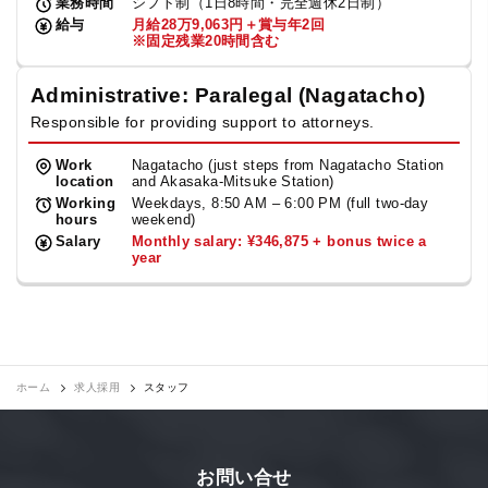
業務時間
シフト制（1日8時間・完全週休2日制）
給与
月給28万9,063円＋賞与年2回
※固定残業20時間含む
Administrative: Paralegal (Nagatacho)
Responsible for providing support to attorneys.
Work
Nagatacho (just steps from Nagatacho Station
location
and Akasaka-Mitsuke Station)
Working
Weekdays, 8:50 AM – 6:00 PM (full two-day
hours
weekend)
Salary
Monthly salary: ¥346,875 + bonus twice a
year
ホーム
求人採用
スタッフ
お問い合せ