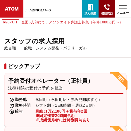
メニュー
全国6支部にて、アソシエイト弁護士募集（年俸1080万円〜）
RUIT
RECR
24時間365日全国対応
無料相談窓口はこちら
スタッフの求人採用
総合職・一般職・システム開発・パラリーガル
電話・LINE・メールで相談予約受付中
ピックアップ
ホーム
予約受付オペレーター（正社員）
取扱分野
法律相談の受付と予約を担当
勤務地
永田町（永田町駅・赤坂見附駅すぐ）
解決実績
業務時間
シフト制（1日8時間・週休2日制）
給与
月給31万2,188円＋賞与年2回
※固定残業20時間含む
※成績優秀者には特別賞与あり
アクセス