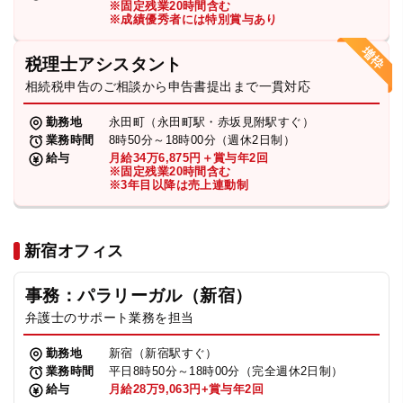
※固定残業20時間含む
法人グループ
※成績優秀者には特別賞与あり
税理士アシスタント
プライバシーポリシー
利用規約
内部通報
お役立ち
相続税申告のご相談から申告書提出まで一貫対応
TikTok受賞
定義集
動画集
勤務地
永田町（永田町駅・赤坂見附駅すぐ）
業務時間
8時50分～18時00分（週休2日制）
給与
月給34万6,875円＋賞与年2回
※固定残業20時間含む
※3年目以降は売上連動制
新宿オフィス
事務：パラリーガル（新宿）
弁護士のサポート業務を担当
勤務地
新宿（新宿駅すぐ）
業務時間
平日8時50分～18時00分（完全週休2日制）
給与
月給28万9,063円+賞与年2回