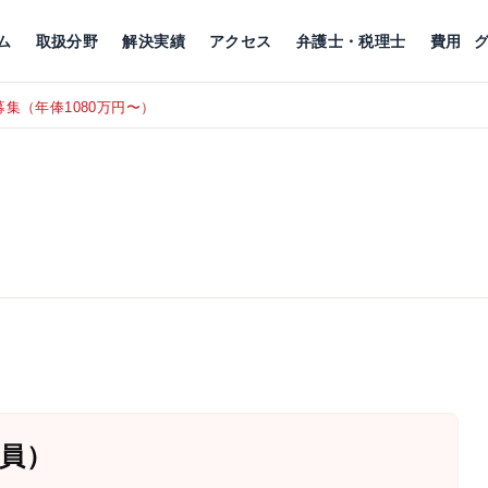
川
相続税
企業理念
丸の内
刑事事件
刑事事件
女性トラブル
代表挨拶
新宿
交通事故
交通事故
北千住
グループ概要
一般民事
相続税
相続税
横浜
出演・監修
離婚
沿革・組織
静岡
ム
取扱分野
解決実績
アクセス
弁護士・税理士
費用
集（年俸1080万円〜）
東京にて、
RECRUIT
員）