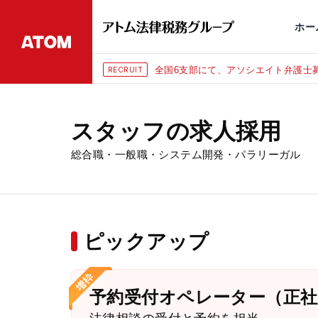
永田町
仙台
埼玉大宮
刑事事件
千葉
交通事故
市
ホー
全国6支部にて、アソシエイト弁護士募
RECRUIT
スタッフの求人採用
総合職・一般職・システム開発・パラリーガル
ピックアップ
予約受付オペレーター（正社