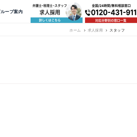
出版・寄稿
名古屋
京都
公益活動
大阪
神戸
福岡
グループ案内
相談予約スタッフ募集（月給38万以上）
ホーム
求人採用
スタッフ