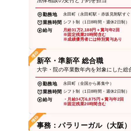
法律相談の受付と予約を担当
永田町（永田町駅・赤坂見附駅すぐ
勤務地
シフト制（1日8時間・週休2日制）
業務時間
月給31万2,188円＋賞与年2回
給与
※固定残業20時間含む
※成績優秀者には特別賞与あり
新卒・準新卒 総合職
大学・院の卒業数年内を対象にした総
永田町（全国から募集中）
勤務地
シフト制（1日8時間・週休2日制）
業務時間
・月給34万6,875円＋賞与年2回
給与
※固定残業20時間含む
事務：パラリーガル（大阪