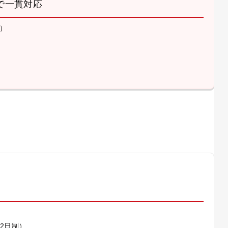
で一貫対応
）
）
休2日制）