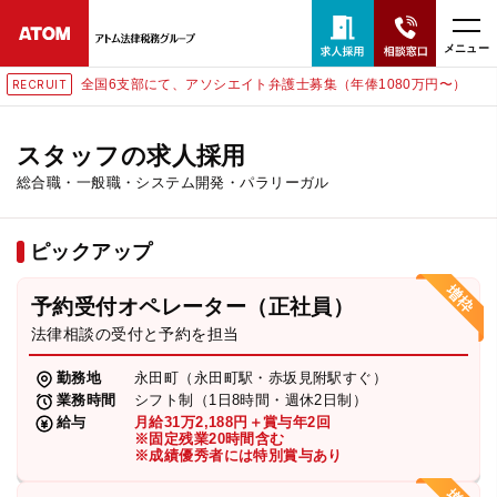
メニュー
全国6支部にて、アソシエイト弁護士募集（年俸1080万円〜）
RECRUIT
24時間365日全国対応
無料相談窓口はこちら
スタッフの求人採用
総合職・一般職・システム開発・パラリーガル
電話・LINE・メールで相談予約受付中
ピックアップ
ホーム
予約受付オペレーター（正社員）
取扱分野
法律相談の受付と予約を担当
勤務地
永田町（永田町駅・赤坂見附駅すぐ）
解決実績
業務時間
シフト制（1日8時間・週休2日制）
給与
月給31万2,188円＋賞与年2回
※固定残業20時間含む
※成績優秀者には特別賞与あり
アクセス