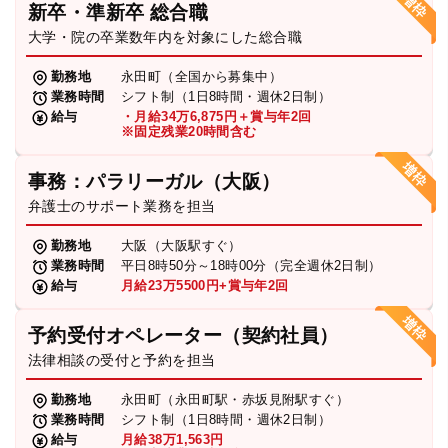
新卒・準新卒 総合職
弁護士・税理士
大学・院の卒業数年内を対象にした総合職
勤務地
永田町（全国から募集中）
業務時間
シフト制（1日8時間・週休2日制）
費用
給与
・月給34万6,875円＋賞与年2回
※固定残業20時間含む
グループ案内
事務：パラリーガル（大阪）
弁護士のサポート業務を担当
求人採用
勤務地
大阪（大阪駅すぐ）
業務時間
平日8時50分～18時00分（完全週休2日制）
お知らせ
給与
月給23万5500円+賞与年2回
予約受付オペレーター（契約社員）
特設サイト
法律相談の受付と予約を担当
勤務地
永田町（永田町駅・赤坂見附駅すぐ）
相談先情報サイト
業務時間
シフト制（1日8時間・週休2日制）
給与
月給38万1,563円