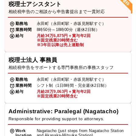
税理士アシスタント
相続税申告のご相談から申告書提出まで一貫対応
勤務地
永田町（永田町駅・赤坂見附駅すぐ）
業務時間
8時50分～18時00分（週休2日制）
給与
月給34万6,875円＋賞与年2回
※固定残業20時間含む
※3年目以降は売上連動制
税理士法人 事務員
相続税申告をサポートする専門事務所の事務スタッフ
勤務地
永田町（永田町駅・赤坂見附駅すぐ）
業務時間
シフト制（1日8時間・完全週休2日制）
給与
月給28万9,063円＋賞与年2回
※固定残業20時間含む
Administrative: Paralegal (Nagatacho)
Responsible for providing support to attorneys.
Work
Nagatacho (just steps from Nagatacho Station
location
and Akasaka-Mitsuke Station)