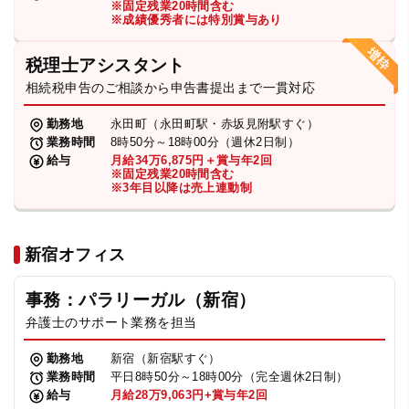
※固定残業20時間含む
法人グループ
※成績優秀者には特別賞与あり
税理士アシスタント
プライバシーポリシー
利用規約
内部通報
お役立ち
相続税申告のご相談から申告書提出まで一貫対応
TikTok受賞
定義集
動画集
勤務地
永田町（永田町駅・赤坂見附駅すぐ）
業務時間
8時50分～18時00分（週休2日制）
給与
月給34万6,875円＋賞与年2回
※固定残業20時間含む
※3年目以降は売上連動制
新宿オフィス
事務：パラリーガル（新宿）
弁護士のサポート業務を担当
勤務地
新宿（新宿駅すぐ）
業務時間
平日8時50分～18時00分（完全週休2日制）
給与
月給28万9,063円+賞与年2回