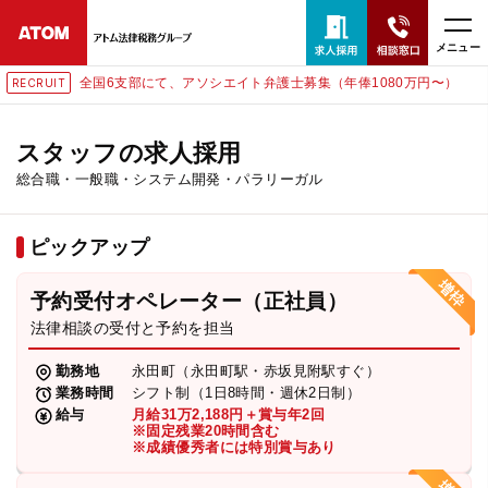
メニュー
国6支部にて、アソシエイト弁護士募集（年俸1080万円〜）
東
RECRUIT
24時間365日全国対応
無料相談窓口はこちら
スタッフの求人採用
総合職・一般職・システム開発・パラリーガル
電話・LINE・メールで相談予約受付中
ピックアップ
ホーム
予約受付オペレーター（正社員）
取扱分野
法律相談の受付と予約を担当
勤務地
永田町（永田町駅・赤坂見附駅すぐ）
解決実績
業務時間
シフト制（1日8時間・週休2日制）
給与
月給31万2,188円＋賞与年2回
※固定残業20時間含む
※成績優秀者には特別賞与あり
アクセス