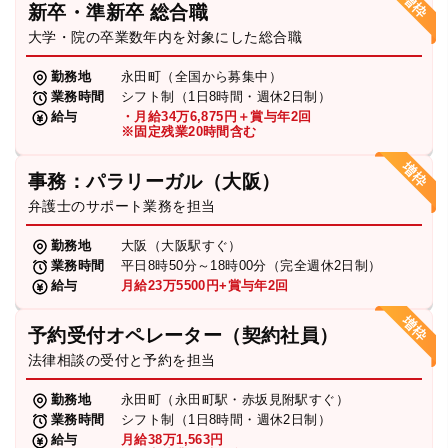
新卒・準新卒 総合職
弁護士・税理士
大学・院の卒業数年内を対象にした総合職
勤務地
永田町（全国から募集中）
業務時間
シフト制（1日8時間・週休2日制）
費用
給与
・月給34万6,875円＋賞与年2回
※固定残業20時間含む
グループ案内
事務：パラリーガル（大阪）
弁護士のサポート業務を担当
求人採用
勤務地
大阪（大阪駅すぐ）
業務時間
平日8時50分～18時00分（完全週休2日制）
お知らせ
給与
月給23万5500円+賞与年2回
予約受付オペレーター（契約社員）
特設サイト
法律相談の受付と予約を担当
勤務地
永田町（永田町駅・赤坂見附駅すぐ）
相談先情報サイト
業務時間
シフト制（1日8時間・週休2日制）
給与
月給38万1,563円