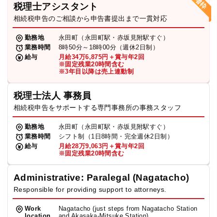
税理士アシスタント
相続税申告のご相談から申告書提出まで一貫対応
勤務地
永田町（永田町駅・赤坂見附駅すぐ）
業務時間
8時50分～18時00分（週休2日制）
給与
月給34万6,875円＋賞与年2回
※固定残業20時間含む
※3年目以降は売上連動制
税理士法人 事務員
相続税申告をサポートする専門事務所の事務スタッフ
勤務地
永田町（永田町駅・赤坂見附駅すぐ）
業務時間
シフト制（1日8時間・完全週休2日制）
給与
月給28万9,063円＋賞与年2回
※固定残業20時間含む
Administrative: Paralegal (Nagatacho)
Responsible for providing support to attorneys.
Work
Nagatacho (just steps from Nagatacho Station
location
and Akasaka-Mitsuke Station)