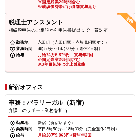
※固定残業20時間含む
法人グループ
※成績優秀者には特別賞与あり
税理士アシスタント
プライバシーポリシー
利用規約
内部通報
お役立ち
相続税申告のご相談から申告書提出まで一貫対応
TikTok受賞
定義集
動画集
勤務地
永田町（永田町駅・赤坂見附駅すぐ）
業務時間
8時50分～18時00分（週休2日制）
給与
月給34万6,875円＋賞与年2回
※固定残業20時間含む
※3年目以降は売上連動制
新宿オフィス
事務：パラリーガル（新宿）
弁護士のサポート業務を担当
勤務地
新宿（新宿駅すぐ）
業務時間
平日8時50分～18時00分（完全週休2日制）
給与
月給28万9,063円+賞与年2回