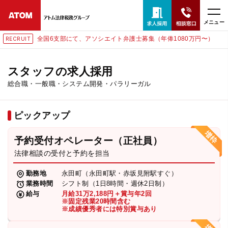
メニュー
支部にて、アソシエイト弁護士募集（年俸1080万円〜）
東京に
RECRUIT
24時間365日全国対応
無料相談窓口はこちら
スタッフの求人採用
総合職・一般職・システム開発・パラリーガル
電話・LINE・メールで相談予約受付中
ピックアップ
ホーム
予約受付オペレーター（正社員）
取扱分野
法律相談の受付と予約を担当
勤務地
永田町（永田町駅・赤坂見附駅すぐ）
解決実績
業務時間
シフト制（1日8時間・週休2日制）
給与
月給31万2,188円＋賞与年2回
※固定残業20時間含む
※成績優秀者には特別賞与あり
アクセス