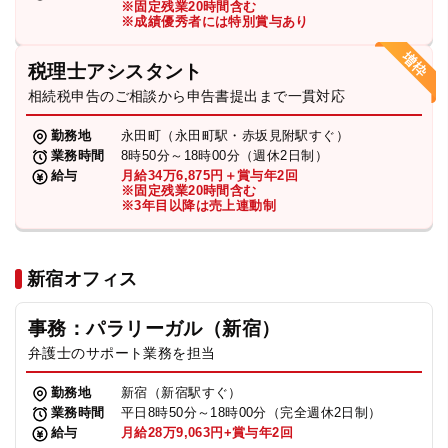
※固定残業20時間含む
法人グループ
※成績優秀者には特別賞与あり
税理士アシスタント
プライバシーポリシー
利用規約
内部通報
お役立ち
相続税申告のご相談から申告書提出まで一貫対応
TikTok受賞
定義集
動画集
勤務地
永田町（永田町駅・赤坂見附駅すぐ）
業務時間
8時50分～18時00分（週休2日制）
給与
月給34万6,875円＋賞与年2回
※固定残業20時間含む
※3年目以降は売上連動制
新宿オフィス
事務：パラリーガル（新宿）
弁護士のサポート業務を担当
勤務地
新宿（新宿駅すぐ）
業務時間
平日8時50分～18時00分（完全週休2日制）
給与
月給28万9,063円+賞与年2回