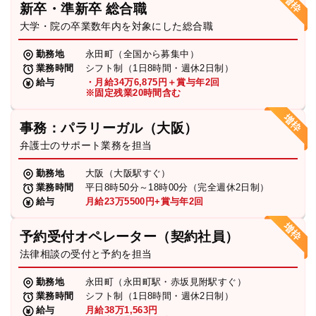
新卒・準新卒 総合職
弁護士・税理士
大学・院の卒業数年内を対象にした総合職
勤務地
永田町（全国から募集中）
業務時間
シフト制（1日8時間・週休2日制）
費用
給与
・月給34万6,875円＋賞与年2回
※固定残業20時間含む
グループ案内
事務：パラリーガル（大阪）
弁護士のサポート業務を担当
求人採用
勤務地
大阪（大阪駅すぐ）
業務時間
平日8時50分～18時00分（完全週休2日制）
お知らせ
給与
月給23万5500円+賞与年2回
予約受付オペレーター（契約社員）
特設サイト
法律相談の受付と予約を担当
勤務地
永田町（永田町駅・赤坂見附駅すぐ）
相談先情報サイト
業務時間
シフト制（1日8時間・週休2日制）
給与
月給38万1,563円