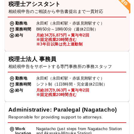
税理士アシスタント
相続税申告のご相談から申告書提出まで一貫対応
勤務地
永田町（永田町駅・赤坂見附駅すぐ）
業務時間
8時50分～18時00分（週休2日制）
給与
月給34万6,875円＋賞与年2回
※固定残業20時間含む
※3年目以降は売上連動制
税理士法人 事務員
相続税申告をサポートする専門事務所の事務スタッフ
勤務地
永田町（永田町駅・赤坂見附駅すぐ）
業務時間
シフト制（1日8時間・完全週休2日制）
給与
月給28万9,063円＋賞与年2回
※固定残業20時間含む
Administrative: Paralegal (Nagatacho)
Responsible for providing support to attorneys.
Work
Nagatacho (just steps from Nagatacho Station
location
and Akasaka-Mitsuke Station)