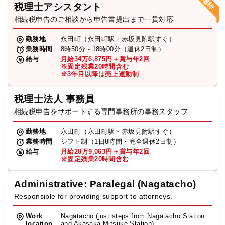
税理士アシスタント
相続税申告のご相談から申告書提出まで一貫対応
勤務地
永田町（永田町駅・赤坂見附駅すぐ）
業務時間
8時50分～18時00分（週休2日制）
給与
月給34万6,875円＋賞与年2回
※固定残業20時間含む
※3年目以降は売上連動制
税理士法人 事務員
相続税申告をサポートする専門事務所の事務スタッフ
勤務地
永田町（永田町駅・赤坂見附駅すぐ）
業務時間
シフト制（1日8時間・完全週休2日制）
給与
月給28万9,063円＋賞与年2回
※固定残業20時間含む
Administrative: Paralegal (Nagatacho)
Responsible for providing support to attorneys.
Work
Nagatacho (just steps from Nagatacho Station
location
and Akasaka-Mitsuke Station)