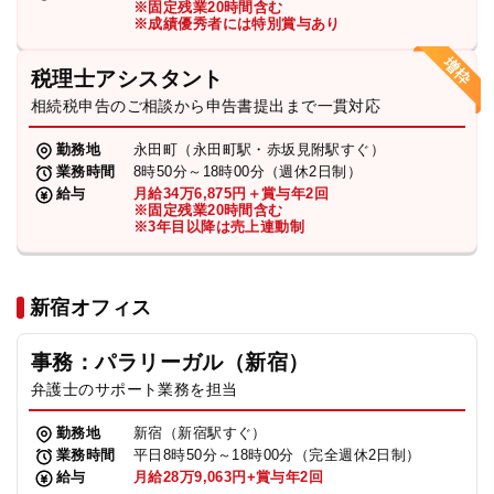
※固定残業20時間含む
法人グループ
※成績優秀者には特別賞与あり
税理士アシスタント
プライバシーポリシー
利用規約
内部通報
お役立ち
相続税申告のご相談から申告書提出まで一貫対応
TikTok受賞
定義集
動画集
勤務地
永田町（永田町駅・赤坂見附駅すぐ）
業務時間
8時50分～18時00分（週休2日制）
給与
月給34万6,875円＋賞与年2回
※固定残業20時間含む
※3年目以降は売上連動制
新宿オフィス
事務：パラリーガル（新宿）
弁護士のサポート業務を担当
勤務地
新宿（新宿駅すぐ）
業務時間
平日8時50分～18時00分（完全週休2日制）
給与
月給28万9,063円+賞与年2回