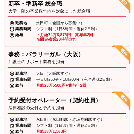
新卒・準新卒 総合職
弁護士・税理士
大学・院の卒業数年内を対象にした総合職
勤務地
永田町（全国から募集中）
業務時間
シフト制（1日8時間・週休2日制）
費用
給与
・月給34万6,875円＋賞与年2回
※固定残業20時間含む
グループ案内
事務：パラリーガル（大阪）
弁護士のサポート業務を担当
求人採用
勤務地
大阪（大阪駅すぐ）
業務時間
平日8時50分～18時00分（完全週休2日制）
お知らせ
給与
月給23万5500円+賞与年2回
予約受付オペレーター（契約社員）
特設サイト
法律相談の受付と予約を担当
勤務地
永田町（永田町駅・赤坂見附駅すぐ）
相談先情報サイト
業務時間
シフト制（1日8時間・週休2日制）
給与
月給38万1,563円