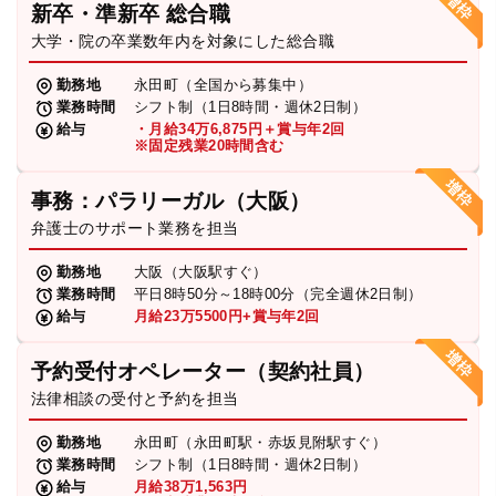
新卒・準新卒 総合職
弁護士・税理士
大学・院の卒業数年内を対象にした総合職
勤務地
永田町（全国から募集中）
業務時間
シフト制（1日8時間・週休2日制）
費用
給与
・月給34万6,875円＋賞与年2回
※固定残業20時間含む
グループ案内
事務：パラリーガル（大阪）
弁護士のサポート業務を担当
求人採用
勤務地
大阪（大阪駅すぐ）
業務時間
平日8時50分～18時00分（完全週休2日制）
お知らせ
給与
月給23万5500円+賞与年2回
予約受付オペレーター（契約社員）
特設サイト
法律相談の受付と予約を担当
勤務地
永田町（永田町駅・赤坂見附駅すぐ）
相談先情報サイト
業務時間
シフト制（1日8時間・週休2日制）
給与
月給38万1,563円