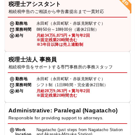
税理士アシスタント
相続税申告のご相談から申告書提出まで一貫対応
勤務地
永田町（永田町駅・赤坂見附駅すぐ）
業務時間
8時50分～18時00分（週休2日制）
給与
月給34万6,875円＋賞与年2回
※固定残業20時間含む
※3年目以降は売上連動制
税理士法人 事務員
相続税申告をサポートする専門事務所の事務スタッフ
勤務地
永田町（永田町駅・赤坂見附駅すぐ）
業務時間
シフト制（1日8時間・完全週休2日制）
給与
月給28万9,063円＋賞与年2回
※固定残業20時間含む
Administrative: Paralegal (Nagatacho)
Responsible for providing support to attorneys.
Work
Nagatacho (just steps from Nagatacho Station
location
and Akasaka-Mitsuke Station)