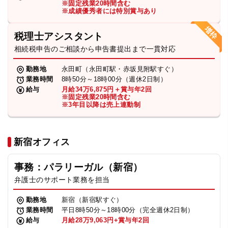
※固定残業20時間含む
法人グループ
※成績優秀者には特別賞与あり
税理士アシスタント
プライバシーポリシー
利用規約
内部通報
お役立ち
相続税申告のご相談から申告書提出まで一貫対応
TikTok受賞
定義集
動画集
勤務地
永田町（永田町駅・赤坂見附駅すぐ）
業務時間
8時50分～18時00分（週休2日制）
給与
月給34万6,875円＋賞与年2回
※固定残業20時間含む
※3年目以降は売上連動制
新宿オフィス
事務：パラリーガル（新宿）
弁護士のサポート業務を担当
勤務地
新宿（新宿駅すぐ）
業務時間
平日8時50分～18時00分（完全週休2日制）
給与
月給28万9,063円+賞与年2回