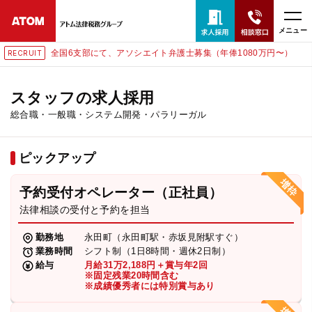
メニュー
全国6支部にて、アソシエイト弁護士募集（年俸1080万円〜）
東
RECRUIT
24時間365日全国対応
無料相談窓口はこちら
スタッフの求人採用
総合職・一般職・システム開発・パラリーガル
電話・LINE・メールで相談予約受付中
ピックアップ
ホーム
予約受付オペレーター（正社員）
取扱分野
法律相談の受付と予約を担当
勤務地
永田町（永田町駅・赤坂見附駅すぐ）
解決実績
業務時間
シフト制（1日8時間・週休2日制）
給与
月給31万2,188円＋賞与年2回
※固定残業20時間含む
※成績優秀者には特別賞与あり
アクセス