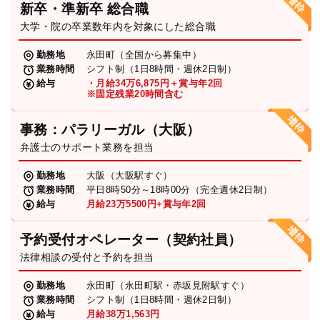
新卒・準新卒 総合職
弁護士・税理士
大学・院の卒業数年内を対象にした総合職
勤務地
永田町（全国から募集中）
業務時間
シフト制（1日8時間・週休2日制）
費用
給与
・月給34万6,875円＋賞与年2回
※固定残業20時間含む
グループ案内
事務：パラリーガル（大阪）
弁護士のサポート業務を担当
求人採用
勤務地
大阪（大阪駅すぐ）
業務時間
平日8時50分～18時00分（完全週休2日制）
お知らせ
給与
月給23万5500円+賞与年2回
予約受付オペレーター（契約社員）
特設サイト
法律相談の受付と予約を担当
勤務地
永田町（永田町駅・赤坂見附駅すぐ）
相談先情報サイト
業務時間
シフト制（1日8時間・週休2日制）
給与
月給38万1,563円