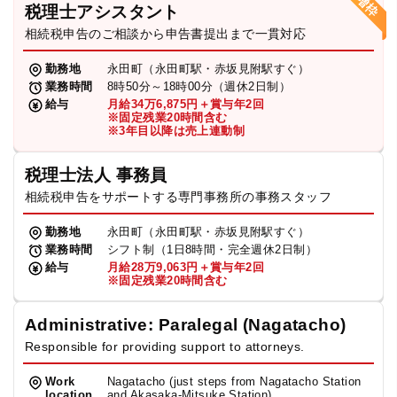
税理士アシスタント
相続税申告のご相談から申告書提出まで一貫対応
勤務地
永田町（永田町駅・赤坂見附駅すぐ）
業務時間
8時50分～18時00分（週休2日制）
給与
月給34万6,875円＋賞与年2回
※固定残業20時間含む
※3年目以降は売上連動制
税理士法人 事務員
相続税申告をサポートする専門事務所の事務スタッフ
勤務地
永田町（永田町駅・赤坂見附駅すぐ）
業務時間
シフト制（1日8時間・完全週休2日制）
給与
月給28万9,063円＋賞与年2回
※固定残業20時間含む
Administrative: Paralegal (Nagatacho)
Responsible for providing support to attorneys.
Work
Nagatacho (just steps from Nagatacho Station
location
and Akasaka-Mitsuke Station)