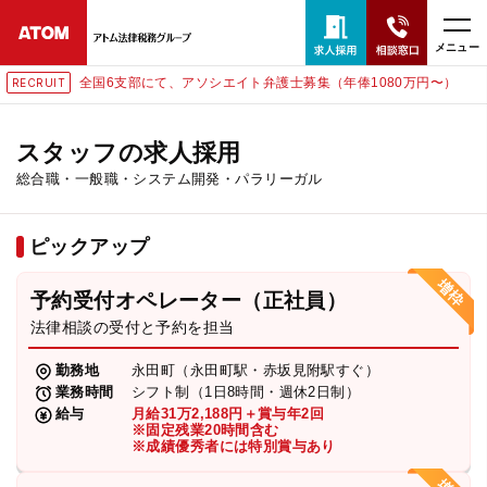
メニュー
全国6支部にて、アソシエイト弁護士募集（年俸1080万円〜）
RECRUIT
24時間365日全国対応
無料相談窓口はこちら
スタッフの求人採用
総合職・一般職・システム開発・パラリーガル
電話・LINE・メールで相談予約受付中
ピックアップ
ホーム
予約受付オペレーター（正社員）
取扱分野
法律相談の受付と予約を担当
勤務地
永田町（永田町駅・赤坂見附駅すぐ）
解決実績
業務時間
シフト制（1日8時間・週休2日制）
給与
月給31万2,188円＋賞与年2回
※固定残業20時間含む
※成績優秀者には特別賞与あり
アクセス