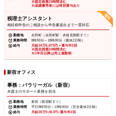
※固定残業20時間含む
法人グループ
※成績優秀者には特別賞与あり
税理士アシスタント
プライバシーポリシー
利用規約
内部通報
お役立ち
相続税申告のご相談から申告書提出まで一貫対応
TikTok受賞
定義集
動画集
勤務地
永田町（永田町駅・赤坂見附駅すぐ）
業務時間
8時50分～18時00分（週休2日制）
給与
月給34万6,875円＋賞与年2回
※固定残業20時間含む
※3年目以降は売上連動制
新宿オフィス
事務：パラリーガル（新宿）
弁護士のサポート業務を担当
勤務地
新宿（新宿駅すぐ）
業務時間
平日8時50分～18時00分（完全週休2日制）
給与
月給28万9,063円+賞与年2回