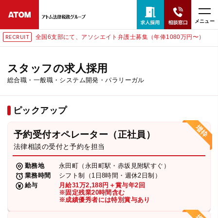
メニュー
護士募集（年俸1080万円〜）
東京にて、相談予約スタッフ募
RECRUIT
24時間365日全国対応
無料相談窓口はこちら
スタッフの求人採用
総合職・一般職・システム開発・パラリーガル
電話・LINE・メールで相談予約受付中
ピックアップ
ホーム
予約受付オペレーター（正社員）
取扱分野
法律相談の受付と予約を担当
勤務地
永田町（永田町駅・赤坂見附駅すぐ）
解決実績
業務時間
シフト制（1日8時間・週休2日制）
給与
月給31万2,188円＋賞与年2回
※固定残業20時間含む
※成績優秀者には特別賞与あり
アクセス