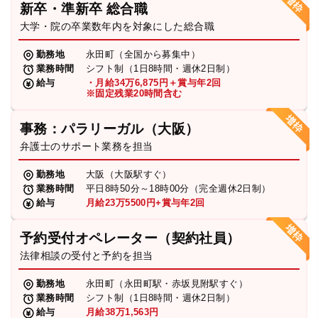
新卒・準新卒 総合職
弁護士・税理士
大学・院の卒業数年内を対象にした総合職
勤務地
永田町（全国から募集中）
業務時間
シフト制（1日8時間・週休2日制）
費用
給与
・月給34万6,875円＋賞与年2回
※固定残業20時間含む
グループ案内
事務：パラリーガル（大阪）
弁護士のサポート業務を担当
求人採用
勤務地
大阪（大阪駅すぐ）
業務時間
平日8時50分～18時00分（完全週休2日制）
お知らせ
給与
月給23万5500円+賞与年2回
予約受付オペレーター（契約社員）
特設サイト
法律相談の受付と予約を担当
勤務地
永田町（永田町駅・赤坂見附駅すぐ）
相談先情報サイト
業務時間
シフト制（1日8時間・週休2日制）
給与
月給38万1,563円