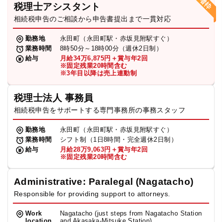
税理士アシスタント
相続税申告のご相談から申告書提出まで一貫対応
勤務地
永田町（永田町駅・赤坂見附駅すぐ）
業務時間
8時50分～18時00分（週休2日制）
給与
月給34万6,875円＋賞与年2回
※固定残業20時間含む
※3年目以降は売上連動制
税理士法人 事務員
相続税申告をサポートする専門事務所の事務スタッフ
勤務地
永田町（永田町駅・赤坂見附駅すぐ）
業務時間
シフト制（1日8時間・完全週休2日制）
給与
月給28万9,063円＋賞与年2回
※固定残業20時間含む
Administrative: Paralegal (Nagatacho)
Responsible for providing support to attorneys.
Work
Nagatacho (just steps from Nagatacho Station
location
and Akasaka-Mitsuke Station)