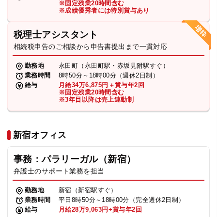
※固定残業20時間含む
法人グループ
※成績優秀者には特別賞与あり
税理士アシスタント
プライバシーポリシー
利用規約
内部通報
お役立ち
相続税申告のご相談から申告書提出まで一貫対応
TikTok受賞
定義集
動画集
勤務地
永田町（永田町駅・赤坂見附駅すぐ）
業務時間
8時50分～18時00分（週休2日制）
給与
月給34万6,875円＋賞与年2回
※固定残業20時間含む
※3年目以降は売上連動制
新宿オフィス
事務：パラリーガル（新宿）
弁護士のサポート業務を担当
勤務地
新宿（新宿駅すぐ）
業務時間
平日8時50分～18時00分（完全週休2日制）
給与
月給28万9,063円+賞与年2回