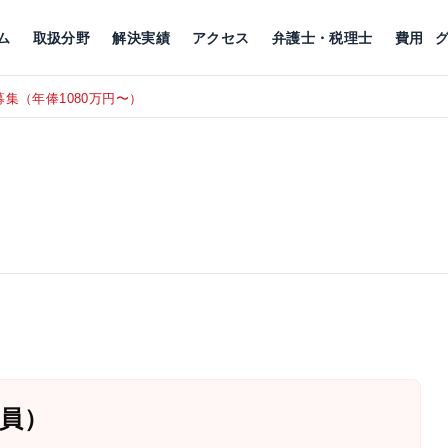
川
相続税
企業理念
丸の内
刑事事件
刑事事件
女性トラブル
代表挨拶
新宿
交通事故
交通事故
北千住
グループ概要
一般民事
相続税
相続税
横浜
出演・監修
離婚
沿革・組織
静岡
ム
取扱分野
解決実績
アクセス
弁護士・税理士
費用
集（年俸1080万円〜）
東京にて、
RECRUIT
員）