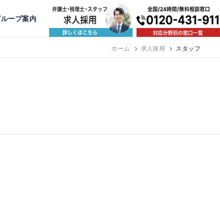
出版・寄稿
名古屋
京都
公益活動
大阪
神戸
福岡
グループ案内
相談予約スタッフ募集（月給38万以上）
ホーム
求人採用
スタッフ