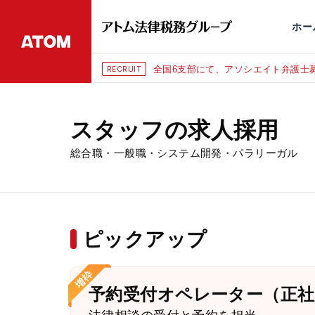
永田町
仙台
埼玉大宮
刑事事件
千葉
交通事故
市
ホー
全国6支部にて、アソシエイト弁護士募
RECRUIT
スタッフの求人採用
総合職・一般職・システム開発・パラリーガル
ピックアップ
予約受付オペレーター（正社