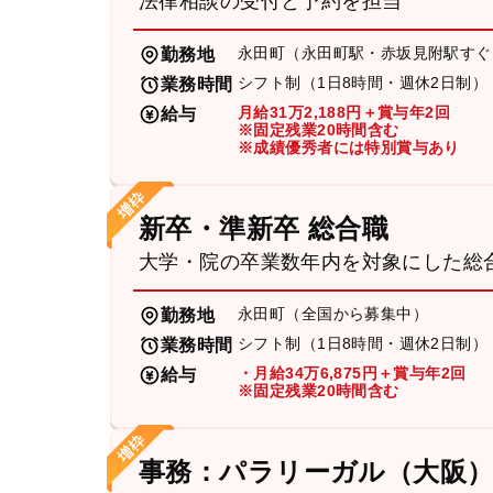
法律相談の受付と予約を担当
永田町（永田町駅・赤坂見附駅すぐ
勤務地
シフト制（1日8時間・週休2日制）
業務時間
月給31万2,188円＋賞与年2回
給与
※固定残業20時間含む
※成績優秀者には特別賞与あり
新卒・準新卒 総合職
大学・院の卒業数年内を対象にした総
永田町（全国から募集中）
勤務地
シフト制（1日8時間・週休2日制）
業務時間
・月給34万6,875円＋賞与年2回
給与
※固定残業20時間含む
事務：パラリーガル（大阪