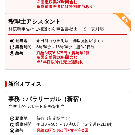
※固定残業20時間含む
法人グループ
※成績優秀者には特別賞与あり
税理士アシスタント
プライバシーポリシー
利用規約
内部通報
お役立ち
相続税申告のご相談から申告書提出まで一貫対応
TikTok受賞
定義集
動画集
勤務地
永田町（永田町駅・赤坂見附駅すぐ）
業務時間
8時50分～18時00分（週休2日制）
給与
月給34万6,875円＋賞与年2回
※固定残業20時間含む
※3年目以降は売上連動制
新宿オフィス
事務：パラリーガル（新宿）
弁護士のサポート業務を担当
勤務地
新宿（新宿駅すぐ）
業務時間
平日8時50分～18時00分（完全週休2日制）
給与
月給28万9,063円+賞与年2回