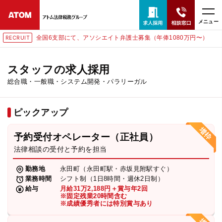
メニュー
全国6支部にて、アソシエイト弁護士募集（年俸1080万円〜）
IT
RECRU
24時間365日全国対応
無料相談窓口はこちら
スタッフの求人採用
総合職・一般職・システム開発・パラリーガル
電話・LINE・メールで相談予約受付中
ピックアップ
ホーム
予約受付オペレーター（正社員）
取扱分野
法律相談の受付と予約を担当
勤務地
永田町（永田町駅・赤坂見附駅すぐ）
解決実績
業務時間
シフト制（1日8時間・週休2日制）
給与
月給31万2,188円＋賞与年2回
※固定残業20時間含む
※成績優秀者には特別賞与あり
アクセス