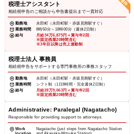
税理士アシスタント
相続税申告のご相談から申告書提出まで一貫対応
勤務地
永田町（永田町駅・赤坂見附駅すぐ）
業務時間
8時50分～18時00分（週休2日制）
給与
月給34万6,875円＋賞与年2回
※固定残業20時間含む
※3年目以降は売上連動制
税理士法人 事務員
相続税申告をサポートする専門事務所の事務スタッフ
勤務地
永田町（永田町駅・赤坂見附駅すぐ）
業務時間
シフト制（1日8時間・完全週休2日制）
給与
月給28万9,063円＋賞与年2回
※固定残業20時間含む
Administrative: Paralegal (Nagatacho)
Responsible for providing support to attorneys.
Work
Nagatacho (just steps from Nagatacho Station
location
and Akasaka-Mitsuke Station)