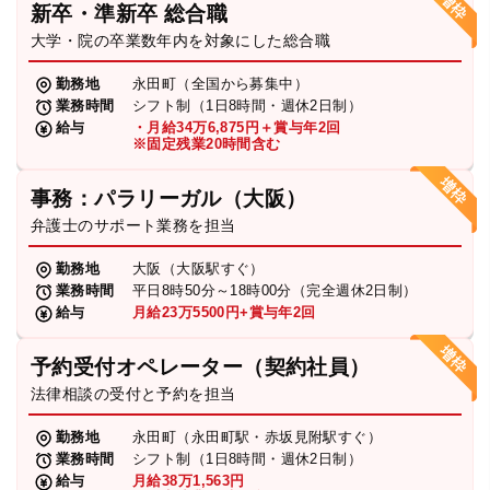
新卒・準新卒 総合職
弁護士・税理士
大学・院の卒業数年内を対象にした総合職
勤務地
永田町（全国から募集中）
業務時間
シフト制（1日8時間・週休2日制）
費用
給与
・月給34万6,875円＋賞与年2回
※固定残業20時間含む
グループ案内
事務：パラリーガル（大阪）
弁護士のサポート業務を担当
求人採用
勤務地
大阪（大阪駅すぐ）
業務時間
平日8時50分～18時00分（完全週休2日制）
お知らせ
給与
月給23万5500円+賞与年2回
予約受付オペレーター（契約社員）
特設サイト
法律相談の受付と予約を担当
勤務地
永田町（永田町駅・赤坂見附駅すぐ）
相談先情報サイト
業務時間
シフト制（1日8時間・週休2日制）
給与
月給38万1,563円