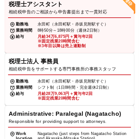
税理士アシスタント
相続税申告のご相談から申告書提出まで一貫対応
勤務地
永田町（永田町駅・赤坂見附駅すぐ）
業務時間
8時50分～18時00分（週休2日制）
給与
月給34万6,875円＋賞与年2回
※固定残業20時間含む
※3年目以降は売上連動制
税理士法人 事務員
相続税申告をサポートする専門事務所の事務スタッフ
勤務地
永田町（永田町駅・赤坂見附駅すぐ）
業務時間
シフト制（1日8時間・完全週休2日制）
給与
月給28万9,063円＋賞与年2回
※固定残業20時間含む
Administrative: Paralegal (Nagatacho)
Responsible for providing support to attorneys.
Work
Nagatacho (just steps from Nagatacho Station
location
and Akasaka-Mitsuke Station)