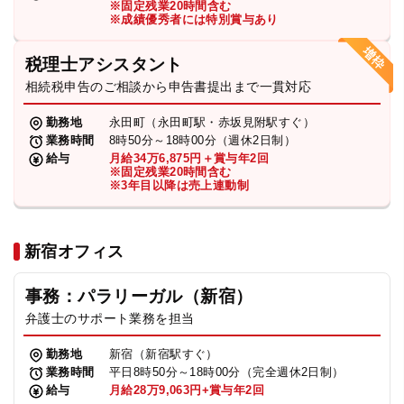
※固定残業20時間含む
法人グループ
※成績優秀者には特別賞与あり
税理士アシスタント
プライバシーポリシー
利用規約
内部通報
お役立ち
相続税申告のご相談から申告書提出まで一貫対応
TikTok受賞
定義集
動画集
勤務地
永田町（永田町駅・赤坂見附駅すぐ）
業務時間
8時50分～18時00分（週休2日制）
給与
月給34万6,875円＋賞与年2回
※固定残業20時間含む
※3年目以降は売上連動制
新宿オフィス
事務：パラリーガル（新宿）
弁護士のサポート業務を担当
勤務地
新宿（新宿駅すぐ）
業務時間
平日8時50分～18時00分（完全週休2日制）
給与
月給28万9,063円+賞与年2回