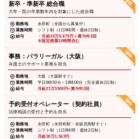
新卒・準新卒 総合職
弁護士・税理士
大学・院の卒業数年内を対象にした総合職
勤務地
永田町（全国から募集中）
業務時間
シフト制（1日8時間・週休2日制）
費用
給与
・月給34万6,875円＋賞与年2回
※固定残業20時間含む
グループ案内
事務：パラリーガル（大阪）
弁護士のサポート業務を担当
求人採用
勤務地
大阪（大阪駅すぐ）
業務時間
平日8時50分～18時00分（完全週休2日制）
お知らせ
給与
月給23万5500円+賞与年2回
予約受付オペレーター（契約社員）
特設サイト
法律相談の受付と予約を担当
勤務地
永田町（永田町駅・赤坂見附駅すぐ）
相談先情報サイト
業務時間
シフト制（1日8時間・週休2日制）
給与
月給38万1,563円