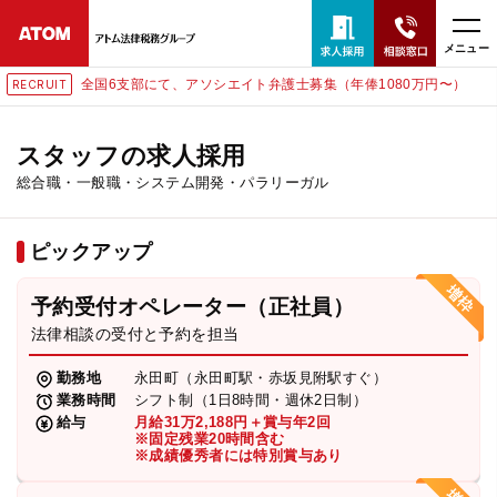
メニュー
部にて、アソシエイト弁護士募集（年俸1080万円〜）
東京にて
RECRUIT
24時間365日全国対応
無料相談窓口はこちら
スタッフの求人採用
総合職・一般職・システム開発・パラリーガル
電話・LINE・メールで相談予約受付中
ピックアップ
ホーム
予約受付オペレーター（正社員）
取扱分野
法律相談の受付と予約を担当
勤務地
永田町（永田町駅・赤坂見附駅すぐ）
解決実績
業務時間
シフト制（1日8時間・週休2日制）
給与
月給31万2,188円＋賞与年2回
※固定残業20時間含む
※成績優秀者には特別賞与あり
アクセス