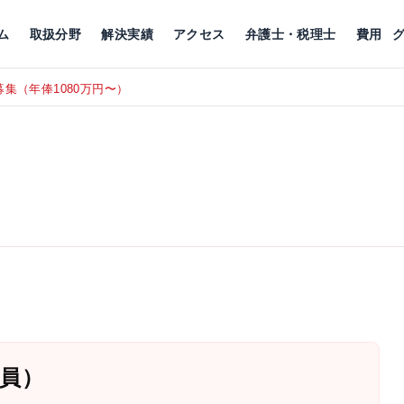
川
相続税
企業理念
丸の内
刑事事件
刑事事件
女性トラブル
代表挨拶
新宿
交通事故
交通事故
北千住
グループ概要
一般民事
相続税
相続税
横浜
出演・監修
離婚
沿革・組織
静岡
ム
取扱分野
解決実績
アクセス
弁護士・税理士
費用
集（年俸1080万円〜）
東京にて、
RECRUIT
員）