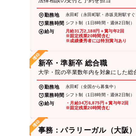
法律相談の受付と予約を担当
永田町（永田町駅・赤坂見附駅すぐ
勤務地
シフト制（1日8時間・週休2日制）
業務時間
月給31万2,188円＋賞与年2回
給与
※固定残業20時間含む
※成績優秀者には特別賞与あり
新卒・準新卒 総合職
大学・院の卒業数年内を対象にした総
永田町（全国から募集中）
勤務地
シフト制（1日8時間・週休2日制）
業務時間
・月給34万6,875円＋賞与年2回
給与
※固定残業20時間含む
事務：パラリーガル（大阪