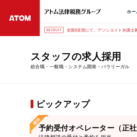
永田町
仙台
埼玉大宮
刑事事件
千葉
交通事故
市
ホー
全国6支部にて、アソシエイト弁護士募
RECRUIT
スタッフの求人採用
総合職・一般職・システム開発・パラリーガル
ピックアップ
予約受付オペレーター（正社