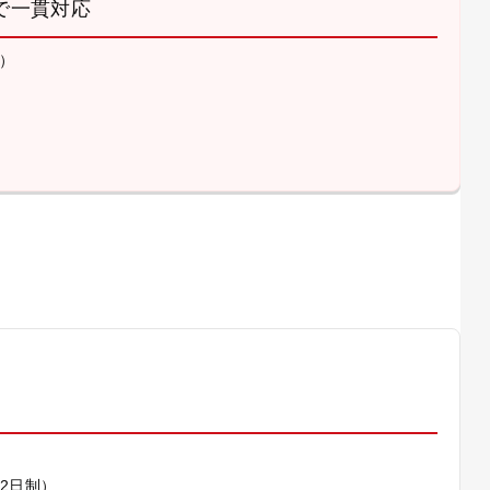
で一貫対応
）
）
休2日制）