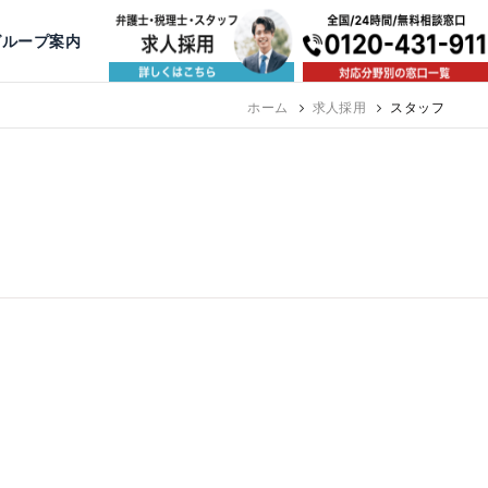
出版・寄稿
名古屋
京都
公益活動
大阪
神戸
福岡
グループ案内
相談予約スタッフ募集（月給38万以上）
ホーム
求人採用
スタッフ