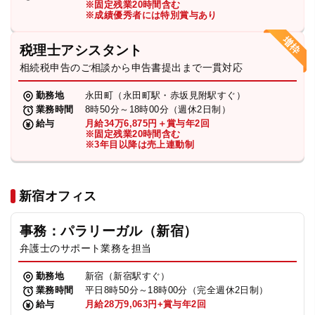
※固定残業20時間含む
法人グループ
※成績優秀者には特別賞与あり
税理士アシスタント
プライバシーポリシー
利用規約
内部通報
お役立ち
相続税申告のご相談から申告書提出まで一貫対応
TikTok受賞
定義集
動画集
勤務地
永田町（永田町駅・赤坂見附駅すぐ）
業務時間
8時50分～18時00分（週休2日制）
給与
月給34万6,875円＋賞与年2回
※固定残業20時間含む
※3年目以降は売上連動制
新宿オフィス
事務：パラリーガル（新宿）
弁護士のサポート業務を担当
勤務地
新宿（新宿駅すぐ）
業務時間
平日8時50分～18時00分（完全週休2日制）
給与
月給28万9,063円+賞与年2回