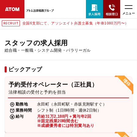
メニュー
全国6支部にて、アソシエイト弁護士募集（年俸1080万円〜）
T
RECRUI
24時間365日全国対応
無料相談窓口はこちら
スタッフの求人採用
総合職・一般職・システム開発・パラリーガル
電話・LINE・メールで相談予約受付中
ピックアップ
ホーム
予約受付オペレーター（正社員）
取扱分野
法律相談の受付と予約を担当
勤務地
永田町（永田町駅・赤坂見附駅すぐ）
解決実績
業務時間
シフト制（1日8時間・週休2日制）
給与
月給31万2,188円＋賞与年2回
※固定残業20時間含む
※成績優秀者には特別賞与あり
アクセス