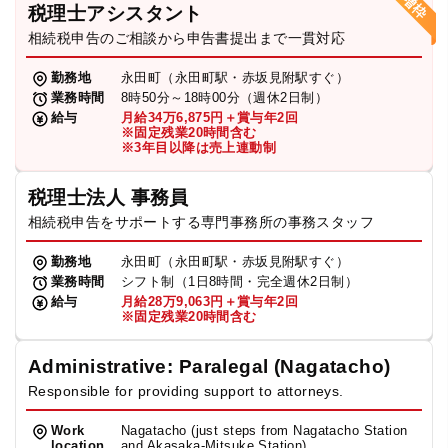
税理士アシスタント
相続税申告のご相談から申告書提出まで一貫対応
勤務地
永田町（永田町駅・赤坂見附駅すぐ）
業務時間
8時50分～18時00分（週休2日制）
給与
月給34万6,875円＋賞与年2回
※固定残業20時間含む
※3年目以降は売上連動制
税理士法人 事務員
相続税申告をサポートする専門事務所の事務スタッフ
勤務地
永田町（永田町駅・赤坂見附駅すぐ）
業務時間
シフト制（1日8時間・完全週休2日制）
給与
月給28万9,063円＋賞与年2回
※固定残業20時間含む
Administrative: Paralegal (Nagatacho)
Responsible for providing support to attorneys.
Work
Nagatacho (just steps from Nagatacho Station
location
and Akasaka-Mitsuke Station)