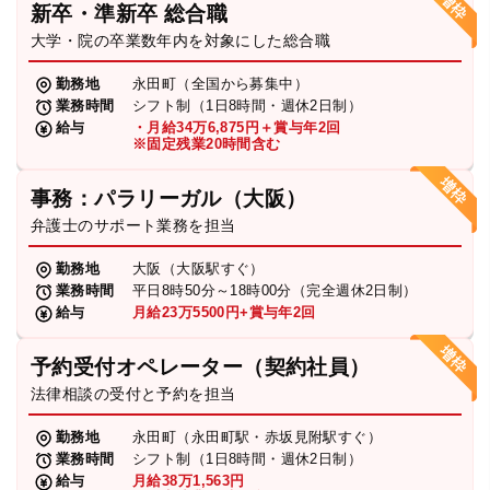
新卒・準新卒 総合職
弁護士・税理士
大学・院の卒業数年内を対象にした総合職
勤務地
永田町（全国から募集中）
業務時間
シフト制（1日8時間・週休2日制）
費用
給与
・月給34万6,875円＋賞与年2回
※固定残業20時間含む
グループ案内
事務：パラリーガル（大阪）
弁護士のサポート業務を担当
求人採用
勤務地
大阪（大阪駅すぐ）
業務時間
平日8時50分～18時00分（完全週休2日制）
お知らせ
給与
月給23万5500円+賞与年2回
予約受付オペレーター（契約社員）
特設サイト
法律相談の受付と予約を担当
勤務地
永田町（永田町駅・赤坂見附駅すぐ）
相談先情報サイト
業務時間
シフト制（1日8時間・週休2日制）
給与
月給38万1,563円