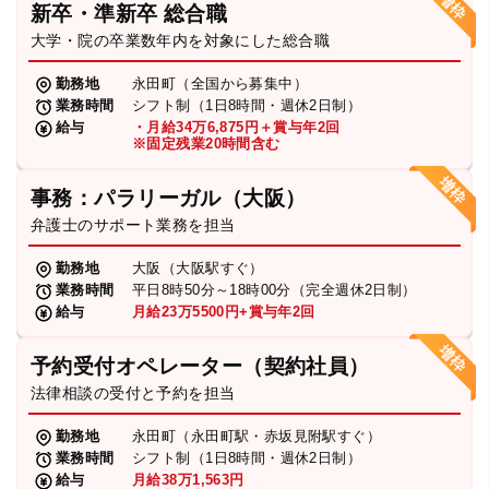
新卒・準新卒 総合職
弁護士・税理士
大学・院の卒業数年内を対象にした総合職
勤務地
永田町（全国から募集中）
業務時間
シフト制（1日8時間・週休2日制）
費用
給与
・月給34万6,875円＋賞与年2回
※固定残業20時間含む
グループ案内
事務：パラリーガル（大阪）
弁護士のサポート業務を担当
求人採用
勤務地
大阪（大阪駅すぐ）
業務時間
平日8時50分～18時00分（完全週休2日制）
お知らせ
給与
月給23万5500円+賞与年2回
予約受付オペレーター（契約社員）
特設サイト
法律相談の受付と予約を担当
勤務地
永田町（永田町駅・赤坂見附駅すぐ）
相談先情報サイト
業務時間
シフト制（1日8時間・週休2日制）
給与
月給38万1,563円