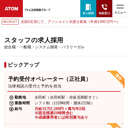
メニュー
全国6支部にて、アソシエイト弁護士募集（年俸1080万円〜）
東
RECRUIT
24時間365日全国対応
無料相談窓口はこちら
スタッフの求人採用
総合職・一般職・システム開発・パラリーガル
電話・LINE・メールで相談予約受付中
ピックアップ
ホーム
予約受付オペレーター（正社員）
取扱分野
法律相談の受付と予約を担当
勤務地
永田町（永田町駅・赤坂見附駅すぐ）
解決実績
業務時間
シフト制（1日8時間・週休2日制）
給与
月給31万2,188円＋賞与年2回
※固定残業20時間含む
※成績優秀者には特別賞与あり
アクセス