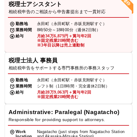
税理士アシスタント
相続税申告のご相談から申告書提出まで一貫対応
勤務地
永田町（永田町駅・赤坂見附駅すぐ）
業務時間
8時50分～18時00分（週休2日制）
給与
月給34万6,875円＋賞与年2回
※固定残業20時間含む
※3年目以降は売上連動制
税理士法人 事務員
相続税申告をサポートする専門事務所の事務スタッフ
勤務地
永田町（永田町駅・赤坂見附駅すぐ）
業務時間
シフト制（1日8時間・完全週休2日制）
給与
月給28万9,063円＋賞与年2回
※固定残業20時間含む
Administrative: Paralegal (Nagatacho)
Responsible for providing support to attorneys.
Work
Nagatacho (just steps from Nagatacho Station
location
and Akasaka-Mitsuke Station)