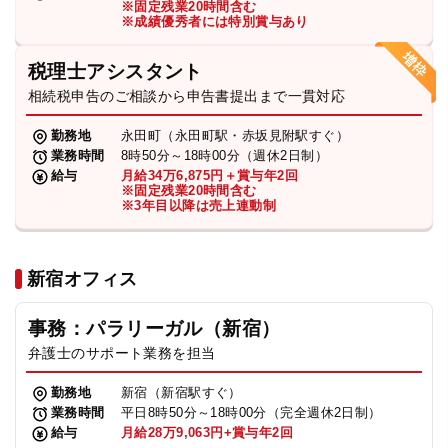
※固定残業20時間含む
法人グループ
※成績優秀者には特別賞与あり
税理士アシスタント
プライバシーポリシー
利用規約
内部通報
お役立ち
相続税申告のご相談から申告書提出まで一貫対応
TikTok受賞
定義集
動画集
勤務地
永田町（永田町駅・赤坂見附駅すぐ）
業務時間
8時50分～18時00分（週休2日制）
給与
月給34万6,875円＋賞与年2回
※固定残業20時間含む
※3年目以降は売上連動制
新宿オフィス
事務：パラリーガル（新宿）
弁護士のサポート業務を担当
勤務地
新宿（新宿駅すぐ）
業務時間
平日8時50分～18時00分（完全週休2日制）
給与
月給28万9,063円+賞与年2回