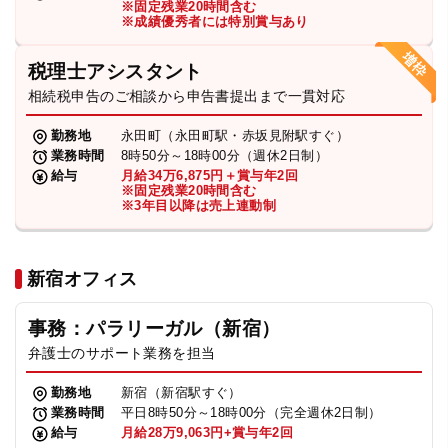
※固定残業20時間含む
法人グループ
※成績優秀者には特別賞与あり
税理士アシスタント
プライバシーポリシー
利用規約
内部通報
お役立ち
相続税申告のご相談から申告書提出まで一貫対応
TikTok受賞
定義集
動画集
勤務地
永田町（永田町駅・赤坂見附駅すぐ）
業務時間
8時50分～18時00分（週休2日制）
給与
月給34万6,875円＋賞与年2回
※固定残業20時間含む
※3年目以降は売上連動制
新宿オフィス
事務：パラリーガル（新宿）
弁護士のサポート業務を担当
勤務地
新宿（新宿駅すぐ）
業務時間
平日8時50分～18時00分（完全週休2日制）
給与
月給28万9,063円+賞与年2回