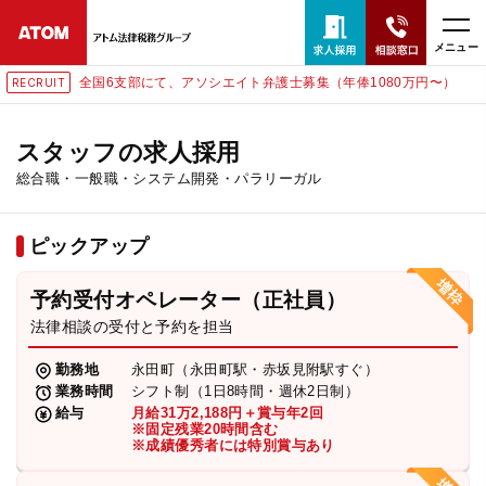
メニュー
全国6支部にて、アソシエイト弁護士募集（年俸1080万円〜）
RECRUIT
24時間365日全国対応
無料相談窓口はこちら
スタッフの求人採用
総合職・一般職・システム開発・パラリーガル
電話・LINE・メールで相談予約受付中
ピックアップ
ホーム
予約受付オペレーター（正社員）
取扱分野
法律相談の受付と予約を担当
勤務地
永田町（永田町駅・赤坂見附駅すぐ）
解決実績
業務時間
シフト制（1日8時間・週休2日制）
給与
月給31万2,188円＋賞与年2回
※固定残業20時間含む
※成績優秀者には特別賞与あり
アクセス