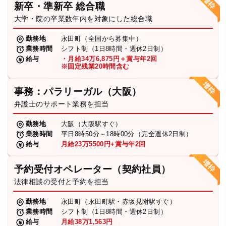
新卒・準新卒 総合職
弁護士・税理士
大学・院の卒業数年内を対象にした総合職
勤務地
永田町（全国から募集中）
業務時間
シフト制（1日8時間・週休2日制）
費用
給与
・月給34万6,875円＋賞与年2回
※固定残業20時間含む
グループ案内
事務：パラリーガル（大阪）
弁護士のサポート業務を担当
求人採用
勤務地
大阪（大阪駅すぐ）
業務時間
平日8時50分～18時00分（完全週休2日制）
お知らせ
給与
月給23万5500円+賞与年2回
予約受付オペレーター（契約社員）
特設サイト
法律相談の受付と予約を担当
勤務地
永田町（永田町駅・赤坂見附駅すぐ）
相談先情報サイト
業務時間
シフト制（1日8時間・週休2日制）
給与
月給38万1,563円