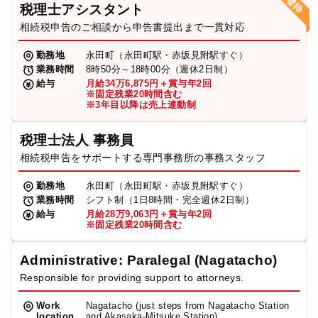
税理士アシスタント
相続税申告のご相談から申告書提出まで一貫対応
勤務地
永田町（永田町駅・赤坂見附駅すぐ）
業務時間
8時50分～18時00分（週休2日制）
給与
月給34万6,875円＋賞与年2回
※固定残業20時間含む
※3年目以降は売上連動制
税理士法人 事務員
相続税申告をサポートする専門事務所の事務スタッフ
勤務地
永田町（永田町駅・赤坂見附駅すぐ）
業務時間
シフト制（1日8時間・完全週休2日制）
給与
月給28万9,063円＋賞与年2回
※固定残業20時間含む
Administrative: Paralegal (Nagatacho)
Responsible for providing support to attorneys.
Work
Nagatacho (just steps from Nagatacho Station
location
and Akasaka-Mitsuke Station)