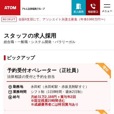
メニュー
全国6支部にて、アソシエイト弁護士募集（年俸1080万円〜）
RECRUIT
24時間365日全国対応
無料相談窓口はこちら
スタッフの求人採用
総合職・一般職・システム開発・パラリーガル
電話・LINE・メールで相談予約受付中
ピックアップ
ホーム
予約受付オペレーター（正社員）
取扱分野
法律相談の受付と予約を担当
勤務地
永田町（永田町駅・赤坂見附駅すぐ）
解決実績
業務時間
シフト制（1日8時間・週休2日制）
給与
月給31万2,188円＋賞与年2回
※固定残業20時間含む
※成績優秀者には特別賞与あり
アクセス