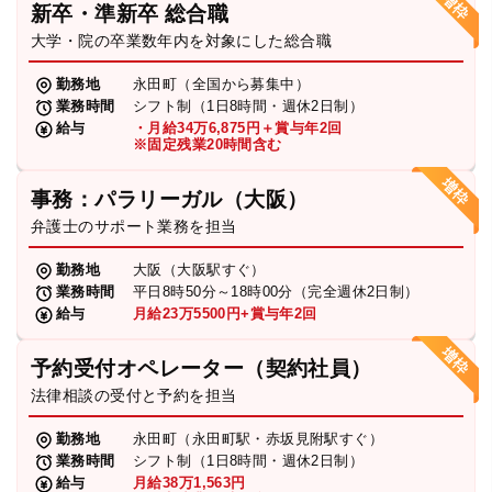
新卒・準新卒 総合職
弁護士・税理士
大学・院の卒業数年内を対象にした総合職
勤務地
永田町（全国から募集中）
業務時間
シフト制（1日8時間・週休2日制）
費用
給与
・月給34万6,875円＋賞与年2回
※固定残業20時間含む
グループ案内
事務：パラリーガル（大阪）
弁護士のサポート業務を担当
求人採用
勤務地
大阪（大阪駅すぐ）
業務時間
平日8時50分～18時00分（完全週休2日制）
お知らせ
給与
月給23万5500円+賞与年2回
予約受付オペレーター（契約社員）
特設サイト
法律相談の受付と予約を担当
勤務地
永田町（永田町駅・赤坂見附駅すぐ）
相談先情報サイト
業務時間
シフト制（1日8時間・週休2日制）
給与
月給38万1,563円