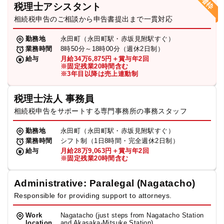
税理士アシスタント
相続税申告のご相談から申告書提出まで一貫対応
勤務地
永田町（永田町駅・赤坂見附駅すぐ）
業務時間
8時50分～18時00分（週休2日制）
給与
月給34万6,875円＋賞与年2回
※固定残業20時間含む
※3年目以降は売上連動制
税理士法人 事務員
相続税申告をサポートする専門事務所の事務スタッフ
勤務地
永田町（永田町駅・赤坂見附駅すぐ）
業務時間
シフト制（1日8時間・完全週休2日制）
給与
月給28万9,063円＋賞与年2回
※固定残業20時間含む
Administrative: Paralegal (Nagatacho)
Responsible for providing support to attorneys.
Work
Nagatacho (just steps from Nagatacho Station
location
and Akasaka-Mitsuke Station)