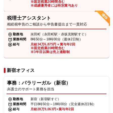
※固定残業20時間含む
法人グループ
※成績優秀者には特別賞与あり
税理士アシスタント
プライバシーポリシー
利用規約
内部通報
お役立ち
相続税申告のご相談から申告書提出まで一貫対応
TikTok受賞
定義集
動画集
勤務地
永田町（永田町駅・赤坂見附駅すぐ）
業務時間
8時50分～18時00分（週休2日制）
給与
月給34万6,875円＋賞与年2回
※固定残業20時間含む
※3年目以降は売上連動制
新宿オフィス
事務：パラリーガル（新宿）
弁護士のサポート業務を担当
勤務地
新宿（新宿駅すぐ）
業務時間
平日8時50分～18時00分（完全週休2日制）
給与
月給28万9,063円+賞与年2回