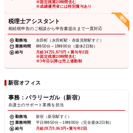
※固定残業20時間含む
法人グループ
※成績優秀者には特別賞与あり
税理士アシスタント
プライバシーポリシー
利用規約
内部通報
お役立ち
相続税申告のご相談から申告書提出まで一貫対応
TikTok受賞
定義集
動画集
勤務地
永田町（永田町駅・赤坂見附駅すぐ）
業務時間
8時50分～18時00分（週休2日制）
給与
月給34万6,875円＋賞与年2回
※固定残業20時間含む
※3年目以降は売上連動制
新宿オフィス
事務：パラリーガル（新宿）
弁護士のサポート業務を担当
勤務地
新宿（新宿駅すぐ）
業務時間
平日8時50分～18時00分（完全週休2日制）
給与
月給28万9,063円+賞与年2回