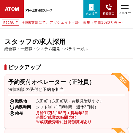
メニュー
全国6支部にて、アソシエイト弁護士募集（年俸1080万円〜）
RECRUIT
24時間365日全国対応
無料相談窓口はこちら
スタッフの求人採用
総合職・一般職・システム開発・パラリーガル
電話・LINE・メールで相談予約受付中
ピックアップ
ホーム
予約受付オペレーター（正社員）
取扱分野
法律相談の受付と予約を担当
勤務地
永田町（永田町駅・赤坂見附駅すぐ）
解決実績
業務時間
シフト制（1日8時間・週休2日制）
給与
月給31万2,188円＋賞与年2回
※固定残業20時間含む
※成績優秀者には特別賞与あり
アクセス