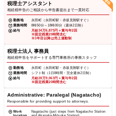
税理士アシスタント
相続税申告のご相談から申告書提出まで一貫対応
勤務地
永田町（永田町駅・赤坂見附駅すぐ）
業務時間
8時50分～18時00分（週休2日制）
給与
月給34万6,875円＋賞与年2回
※固定残業20時間含む
※3年目以降は売上連動制
税理士法人 事務員
相続税申告をサポートする専門事務所の事務スタッフ
勤務地
永田町（永田町駅・赤坂見附駅すぐ）
業務時間
シフト制（1日8時間・完全週休2日制）
給与
月給28万9,063円＋賞与年2回
※固定残業20時間含む
Administrative: Paralegal (Nagatacho)
Responsible for providing support to attorneys.
Work
Nagatacho (just steps from Nagatacho Station
location
and Akasaka-Mitsuke Station)