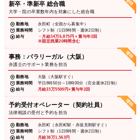
新卒・準新卒 総合職
弁護士・税理士
大学・院の卒業数年内を対象にした総合職
勤務地
永田町（全国から募集中）
業務時間
シフト制（1日8時間・週休2日制）
費用
給与
・月給34万6,875円＋賞与年2回
※固定残業20時間含む
グループ案内
事務：パラリーガル（大阪）
弁護士のサポート業務を担当
求人採用
勤務地
大阪（大阪駅すぐ）
業務時間
平日8時50分～18時00分（完全週休2日制）
お知らせ
給与
月給23万5500円+賞与年2回
予約受付オペレーター（契約社員）
特設サイト
法律相談の受付と予約を担当
勤務地
永田町（永田町駅・赤坂見附駅すぐ）
相談先情報サイト
業務時間
シフト制（1日8時間・週休2日制）
給与
月給38万1,563円