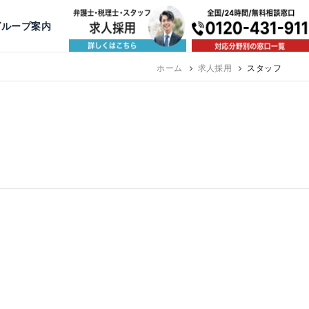
出版・寄稿
名古屋
京都
公益活動
大阪
神戸
福岡
グループ案内
相談予約スタッフ募集（月給38万以上）
ホーム
求人採用
スタッフ