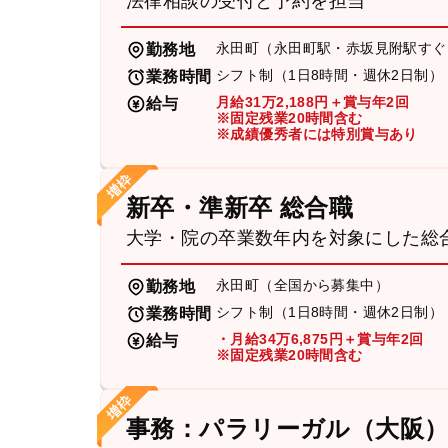
法律相談の受付と予約を担当
永田町（永田町駅・赤坂見附駅すぐ
勤務地
シフト制（1日8時間・週休2日制）
業務時間
月給31万2,188円＋賞与年2回
給与
※固定残業20時間含む
※成績優秀者には特別賞与あり
新卒・準新卒 総合職
大学・院の卒業数年内を対象にした総
永田町（全国から募集中）
勤務地
シフト制（1日8時間・週休2日制）
業務時間
・月給34万6,875円＋賞与年2回
給与
※固定残業20時間含む
事務：パラリーガル（大阪