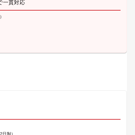
で一貫対応
）
）
休2日制）