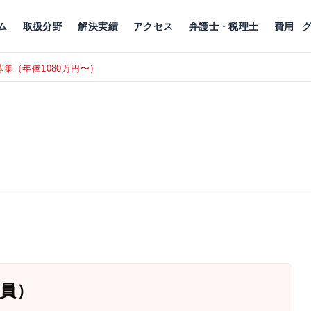
川
相続税
企業理念
丸の内
刑事事件
刑事事件
女性トラブル
代表挨拶
新宿
交通事故
交通事故
北千住
グループ概要
一般民事
相続税
相続税
横浜
出演・監修
離婚
沿革・組織
静岡
ム
取扱分野
解決実績
アクセス
弁護士・税理士
費用
集（年俸1080万円〜）
東京にて、
RECRUIT
員）