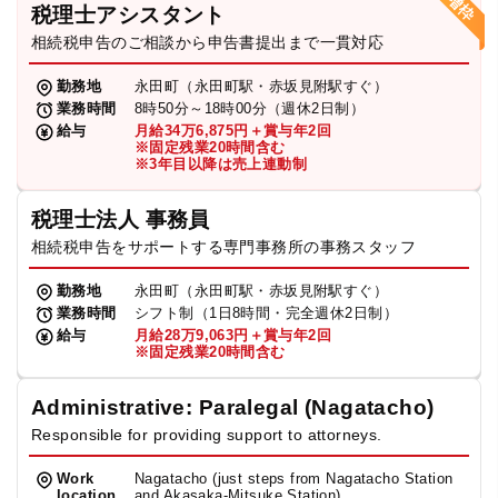
税理士アシスタント
相続税申告のご相談から申告書提出まで一貫対応
勤務地
永田町（永田町駅・赤坂見附駅すぐ）
業務時間
8時50分～18時00分（週休2日制）
給与
月給34万6,875円＋賞与年2回
※固定残業20時間含む
※3年目以降は売上連動制
税理士法人 事務員
相続税申告をサポートする専門事務所の事務スタッフ
勤務地
永田町（永田町駅・赤坂見附駅すぐ）
業務時間
シフト制（1日8時間・完全週休2日制）
給与
月給28万9,063円＋賞与年2回
※固定残業20時間含む
Administrative: Paralegal (Nagatacho)
Responsible for providing support to attorneys.
Work
Nagatacho (just steps from Nagatacho Station
location
and Akasaka-Mitsuke Station)