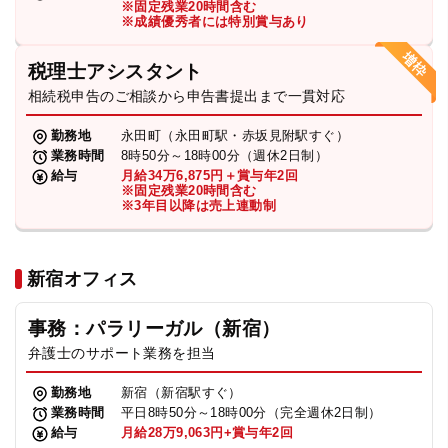
※固定残業20時間含む
法人グループ
※成績優秀者には特別賞与あり
税理士アシスタント
プライバシーポリシー
利用規約
内部通報
お役立ち
相続税申告のご相談から申告書提出まで一貫対応
TikTok受賞
定義集
動画集
勤務地
永田町（永田町駅・赤坂見附駅すぐ）
業務時間
8時50分～18時00分（週休2日制）
給与
月給34万6,875円＋賞与年2回
※固定残業20時間含む
※3年目以降は売上連動制
新宿オフィス
事務：パラリーガル（新宿）
弁護士のサポート業務を担当
勤務地
新宿（新宿駅すぐ）
業務時間
平日8時50分～18時00分（完全週休2日制）
給与
月給28万9,063円+賞与年2回