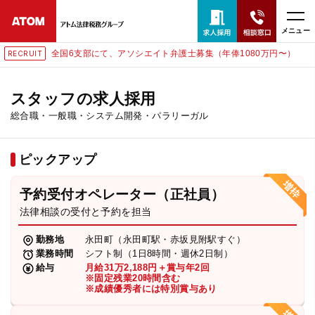
メニュー
全国6支部にて、アソシエイト弁護士募集（年俸1080万円〜）
RECRUIT
24時間365日全国対応
無料相談窓口はこちら
スタッフの求人採用
総合職・一般職・システム開発・パラリーガル
電話・LINE・メールで相談予約受付中
ピックアップ
ホーム
予約受付オペレーター（正社員）
取扱分野
法律相談の受付と予約を担当
勤務地
永田町（永田町駅・赤坂見附駅すぐ）
解決実績
業務時間
シフト制（1日8時間・週休2日制）
給与
月給31万2,188円＋賞与年2回
※固定残業20時間含む
※成績優秀者には特別賞与あり
アクセス