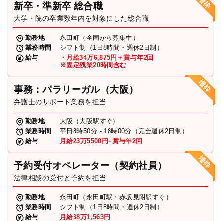
新卒・準新卒 総合職
弁護士・税理士
大学・院の卒業数年内を対象にした総合職
勤務地
永田町（全国から募集中）
業務時間
シフト制（1日8時間・週休2日制）
費用
給与
・月給34万6,875円＋賞与年2回
※固定残業20時間含む
グループ案内
事務：パラリーガル（大阪）
弁護士のサポート業務を担当
求人採用
勤務地
大阪（大阪駅すぐ）
業務時間
平日8時50分～18時00分（完全週休2日制）
お知らせ
給与
月給23万5500円+賞与年2回
予約受付オペレーター（契約社員）
特設サイト
法律相談の受付と予約を担当
勤務地
永田町（永田町駅・赤坂見附駅すぐ）
相談先情報サイト
業務時間
シフト制（1日8時間・週休2日制）
給与
月給38万1,563円