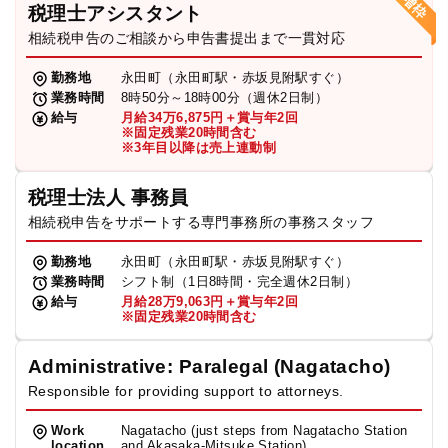
税理士アシスタント
相続税申告のご相談から申告書提出まで一貫対応
勤務地
永田町（永田町駅・赤坂見附駅すぐ）
業務時間
8時50分～18時00分（週休2日制）
給与
月給34万6,875円＋賞与年2回
※固定残業20時間含む
※3年目以降は売上連動制
税理士法人 事務員
相続税申告をサポートする専門事務所の事務スタッフ
勤務地
永田町（永田町駅・赤坂見附駅すぐ）
業務時間
シフト制（1日8時間・完全週休2日制）
給与
月給28万9,063円＋賞与年2回
※固定残業20時間含む
Administrative: Paralegal (Nagatacho)
Responsible for providing support to attorneys.
Work
Nagatacho (just steps from Nagatacho Station
location
and Akasaka-Mitsuke Station)