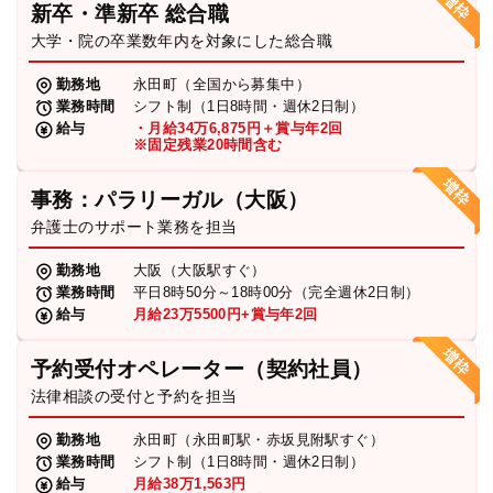
新卒・準新卒 総合職
弁護士・税理士
大学・院の卒業数年内を対象にした総合職
勤務地
永田町（全国から募集中）
業務時間
シフト制（1日8時間・週休2日制）
費用
給与
・月給34万6,875円＋賞与年2回
※固定残業20時間含む
グループ案内
事務：パラリーガル（大阪）
弁護士のサポート業務を担当
求人採用
勤務地
大阪（大阪駅すぐ）
業務時間
平日8時50分～18時00分（完全週休2日制）
お知らせ
給与
月給23万5500円+賞与年2回
予約受付オペレーター（契約社員）
特設サイト
法律相談の受付と予約を担当
勤務地
永田町（永田町駅・赤坂見附駅すぐ）
相談先情報サイト
業務時間
シフト制（1日8時間・週休2日制）
給与
月給38万1,563円