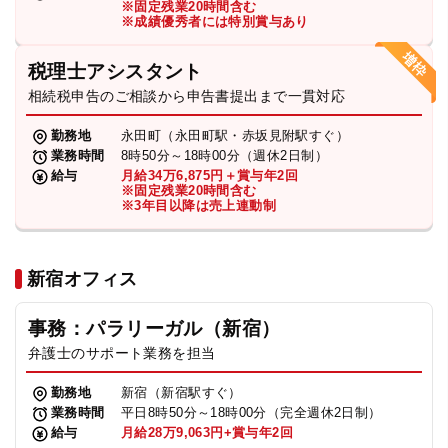
※固定残業20時間含む
法人グループ
※成績優秀者には特別賞与あり
税理士アシスタント
プライバシーポリシー
利用規約
内部通報
お役立ち
相続税申告のご相談から申告書提出まで一貫対応
TikTok受賞
定義集
動画集
勤務地
永田町（永田町駅・赤坂見附駅すぐ）
業務時間
8時50分～18時00分（週休2日制）
給与
月給34万6,875円＋賞与年2回
※固定残業20時間含む
※3年目以降は売上連動制
新宿オフィス
事務：パラリーガル（新宿）
弁護士のサポート業務を担当
勤務地
新宿（新宿駅すぐ）
業務時間
平日8時50分～18時00分（完全週休2日制）
給与
月給28万9,063円+賞与年2回