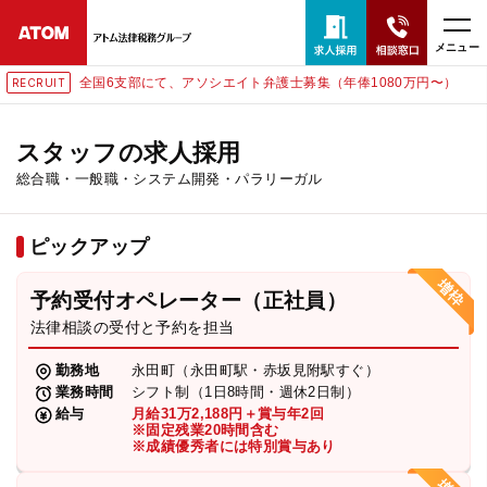
メニュー
全国6支部にて、アソシエイト弁護士募集（年俸1080万円〜）
CRUIT
RE
24時間365日全国対応
無料相談窓口はこちら
スタッフの求人採用
総合職・一般職・システム開発・パラリーガル
電話・LINE・メールで相談予約受付中
ピックアップ
ホーム
予約受付オペレーター（正社員）
取扱分野
法律相談の受付と予約を担当
勤務地
永田町（永田町駅・赤坂見附駅すぐ）
解決実績
業務時間
シフト制（1日8時間・週休2日制）
給与
月給31万2,188円＋賞与年2回
※固定残業20時間含む
※成績優秀者には特別賞与あり
アクセス