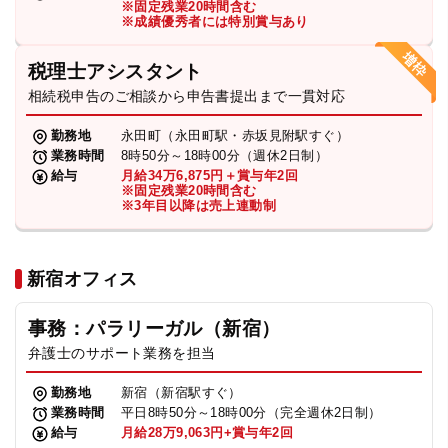
※固定残業20時間含む
法人グループ
※成績優秀者には特別賞与あり
税理士アシスタント
プライバシーポリシー
利用規約
内部通報
お役立ち
相続税申告のご相談から申告書提出まで一貫対応
TikTok受賞
定義集
動画集
勤務地
永田町（永田町駅・赤坂見附駅すぐ）
業務時間
8時50分～18時00分（週休2日制）
給与
月給34万6,875円＋賞与年2回
※固定残業20時間含む
※3年目以降は売上連動制
新宿オフィス
事務：パラリーガル（新宿）
弁護士のサポート業務を担当
勤務地
新宿（新宿駅すぐ）
業務時間
平日8時50分～18時00分（完全週休2日制）
給与
月給28万9,063円+賞与年2回