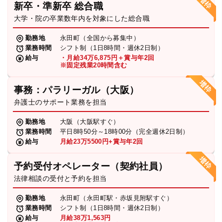
新卒・準新卒 総合職
弁護士・税理士
大学・院の卒業数年内を対象にした総合職
勤務地
永田町（全国から募集中）
業務時間
シフト制（1日8時間・週休2日制）
費用
給与
・月給34万6,875円＋賞与年2回
※固定残業20時間含む
グループ案内
事務：パラリーガル（大阪）
弁護士のサポート業務を担当
求人採用
勤務地
大阪（大阪駅すぐ）
業務時間
平日8時50分～18時00分（完全週休2日制）
お知らせ
給与
月給23万5500円+賞与年2回
予約受付オペレーター（契約社員）
特設サイト
法律相談の受付と予約を担当
勤務地
永田町（永田町駅・赤坂見附駅すぐ）
相談先情報サイト
業務時間
シフト制（1日8時間・週休2日制）
給与
月給38万1,563円