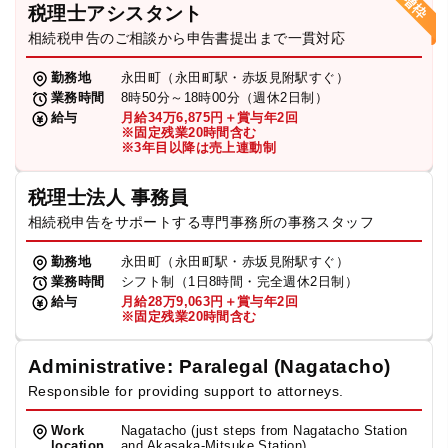
税理士アシスタント
相続税申告のご相談から申告書提出まで一貫対応
勤務地
永田町（永田町駅・赤坂見附駅すぐ）
業務時間
8時50分～18時00分（週休2日制）
給与
月給34万6,875円＋賞与年2回
※固定残業20時間含む
※3年目以降は売上連動制
税理士法人 事務員
相続税申告をサポートする専門事務所の事務スタッフ
勤務地
永田町（永田町駅・赤坂見附駅すぐ）
業務時間
シフト制（1日8時間・完全週休2日制）
給与
月給28万9,063円＋賞与年2回
※固定残業20時間含む
Administrative: Paralegal (Nagatacho)
Responsible for providing support to attorneys.
Work
Nagatacho (just steps from Nagatacho Station
location
and Akasaka-Mitsuke Station)