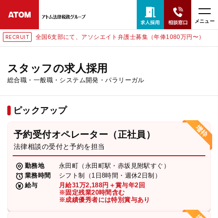
メニュー
全国6支部にて、アソシエイト弁護士募集（年俸1080万円〜）
RECRUIT
24時間365日全国対応
無料相談窓口はこちら
スタッフの求人採用
総合職・一般職・システム開発・パラリーガル
電話・LINE・メールで相談予約受付中
ピックアップ
ホーム
予約受付オペレーター（正社員）
取扱分野
法律相談の受付と予約を担当
勤務地
永田町（永田町駅・赤坂見附駅すぐ）
解決実績
業務時間
シフト制（1日8時間・週休2日制）
給与
月給31万2,188円＋賞与年2回
※固定残業20時間含む
※成績優秀者には特別賞与あり
アクセス