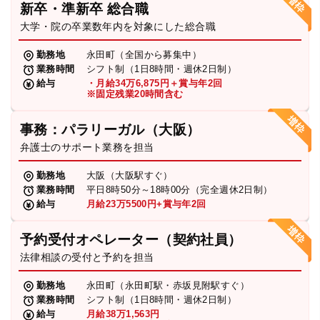
新卒・準新卒 総合職
弁護士・税理士
大学・院の卒業数年内を対象にした総合職
勤務地
永田町（全国から募集中）
業務時間
シフト制（1日8時間・週休2日制）
費用
給与
・月給34万6,875円＋賞与年2回
※固定残業20時間含む
グループ案内
事務：パラリーガル（大阪）
弁護士のサポート業務を担当
求人採用
勤務地
大阪（大阪駅すぐ）
業務時間
平日8時50分～18時00分（完全週休2日制）
お知らせ
給与
月給23万5500円+賞与年2回
予約受付オペレーター（契約社員）
特設サイト
法律相談の受付と予約を担当
勤務地
永田町（永田町駅・赤坂見附駅すぐ）
相談先情報サイト
業務時間
シフト制（1日8時間・週休2日制）
給与
月給38万1,563円