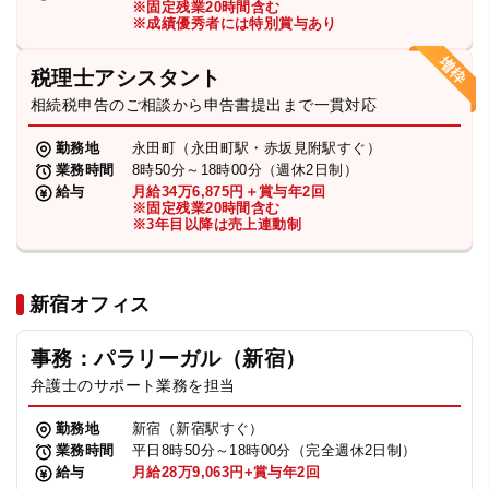
※固定残業20時間含む
法人グループ
※成績優秀者には特別賞与あり
税理士アシスタント
プライバシーポリシー
利用規約
内部通報
お役立ち
相続税申告のご相談から申告書提出まで一貫対応
TikTok受賞
定義集
動画集
勤務地
永田町（永田町駅・赤坂見附駅すぐ）
業務時間
8時50分～18時00分（週休2日制）
給与
月給34万6,875円＋賞与年2回
※固定残業20時間含む
※3年目以降は売上連動制
新宿オフィス
事務：パラリーガル（新宿）
弁護士のサポート業務を担当
勤務地
新宿（新宿駅すぐ）
業務時間
平日8時50分～18時00分（完全週休2日制）
給与
月給28万9,063円+賞与年2回