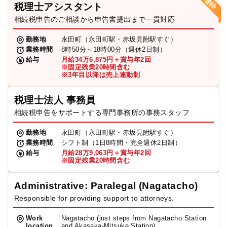
税理士アシスタント
相続税申告のご相談から申告書提出まで一貫対応
勤務地
永田町（永田町駅・赤坂見附駅すぐ）
業務時間
8時50分～18時00分（週休2日制）
給与
月給34万6,875円＋賞与年2回
※固定残業20時間含む
※3年目以降は売上連動制
税理士法人 事務員
相続税申告をサポートする専門事務所の事務スタッフ
勤務地
永田町（永田町駅・赤坂見附駅すぐ）
業務時間
シフト制（1日8時間・完全週休2日制）
給与
月給28万9,063円＋賞与年2回
※固定残業20時間含む
Administrative: Paralegal (Nagatacho)
Responsible for providing support to attorneys.
Work
Nagatacho (just steps from Nagatacho Station
location
and Akasaka-Mitsuke Station)