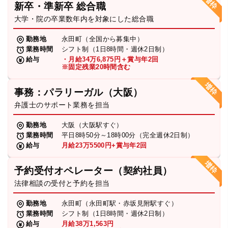
新卒・準新卒 総合職
弁護士・税理士
大学・院の卒業数年内を対象にした総合職
勤務地
永田町（全国から募集中）
業務時間
シフト制（1日8時間・週休2日制）
費用
給与
・月給34万6,875円＋賞与年2回
※固定残業20時間含む
グループ案内
事務：パラリーガル（大阪）
弁護士のサポート業務を担当
求人採用
勤務地
大阪（大阪駅すぐ）
業務時間
平日8時50分～18時00分（完全週休2日制）
お知らせ
給与
月給23万5500円+賞与年2回
予約受付オペレーター（契約社員）
特設サイト
法律相談の受付と予約を担当
勤務地
永田町（永田町駅・赤坂見附駅すぐ）
相談先情報サイト
業務時間
シフト制（1日8時間・週休2日制）
給与
月給38万1,563円