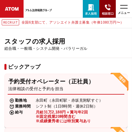
メニュー
全国6支部にて、アソシエイト弁護士募集（年俸1080万円〜）
東
RECRUIT
24時間365日全国対応
無料相談窓口はこちら
スタッフの求人採用
総合職・一般職・システム開発・パラリーガル
電話・LINE・メールで相談予約受付中
ピックアップ
ホーム
予約受付オペレーター（正社員）
取扱分野
法律相談の受付と予約を担当
勤務地
永田町（永田町駅・赤坂見附駅すぐ）
解決実績
業務時間
シフト制（1日8時間・週休2日制）
給与
月給31万2,188円＋賞与年2回
※固定残業20時間含む
※成績優秀者には特別賞与あり
アクセス