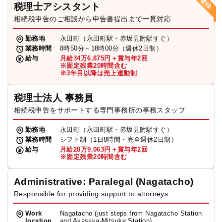
税理士アシスタント
相続税申告のご相談から申告書提出まで一貫対応
勤務地
永田町（永田町駅・赤坂見附駅すぐ）
業務時間
8時50分～18時00分（週休2日制）
給与
月給34万6,875円＋賞与年2回
※固定残業20時間含む
※3年目以降は売上連動制
税理士法人 事務員
相続税申告をサポートする専門事務所の事務スタッフ
勤務地
永田町（永田町駅・赤坂見附駅すぐ）
業務時間
シフト制（1日8時間・完全週休2日制）
給与
月給28万9,063円＋賞与年2回
※固定残業20時間含む
Administrative: Paralegal (Nagatacho)
Responsible for providing support to attorneys.
Work
Nagatacho (just steps from Nagatacho Station
location
and Akasaka-Mitsuke Station)