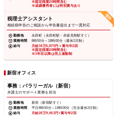
※固定残業20時間含む
法人グループ
※成績優秀者には特別賞与あり
税理士アシスタント
プライバシーポリシー
利用規約
内部通報
お役立ち
相続税申告のご相談から申告書提出まで一貫対応
TikTok受賞
定義集
動画集
勤務地
永田町（永田町駅・赤坂見附駅すぐ）
業務時間
8時50分～18時00分（週休2日制）
給与
月給34万6,875円＋賞与年2回
※固定残業20時間含む
※3年目以降は売上連動制
新宿オフィス
事務：パラリーガル（新宿）
弁護士のサポート業務を担当
勤務地
新宿（新宿駅すぐ）
業務時間
平日8時50分～18時00分（完全週休2日制）
給与
月給28万9,063円+賞与年2回