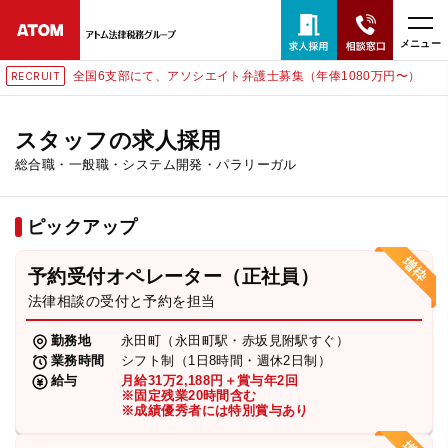
メニュー
全国6支部にて、アソシエイト弁護士募集（年俸1080万円〜）
RECRUIT
24時間365日全国対応
無料相談窓口はこちら
スタッフの求人採用
総合職・一般職・システム開発・パラリーガル
電話・LINE・メールで相談予約受付中
ピックアップ
ホーム
予約受付オペレーター（正社員）
取扱分野
法律相談の受付と予約を担当
勤務地
永田町（永田町駅・赤坂見附駅すぐ）
解決実績
業務時間
シフト制（1日8時間・週休2日制）
給与
月給31万2,188円＋賞与年2回
※固定残業20時間含む
※成績優秀者には特別賞与あり
アクセス