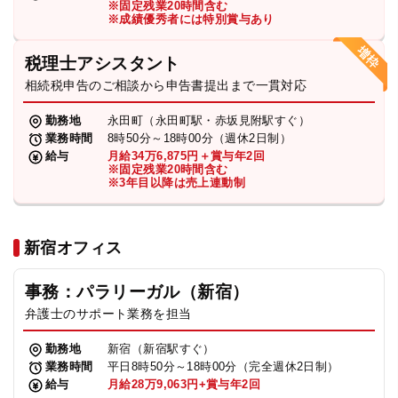
※固定残業20時間含む
法人グループ
※成績優秀者には特別賞与あり
税理士アシスタント
プライバシーポリシー
利用規約
内部通報
お役立ち
相続税申告のご相談から申告書提出まで一貫対応
TikTok受賞
定義集
動画集
勤務地
永田町（永田町駅・赤坂見附駅すぐ）
業務時間
8時50分～18時00分（週休2日制）
給与
月給34万6,875円＋賞与年2回
※固定残業20時間含む
※3年目以降は売上連動制
新宿オフィス
事務：パラリーガル（新宿）
弁護士のサポート業務を担当
勤務地
新宿（新宿駅すぐ）
業務時間
平日8時50分～18時00分（完全週休2日制）
給与
月給28万9,063円+賞与年2回