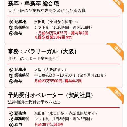
新卒・準新卒 総合職
弁護士・税理士
大学・院の卒業数年内を対象にした総合職
勤務地
永田町（全国から募集中）
業務時間
シフト制（1日8時間・週休2日制）
費用
給与
・月給34万6,875円＋賞与年2回
※固定残業20時間含む
グループ案内
事務：パラリーガル（大阪）
弁護士のサポート業務を担当
求人採用
勤務地
大阪（大阪駅すぐ）
業務時間
平日8時50分～18時00分（完全週休2日制）
お知らせ
給与
月給23万5500円+賞与年2回
予約受付オペレーター（契約社員）
特設サイト
法律相談の受付と予約を担当
勤務地
永田町（永田町駅・赤坂見附駅すぐ）
相談先情報サイト
業務時間
シフト制（1日8時間・週休2日制）
給与
月給38万1,563円