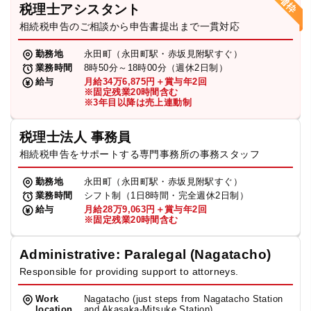
税理士アシスタント
相続税申告のご相談から申告書提出まで一貫対応
勤務地
永田町（永田町駅・赤坂見附駅すぐ）
業務時間
8時50分～18時00分（週休2日制）
給与
月給34万6,875円＋賞与年2回
※固定残業20時間含む
※3年目以降は売上連動制
税理士法人 事務員
相続税申告をサポートする専門事務所の事務スタッフ
勤務地
永田町（永田町駅・赤坂見附駅すぐ）
業務時間
シフト制（1日8時間・完全週休2日制）
給与
月給28万9,063円＋賞与年2回
※固定残業20時間含む
Administrative: Paralegal (Nagatacho)
Responsible for providing support to attorneys.
Work
Nagatacho (just steps from Nagatacho Station
location
and Akasaka-Mitsuke Station)