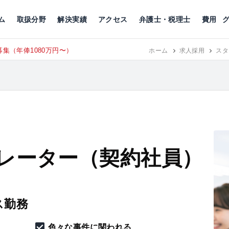
川
相続税
企業理念
丸の内
刑事事件
刑事事件
女性トラブル
代表挨拶
新宿
交通事故
交通事故
北千住
グループ概要
一般民事
相続税
相続税
横浜
出演・監修
離婚
沿革・組織
静岡
ム
取扱分野
解決実績
アクセス
弁護士・税理士
費用
（年俸1080万円〜）
東京にて、相
ホーム
RECRUIT
求人採用
スタ
レーター（契約社員）
ス勤務
色々な事件に関われる