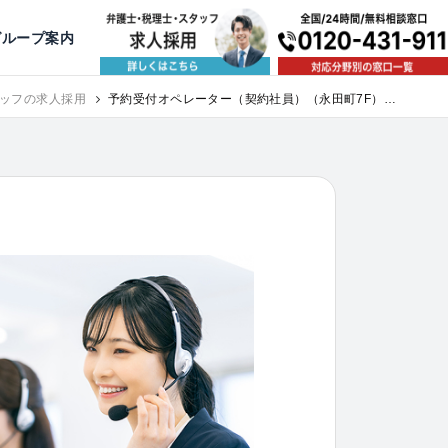
出版・寄稿
名古屋
京都
公益活動
大阪
神戸
福岡
グループ案内
談予約スタッフ募集（月給38万以上）
ッフの求人採用
予約受付オペレーター（契約社員）（永田町7F）｜
求人採用