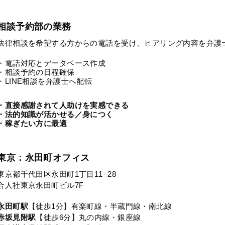
相談予約部の業務
法律相談を希望する方からの電話を受け、ヒアリング内容を弁護
・電話対応とデータベース作成
・相談予約の日程確保
・LINE相談を弁護士へ配転
・直接感謝されて人助けを実感できる
・法的知識が活かせる／身につく
・稼ぎたい方に最適
東京：永田町オフィス
東京都千代田区永田町1丁目11−28
合人社東京永田町ビル7F
永田町駅
【徒歩1分】有楽町線・半蔵門線・南北線
赤坂見附駅
【徒歩6分】丸の内線・銀座線