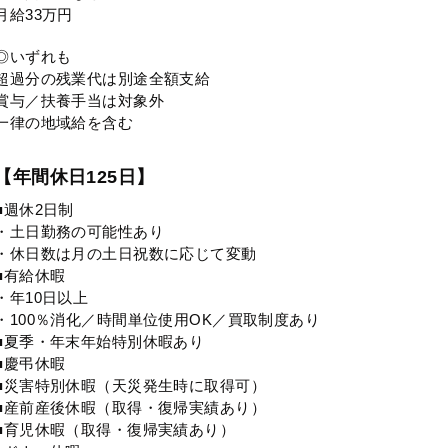
月給33万円
◎いずれも
超過分の残業代は別途全額支給
賞与／扶養手当は対象外
一律の地域給を含む
【年間休日125日】
■週休2日制
・土日勤務の可能性あり
・休日数は月の土日祝数に応じて変動
■有給休暇
・年10日以上
・100％消化／時間単位使用OK／買取制度あり
■夏季・年末年始特別休暇あり
■慶弔休暇
■災害特別休暇（天災発生時に取得可）
■産前産後休暇（取得・復帰実績あり）
■育児休暇（取得・復帰実績あり）