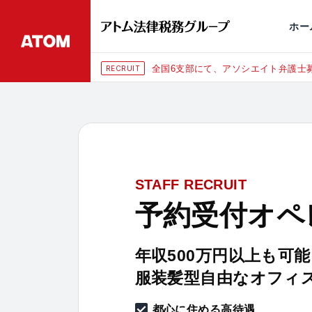
永田町
仙台
埼玉大宮
刑事事件
千葉
交通事故
市
ホー
全国6支部にて、アソシエイト弁護士募集
RECRUIT
STAFF RECRUIT
予約受付オペ
年収500万円以上も可能
服装髪型自由なオフィ
都心に住める高待遇