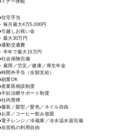
■ドナー休暇
■住宅手当
・毎月最大4万5,000円
■引越しお祝い金
・最大30万円
■通勤交通費
・半年で最大15万円
■社会保険完備
・雇用／労災／健康／厚生年金
■時間外手当（全額支給）
■副業OK
■産業医相談制度
■不妊治療サポート制度
■社内禁煙
■服装／髪型／髪色／ネイル自由
■お茶／コーヒー飲み放題
■電子レンジ／冷蔵庫／冷水温水器完備
■自習机の利用自由