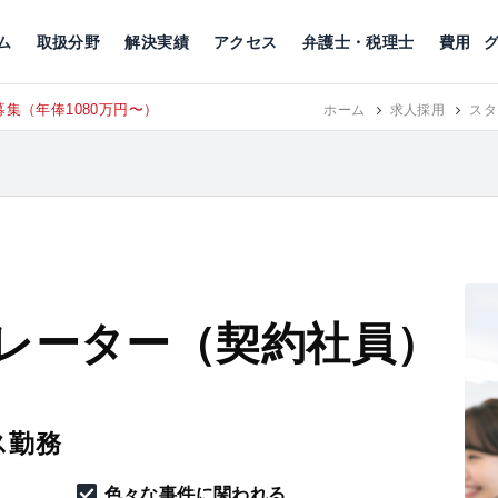
川
相続税
企業理念
丸の内
刑事事件
刑事事件
女性トラブル
代表挨拶
新宿
交通事故
交通事故
北千住
グループ概要
一般民事
相続税
相続税
横浜
出演・監修
離婚
沿革・組織
静岡
ム
取扱分野
解決実績
アクセス
弁護士・税理士
費用
集（年俸1080万円〜）
東京にて、
ホーム
RECRUIT
求人採用
スタ
レーター（契約社員）
ス勤務
色々な事件に関われる