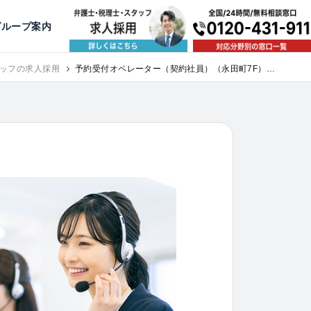
出版・寄稿
名古屋
京都
公益活動
大阪
神戸
福岡
グループ案内
相談予約スタッフ募集（月給38万以上）
ッフの求人採用
予約受付オペレーター（契約社員）（永田町7F）｜
求人採用