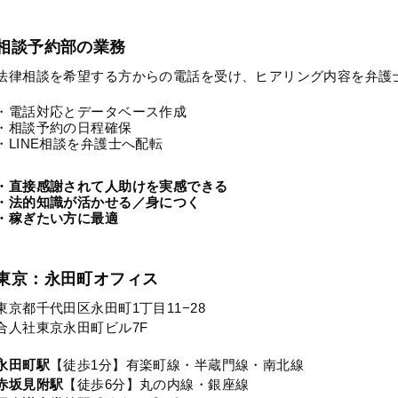
相談予約部の業務
法律相談を希望する方からの電話を受け、ヒアリング内容を弁護
・電話対応とデータベース作成
・相談予約の日程確保
・LINE相談を弁護士へ配転
・直接感謝されて人助けを実感できる
・法的知識が活かせる／身につく
・稼ぎたい方に最適
東京：永田町オフィス
東京都千代田区永田町1丁目11−28
合人社東京永田町ビル7F
永田町駅
【徒歩1分】有楽町線・半蔵門線・南北線
赤坂見附駅
【徒歩6分】丸の内線・銀座線