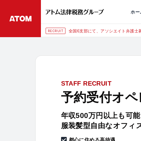
永田町
仙台
埼玉大宮
刑事事件
千葉
交通事故
市
ホー
全国6支部にて、アソシエイト弁護士募
RECRUIT
STAFF RECRUIT
予約受付オペ
年収500万円以上も可能
服装髪型自由なオフィ
都心に住める高待遇