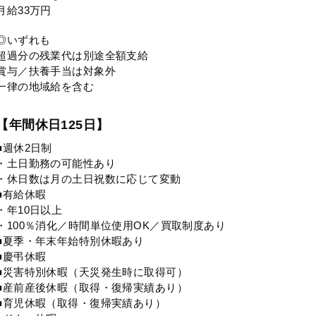
月給33万円
◎いずれも
超過分の残業代は別途全額支給
賞与／扶養手当は対象外
一律の地域給を含む
【年間休日125日】
■週休2日制
・土日勤務の可能性あり
・休日数は月の土日祝数に応じて変動
■有給休暇
・年10日以上
・100％消化／時間単位使用OK／買取制度あり
■夏季・年末年始特別休暇あり
■慶弔休暇
■災害特別休暇（天災発生時に取得可）
■産前産後休暇（取得・復帰実績あり）
■育児休暇（取得・復帰実績あり）