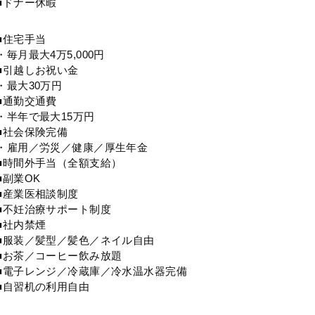
■ドナー休暇
■住宅手当
・毎月最大4万5,000円
■引越しお祝い金
・最大30万円
■通勤交通費
・半年で最大15万円
■社会保険完備
・雇用／労災／健康／厚生年金
■時間外手当（全額支給）
■副業OK
■産業医相談制度
■不妊治療サポート制度
■社内禁煙
■服装／髪型／髪色／ネイル自由
■お茶／コーヒー飲み放題
■電子レンジ／冷蔵庫／冷水温水器完備
■自習机の利用自由