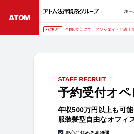
永田町
仙台
埼玉大宮
刑事事件
千葉
交通事故
市
ホー
全国6支部にて、アソシエイト弁護士募
RECRUIT
STAFF RECRUIT
予約受付オペ
年収500万円以上も可能
服装髪型自由なオフィ
都心に住める高待遇