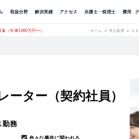
川
相続税
企業理念
丸の内
刑事事件
刑事事件
女性トラブル
代表挨拶
新宿
交通事故
交通事故
北千住
グループ概要
一般民事
相続税
相続税
横浜
出演・監修
離婚
沿革・組織
静岡
ム
取扱分野
解決実績
アクセス
弁護士・税理士
費用
集（年俸1080万円〜）
東京にて、
ホーム
RECRUIT
求人採用
スタ
レーター（契約社員）
ス勤務
色々な事件に関われる