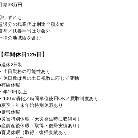
月給33万円
◎いずれも
超過分の残業代は別途全額支給
賞与／扶養手当は対象外
一律の地域給を含む
【年間休日125日】
■週休2日制
・土日勤務の可能性あり
・休日数は月の土日祝数に応じて変動
■有給休暇
・年10日以上
・100％消化／時間単位使用OK／買取制度あり
■夏季・年末年始特別休暇あり
■慶弔休暇
■災害特別休暇（天災発生時に取得可）
■産前産後休暇（取得・復帰実績あり）
■育児休暇（取得・復帰実績あり）