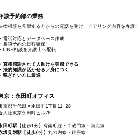
相談予約部の業務
法律相談を希望する方からの電話を受け、ヒアリング内容を弁護
・電話対応とデータベース作成
・相談予約の日程確保
・LINE相談を弁護士へ配転
・直接感謝されて人助けを実感できる
・法的知識が活かせる／身につく
・稼ぎたい方に最適
東京：永田町オフィス
東京都千代田区永田町1丁目11−28
合人社東京永田町ビル7F
永田町駅
【徒歩1分】有楽町線・半蔵門線・南北線
赤坂見附駅
【徒歩6分】丸の内線・銀座線