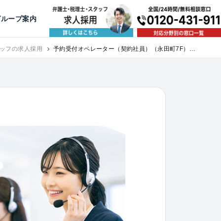
出版・寄稿
名古屋
京都
公益活動
大阪
神戸
福岡
グループ案内
相談予約スタッフ募集（月給38万以上）
ッフの求人採用
予約受付オペレーター（契約社員）（永田町7F）｜
求人採用