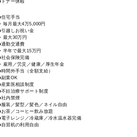
■ドナー休暇
■住宅手当
・毎月最大4万5,000円
■引越しお祝い金
・最大30万円
■通勤交通費
・半年で最大15万円
■社会保険完備
・雇用／労災／健康／厚生年金
■時間外手当（全額支給）
■副業OK
■産業医相談制度
■不妊治療サポート制度
■社内禁煙
■服装／髪型／髪色／ネイル自由
■お茶／コーヒー飲み放題
■電子レンジ／冷蔵庫／冷水温水器完備
■自習机の利用自由