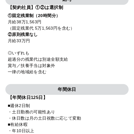
【契約社員】①②は選択制
①固定残業制（20時間分）
月給38万1,563円
（固定残業代 5万1,563円を含む）
②原則残業なし
月給33万円
◎いずれも
超過分の残業代は別途全額支給
賞与／扶養手当は対象外
一律の地域給を含む
年間休日
【年間休日125日】
■週休2日制
・土日勤務の可能性あり
・休日数は月の土日祝数に応じて変動
■有給休暇
・年10日以上