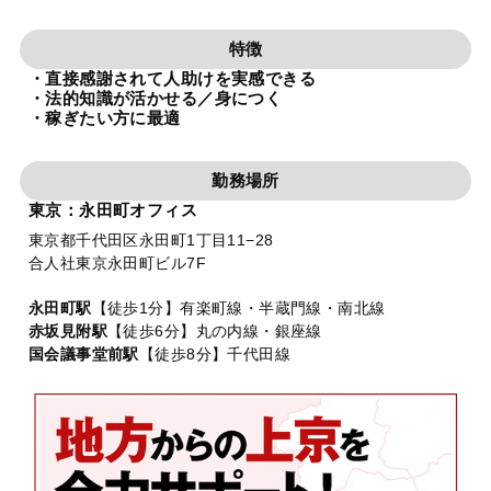
法人グループ
特徴
・直接感謝されて人助けを実感できる
プライバシーポリシー
利用規約
内部通報
お役立ち
・法的知識が活かせる／身につく
・稼ぎたい方に最適
TikTok受賞
定義集
動画集
勤務場所
東京：永田町オフィス
東京都千代田区永田町1丁目11−28
合人社東京永田町ビル7F
永田町駅
【徒歩1分】有楽町線・半蔵門線・南北線
赤坂見附駅
【徒歩6分】丸の内線・銀座線
国会議事堂前駅
【徒歩8分】千代田線