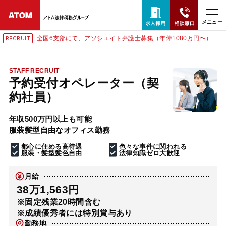
メニュー
全国6支部にて、アソシエイト弁護士募集（年俸1080万円〜）
RECRUIT
24時間365日全国対応
無料相談窓口はこちら
STAFF RECRUIT
予約受付オペレーター（契
電話・LINE・メールで相談予約受付中
約社員）
年収500万円以上も可能
ホーム
服装髪型自由なオフィス勤務
都心に住める高待遇
色々な事件に関われる
取扱分野
服装・髪型髪色自由
法律知識ゼロ大歓迎
月給
解決実績
38万1,563円
※固定残業20時間含む
※成績優秀者には特別賞与あり
アクセス
勤務地