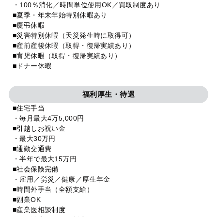
・100％消化／時間単位使用OK／買取制度あり
■夏季・年末年始特別休暇あり
■慶弔休暇
■災害特別休暇（天災発生時に取得可）
■産前産後休暇（取得・復帰実績あり）
■育児休暇（取得・復帰実績あり）
■ドナー休暇
福利厚生・待遇
■住宅手当
・毎月最大4万5,000円
■引越しお祝い金
・最大30万円
■通勤交通費
・半年で最大15万円
■社会保険完備
・雇用／労災／健康／厚生年金
■時間外手当（全額支給）
■副業OK
■産業医相談制度