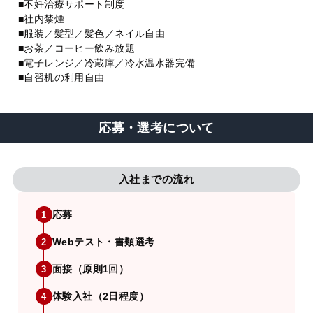
■不妊治療サポート制度
■社内禁煙
■服装／髪型／髪色／ネイル自由
■お茶／コーヒー飲み放題
■電子レンジ／冷蔵庫／冷水温水器完備
■自習机の利用自由
応募・選考について
入社までの流れ
応募
1
Webテスト・書類選考
2
面接（原則1回）
3
体験入社（2日程度）
4