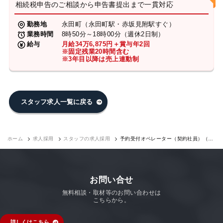
相続税申告のご相談から申告書提出まで一貫対応
勤務地
永田町（永田町駅・赤坂見附駅すぐ）
業務時間
8時50分～18時00分（週休2日制）
給与
月給34万6,875円＋賞与年2回
※固定残業20時間含む
※3年目以降は売上連動制
スタッフ求人一覧に戻る
ホーム
求人採用
スタッフの求人採用
予約受付オペレーター（契約社員）（永
田町7F）｜求人採用
お問い合せ
無料相談・取材等のお問い合わせは
こちらから。
詳しくはこちら