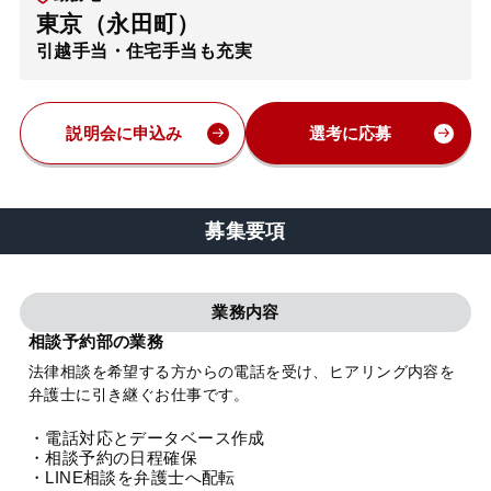
東京（永田町）
弁護士・税理士
引越手当・住宅手当も充実
費用
説明会に申込み
選考に応募
グループ案内
募集要項
求人採用
業務内容
お知らせ
相談予約部の業務
法律相談を希望する方からの電話を受け、ヒアリング内容を
特設サイト
弁護士に引き継ぐお仕事です。
・電話対応とデータベース作成
相談先情報サイト
・相談予約の日程確保
・LINE相談を弁護士へ配転