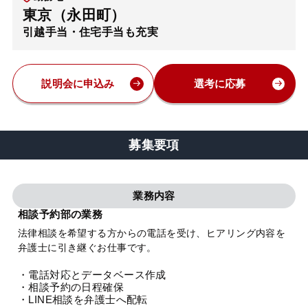
東京（永田町）
弁護士・税理士
引越手当・住宅手当も充実
費用
説明会に申込み
選考に応募
グループ案内
募集要項
求人採用
業務内容
お知らせ
相談予約部の業務
法律相談を希望する方からの電話を受け、ヒアリング内容を
特設サイト
弁護士に引き継ぐお仕事です。
・電話対応とデータベース作成
相談先情報サイト
・相談予約の日程確保
・LINE相談を弁護士へ配転