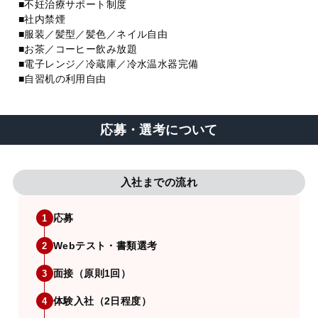
■不妊治療サポート制度
■社内禁煙
■服装／髪型／髪色／ネイル自由
■お茶／コーヒー飲み放題
■電子レンジ／冷蔵庫／冷水温水器完備
■自習机の利用自由
応募・選考について
入社までの流れ
応募
1
Webテスト・書類選考
2
面接（原則1回）
3
体験入社（2日程度）
4