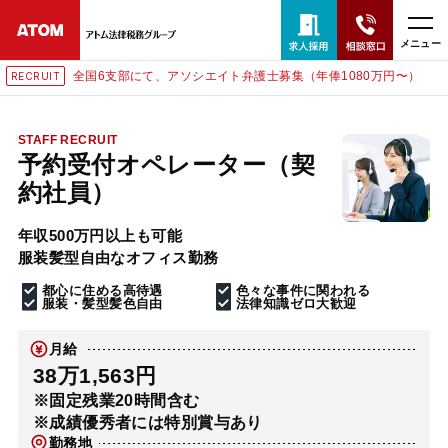
メニュー
全国6支部にて、アソシエイト弁護士募集（年俸1080万円〜）
RECRUIT
24時間365日全国対応
無料相談窓口はこちら
STAFF RECRUIT
予約受付オペレーター（契
電話・LINE・メールで相談予約受付中
約社員）
年収500万円以上も可能
ホーム
服装髪型自由なオフィス勤務
都心に住める高待遇
色々な事件に関われる
取扱分野
服装・髪型髪色自由
法律知識ゼロ大歓迎
月給
解決実績
38万1,563円
※固定残業20時間含む
※成績優秀者には特別賞与あり
アクセス
勤務地