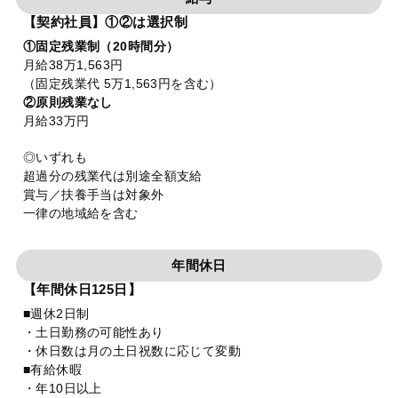
【契約社員】①②は選択制
①固定残業制（20時間分）
月給38万1,563円
（固定残業代 5万1,563円を含む）
②原則残業なし
月給33万円
◎いずれも
超過分の残業代は別途全額支給
賞与／扶養手当は対象外
一律の地域給を含む
年間休日
【年間休日125日】
■週休2日制
・土日勤務の可能性あり
・休日数は月の土日祝数に応じて変動
■有給休暇
・年10日以上