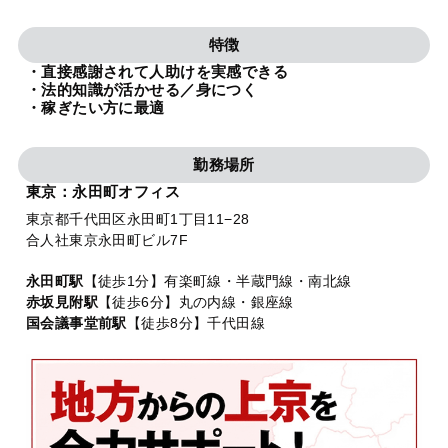
法人グループ
特徴
・直接感謝されて人助けを実感できる
プライバシーポリシー
利用規約
内部通報
お役立ち
・法的知識が活かせる／身につく
・稼ぎたい方に最適
TikTok受賞
定義集
動画集
勤務場所
東京：永田町オフィス
東京都千代田区永田町1丁目11−28
合人社東京永田町ビル7F
永田町駅
【徒歩1分】有楽町線・半蔵門線・南北線
赤坂見附駅
【徒歩6分】丸の内線・銀座線
国会議事堂前駅
【徒歩8分】千代田線