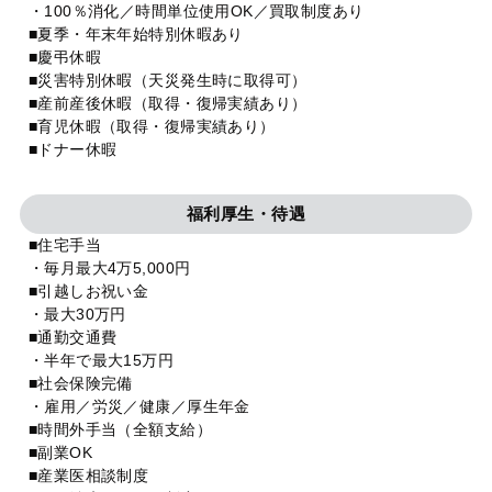
・100％消化／時間単位使用OK／買取制度あり
■夏季・年末年始特別休暇あり
■慶弔休暇
■災害特別休暇（天災発生時に取得可）
■産前産後休暇（取得・復帰実績あり）
■育児休暇（取得・復帰実績あり）
■ドナー休暇
福利厚生・待遇
■住宅手当
・毎月最大4万5,000円
■引越しお祝い金
・最大30万円
■通勤交通費
・半年で最大15万円
■社会保険完備
・雇用／労災／健康／厚生年金
■時間外手当（全額支給）
■副業OK
■産業医相談制度