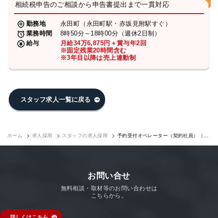
相続税申告のご相談から申告書提出まで一貫対応
勤務地
永田町（永田町駅・赤坂見附駅すぐ）
業務時間
8時50分～18時00分（週休2日制）
給与
月給34万6,875円＋賞与年2回
※固定残業20時間含む
※3年目以降は売上連動制
スタッフ求人一覧に戻る
ホーム
求人採用
スタッフの求人採用
予約受付オペレーター（契約社員）（永
田町7F）｜求人採用
お問い合せ
無料相談・取材等のお問い合わせは
こちらから。
詳しくはこちら