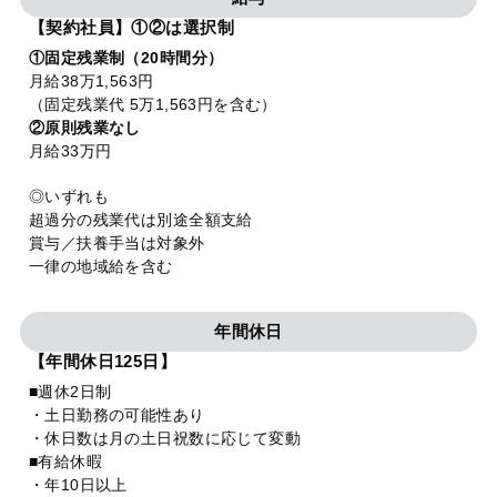
【契約社員】①②は選択制
①固定残業制（20時間分）
月給38万1,563円
（固定残業代 5万1,563円を含む）
②原則残業なし
月給33万円
◎いずれも
超過分の残業代は別途全額支給
賞与／扶養手当は対象外
一律の地域給を含む
年間休日
【年間休日125日】
■週休2日制
・土日勤務の可能性あり
・休日数は月の土日祝数に応じて変動
■有給休暇
・年10日以上