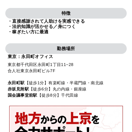
法人グループ
特徴
・直接感謝されて人助けを実感できる
プライバシーポリシー
利用規約
内部通報
お役立ち
・法的知識が活かせる／身につく
・稼ぎたい方に最適
TikTok受賞
定義集
動画集
勤務場所
東京：永田町オフィス
東京都千代田区永田町1丁目11−28
合人社東京永田町ビル7F
永田町駅
【徒歩1分】有楽町線・半蔵門線・南北線
赤坂見附駅
【徒歩6分】丸の内線・銀座線
国会議事堂前駅
【徒歩8分】千代田線