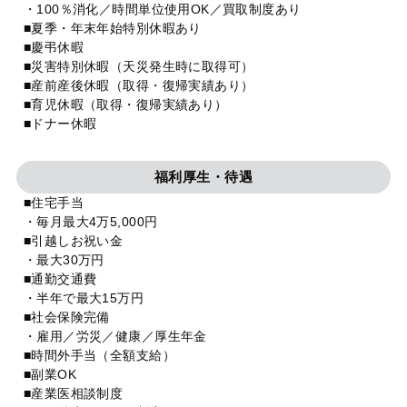
・100％消化／時間単位使用OK／買取制度あり
■夏季・年末年始特別休暇あり
■慶弔休暇
■災害特別休暇（天災発生時に取得可）
■産前産後休暇（取得・復帰実績あり）
■育児休暇（取得・復帰実績あり）
■ドナー休暇
福利厚生・待遇
■住宅手当
・毎月最大4万5,000円
■引越しお祝い金
・最大30万円
■通勤交通費
・半年で最大15万円
■社会保険完備
・雇用／労災／健康／厚生年金
■時間外手当（全額支給）
■副業OK
■産業医相談制度