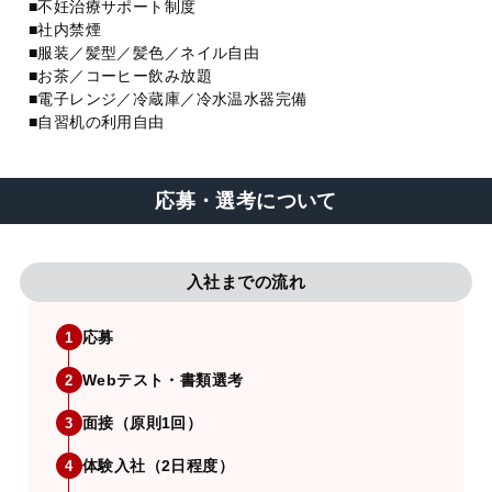
■不妊治療サポート制度
■社内禁煙
■服装／髪型／髪色／ネイル自由
■お茶／コーヒー飲み放題
■電子レンジ／冷蔵庫／冷水温水器完備
■自習机の利用自由
応募・選考について
入社までの流れ
応募
1
Webテスト・書類選考
2
面接（原則1回）
3
体験入社（2日程度）
4