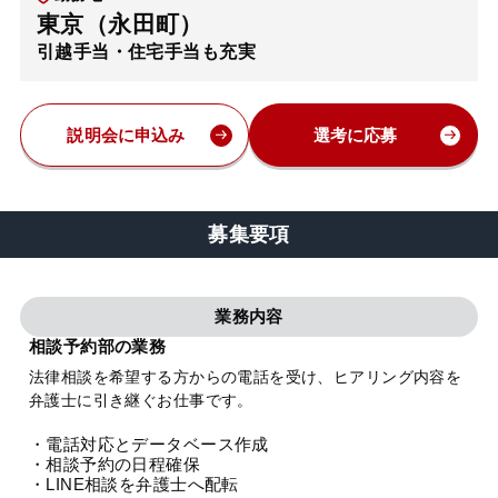
東京（永田町）
弁護士・税理士
引越手当・住宅手当も充実
費用
説明会に申込み
選考に応募
グループ案内
募集要項
求人採用
業務内容
お知らせ
相談予約部の業務
法律相談を希望する方からの電話を受け、ヒアリング内容を
特設サイト
弁護士に引き継ぐお仕事です。
・電話対応とデータベース作成
相談先情報サイト
・相談予約の日程確保
・LINE相談を弁護士へ配転