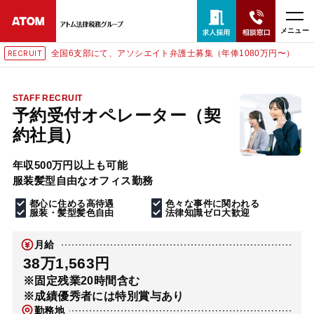
メニュー
全国6支部にて、アソシエイト弁護士募集（年俸1080万円〜）
RECRUIT
24時間365日全国対応
無料相談窓口はこちら
STAFF RECRUIT
予約受付オペレーター（契
電話・LINE・メールで相談予約受付中
約社員）
年収500万円以上も可能
ホーム
服装髪型自由なオフィス勤務
都心に住める高待遇
色々な事件に関われる
取扱分野
服装・髪型髪色自由
法律知識ゼロ大歓迎
月給
解決実績
38万1,563円
※固定残業20時間含む
※成績優秀者には特別賞与あり
アクセス
勤務地