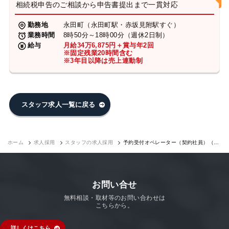
相続税申告のご相談から申告書提出まで一貫対応
勤務地
永田町（永田町駅・赤坂見附駅すぐ）
業務時間
8時50分～18時00分（週休2日制）
給与
月給34万6,875円＋賞与年2回
※固定残業20時間含む
※3年目以降は売上連動制
スタッフ求人一覧に戻る
ホーム
求人採用
スタッフの求人採用
予約受付オペレーター（契約社員）（永
田町7F）｜求人採用
お問い合せ
無料相談・取材等のお問い合わせは
こちらから。
詳しくはこちら