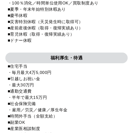
・100％消化／時間単位使用OK／買取制度あり
■夏季・年末年始特別休暇あり
■慶弔休暇
■災害特別休暇（天災発生時に取得可）
■産前産後休暇（取得・復帰実績あり）
■育児休暇（取得・復帰実績あり）
■ドナー休暇
福利厚生・待遇
■住宅手当
・毎月最大4万5,000円
■引越しお祝い金
・最大30万円
■通勤交通費
・半年で最大15万円
■社会保険完備
・雇用／労災／健康／厚生年金
■時間外手当（全額支給）
■副業OK
■産業医相談制度