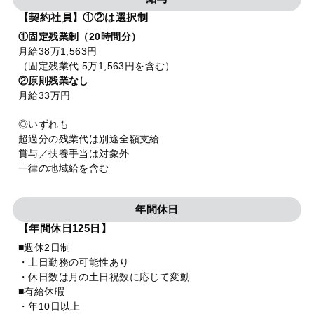
【契約社員】①②は選択制
①固定残業制（20時間分）
月給38万1,563円
（固定残業代 5万1,563円を含む）
②原則残業なし
月給33万円
◎いずれも
超過分の残業代は別途全額支給
賞与／扶養手当は対象外
一律の地域給を含む
年間休日
【年間休日125日】
■週休2日制
・土日勤務の可能性あり
・休日数は月の土日祝数に応じて変動
■有給休暇
・年10日以上