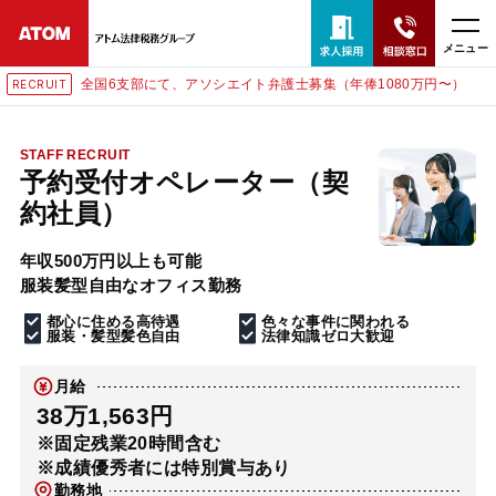
メニュー
全国6支部にて、アソシエイト弁護士募集（年俸1080万円〜）
RECRUIT
24時間365日全国対応
無料相談窓口はこちら
STAFF RECRUIT
予約受付オペレーター（契
電話・LINE・メールで相談予約受付中
約社員）
年収500万円以上も可能
ホーム
服装髪型自由なオフィス勤務
都心に住める高待遇
色々な事件に関われる
取扱分野
服装・髪型髪色自由
法律知識ゼロ大歓迎
月給
解決実績
38万1,563円
※固定残業20時間含む
※成績優秀者には特別賞与あり
アクセス
勤務地