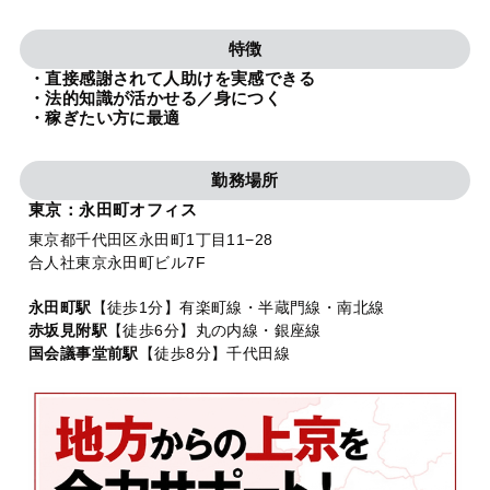
法人グループ
特徴
・直接感謝されて人助けを実感できる
プライバシーポリシー
利用規約
内部通報
お役立ち
・法的知識が活かせる／身につく
・稼ぎたい方に最適
TikTok受賞
定義集
動画集
勤務場所
東京：永田町オフィス
東京都千代田区永田町1丁目11−28
合人社東京永田町ビル7F
永田町駅
【徒歩1分】有楽町線・半蔵門線・南北線
赤坂見附駅
【徒歩6分】丸の内線・銀座線
国会議事堂前駅
【徒歩8分】千代田線