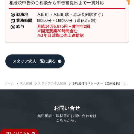
相続税申告のご相談から申告書提出まで一貫対応
勤務地
永田町（永田町駅・赤坂見附駅すぐ）
業務時間
8時50分～18時00分（週休2日制）
給与
月給34万6,875円＋賞与年2回
※固定残業20時間含む
※3年目以降は売上連動制
スタッフ求人一覧に戻る
ホーム
求人採用
スタッフの求人採用
予約受付オペレーター（契約社員）（永
田町7F）｜求人採用
お問い合せ
無料相談・取材等のお問い合わせは
こちらから。
詳しくはこちら