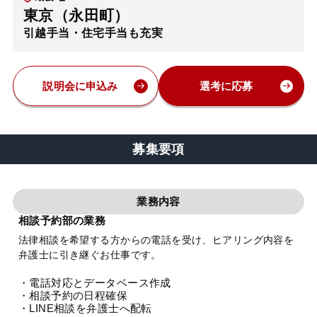
東京（永田町）
弁護士・税理士
引越手当・住宅手当も充実
費用
説明会に申込み
選考に応募
グループ案内
募集要項
求人採用
業務内容
お知らせ
相談予約部の業務
法律相談を希望する方からの電話を受け、ヒアリング内容を
特設サイト
弁護士に引き継ぐお仕事です。
・電話対応とデータベース作成
相談先情報サイト
・相談予約の日程確保
・LINE相談を弁護士へ配転