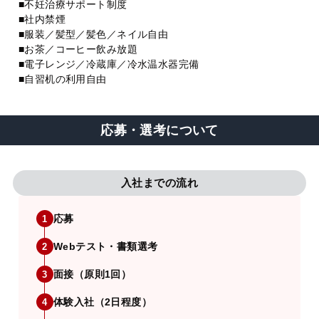
■不妊治療サポート制度
■社内禁煙
■服装／髪型／髪色／ネイル自由
■お茶／コーヒー飲み放題
■電子レンジ／冷蔵庫／冷水温水器完備
■自習机の利用自由
応募・選考について
入社までの流れ
応募
1
Webテスト・書類選考
2
面接（原則1回）
3
体験入社（2日程度）
4