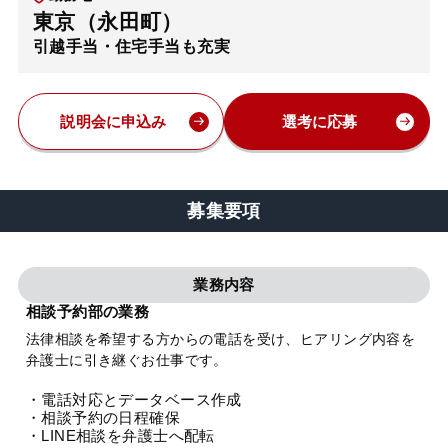
東京（永田町）
弁護士・税理士
引越手当・住宅手当も充実
費用
説明会に申込み
選考に応募
グループ案内
募集要項
求人採用
業務内容
お知らせ
相談予約部の業務
法律相談を希望する方からの電話を受け、ヒアリング内容を
特設サイト
弁護士に引き継ぐお仕事です。
・電話対応とデータベース作成
相談先情報サイト
・相談予約の日程確保
・LINE相談を弁護士へ配転