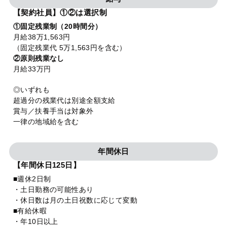
【契約社員】①②は選択制
①固定残業制（20時間分）
月給38万1,563円
（固定残業代 5万1,563円を含む）
②原則残業なし
月給33万円
◎いずれも
超過分の残業代は別途全額支給
賞与／扶養手当は対象外
一律の地域給を含む
年間休日
【年間休日125日】
■週休2日制
・土日勤務の可能性あり
・休日数は月の土日祝数に応じて変動
■有給休暇
・年10日以上