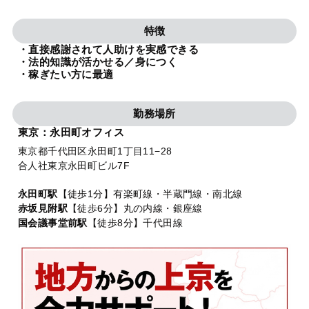
法人グループ
特徴
・直接感謝されて人助けを実感できる
プライバシーポリシー
利用規約
内部通報
お役立ち
・法的知識が活かせる／身につく
・稼ぎたい方に最適
TikTok受賞
定義集
動画集
勤務場所
東京：永田町オフィス
東京都千代田区永田町1丁目11−28
合人社東京永田町ビル7F
永田町駅
【徒歩1分】有楽町線・半蔵門線・南北線
赤坂見附駅
【徒歩6分】丸の内線・銀座線
国会議事堂前駅
【徒歩8分】千代田線