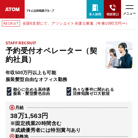
メニュー
全国6支部にて、アソシエイト弁護士募集（年俸1080万円〜）
RECRUIT
24時間365日全国対応
無料相談窓口はこちら
STAFF RECRUIT
予約受付オペレーター（契
電話・LINE・メールで相談予約受付中
約社員）
年収500万円以上も可能
ホーム
服装髪型自由なオフィス勤務
都心に住める高待遇
色々な事件に関われる
取扱分野
服装・髪型髪色自由
法律知識ゼロ大歓迎
月給
解決実績
38万1,563円
※固定残業20時間含む
※成績優秀者には特別賞与あり
アクセス
勤務地