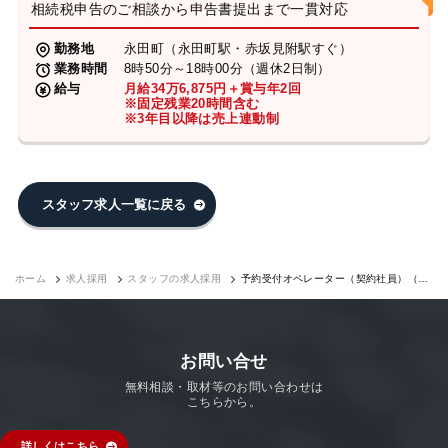
相続税申告のご相談から申告書提出まで一貫対応
勤務地
永田町（永田町駅・赤坂見附駅すぐ）
業務時間
8時50分～18時00分（週休2日制）
給与
月給34万6,875円＋賞与年2回
※固定残業20時間含む
※3年目以降は売上連動制
スタッフ求人一覧に戻る
ホーム
求人採用
スタッフの求人採用
予約受付オペレーター（契約社員）（永
田町7F）｜求人採用
お問い合せ
無料相談・取材等のお問い合わせは
こちらから。
詳しくはこちら