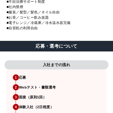
■不妊治療サポート制度
■社内禁煙
■服装／髪型／髪色／ネイル自由
■お茶／コーヒー飲み放題
■電子レンジ／冷蔵庫／冷水温水器完備
■自習机の利用自由
応募・選考について
入社までの流れ
応募
1
Webテスト・書類選考
2
面接（原則1回）
3
体験入社（2日程度）
4