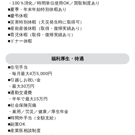
・100％消化／時間単位使用OK／買取制度あり
■夏季・年末年始特別休暇あり
■慶弔休暇
■災害特別休暇（天災発生時に取得可）
■産前産後休暇（取得・復帰実績あり）
■育児休暇（取得・復帰実績あり）
■ドナー休暇
福利厚生・待遇
■住宅手当
・毎月最大4万5,000円
■引越しお祝い金
・最大30万円
■通勤交通費
・半年で最大15万円
■社会保険完備
・雇用／労災／健康／厚生年金
■時間外手当（全額支給）
■副業OK
■産業医相談制度