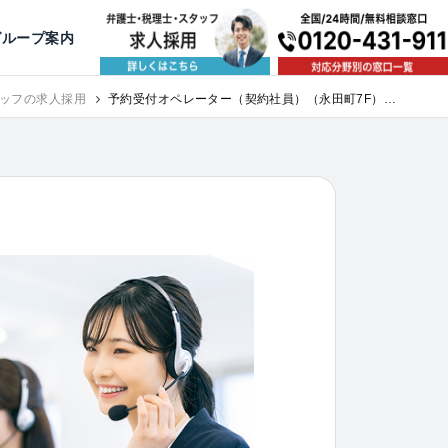
出版・寄稿
名古屋
京都
公益活動
大阪
神戸
福岡
グループ案内
相談予約スタッフ募集（月給38万以上）
ッフの求人採用
予約受付オペレーター（契約社員）（永田町7F）｜
求人採用