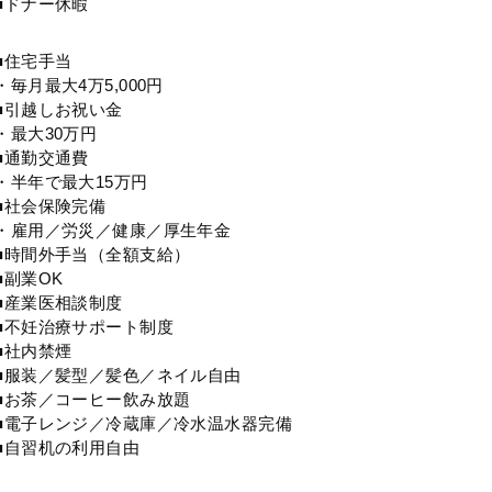
■ドナー休暇
■住宅手当
・毎月最大4万5,000円
■引越しお祝い金
・最大30万円
■通勤交通費
・半年で最大15万円
■社会保険完備
・雇用／労災／健康／厚生年金
■時間外手当（全額支給）
■副業OK
■産業医相談制度
■不妊治療サポート制度
■社内禁煙
■服装／髪型／髪色／ネイル自由
■お茶／コーヒー飲み放題
■電子レンジ／冷蔵庫／冷水温水器完備
■自習机の利用自由