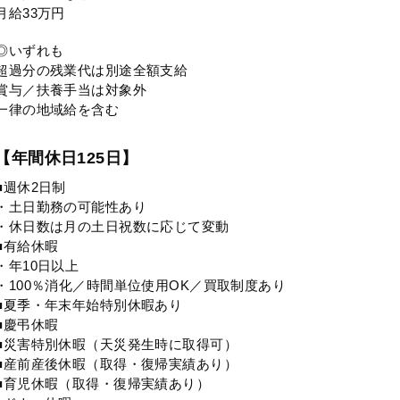
月給33万円
◎いずれも
超過分の残業代は別途全額支給
賞与／扶養手当は対象外
一律の地域給を含む
【年間休日125日】
■週休2日制
・土日勤務の可能性あり
・休日数は月の土日祝数に応じて変動
■有給休暇
・年10日以上
・100％消化／時間単位使用OK／買取制度あり
■夏季・年末年始特別休暇あり
■慶弔休暇
■災害特別休暇（天災発生時に取得可）
■産前産後休暇（取得・復帰実績あり）
■育児休暇（取得・復帰実績あり）