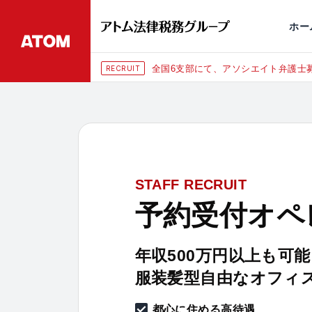
永田町
仙台
埼玉大宮
刑事事件
千葉
交通事故
市
ホー
全国6支部にて、アソシエイト弁護士募
RECRUIT
STAFF RECRUIT
予約受付オペ
年収500万円以上も可能
服装髪型自由なオフィ
都心に住める高待遇