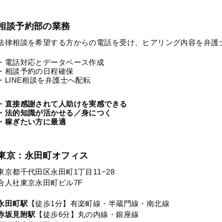
相談予約部の業務
法律相談を希望する方からの電話を受け、ヒアリング内容を弁護
・電話対応とデータベース作成
・相談予約の日程確保
・LINE相談を弁護士へ配転
・直接感謝されて人助けを実感できる
・法的知識が活かせる／身につく
・稼ぎたい方に最適
東京：永田町オフィス
東京都千代田区永田町1丁目11−28
合人社東京永田町ビル7F
永田町駅
【徒歩1分】有楽町線・半蔵門線・南北線
赤坂見附駅
【徒歩6分】丸の内線・銀座線