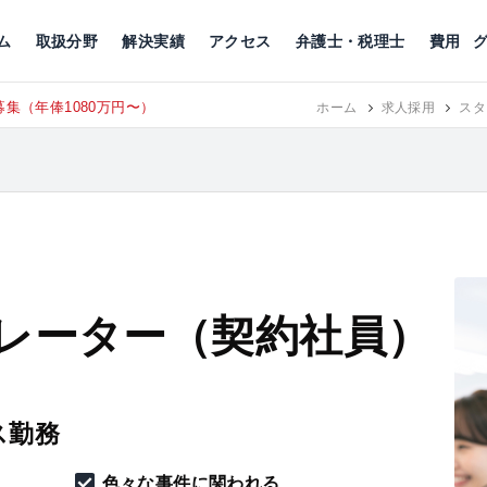
川
相続税
企業理念
丸の内
刑事事件
刑事事件
女性トラブル
代表挨拶
新宿
交通事故
交通事故
北千住
グループ概要
一般民事
相続税
相続税
横浜
出演・監修
離婚
沿革・組織
静岡
ム
取扱分野
解決実績
アクセス
弁護士・税理士
費用
集（年俸1080万円〜）
東京にて、
ホーム
RECRUIT
求人採用
スタ
レーター（契約社員）
ス勤務
色々な事件に関われる