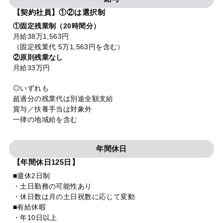
【契約社員】①②は選択制
①固定残業制（20時間分）
月給38万1,563円
（固定残業代 5万1,563円を含む）
②原則残業なし
月給33万円
◎いずれも
超過分の残業代は別途全額支給
賞与／扶養手当は対象外
一律の地域給を含む
年間休日
【年間休日125日】
■週休2日制
・土日勤務の可能性あり
・休日数は月の土日祝数に応じて変動
■有給休暇
・年10日以上