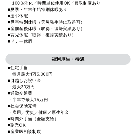
・100％消化／時間単位使用OK／買取制度あり
■夏季・年末年始特別休暇あり
■慶弔休暇
■災害特別休暇（天災発生時に取得可）
■産前産後休暇（取得・復帰実績あり）
■育児休暇（取得・復帰実績あり）
■ドナー休暇
福利厚生・待遇
■住宅手当
・毎月最大4万5,000円
■引越しお祝い金
・最大30万円
■通勤交通費
・半年で最大15万円
■社会保険完備
・雇用／労災／健康／厚生年金
■時間外手当（全額支給）
■副業OK
■産業医相談制度