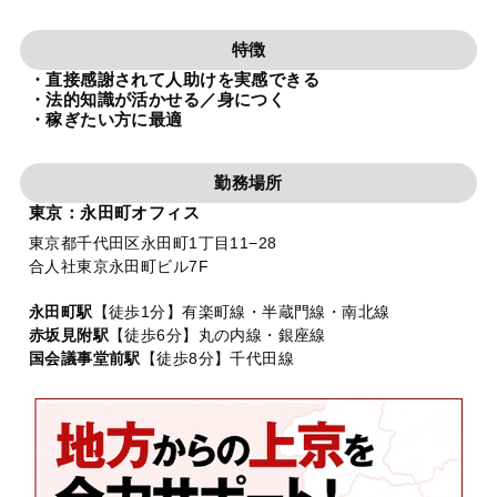
法人グループ
特徴
・直接感謝されて人助けを実感できる
プライバシーポリシー
利用規約
内部通報
お役立ち
・法的知識が活かせる／身につく
・稼ぎたい方に最適
TikTok受賞
定義集
動画集
勤務場所
東京：永田町オフィス
東京都千代田区永田町1丁目11−28
合人社東京永田町ビル7F
永田町駅
【徒歩1分】有楽町線・半蔵門線・南北線
赤坂見附駅
【徒歩6分】丸の内線・銀座線
国会議事堂前駅
【徒歩8分】千代田線