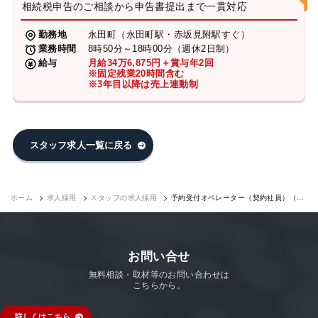
相続税申告のご相談から申告書提出まで一貫対応
勤務地
永田町（永田町駅・赤坂見附駅すぐ）
業務時間
8時50分～18時00分（週休2日制）
給与
月給34万6,875円＋賞与年2回
※固定残業20時間含む
※3年目以降は売上連動制
スタッフ求人一覧に戻る
ホーム
求人採用
スタッフの求人採用
予約受付オペレーター（契約社員）（永
田町7F）｜求人採用
お問い合せ
無料相談・取材等のお問い合わせは
こちらから。
詳しくはこちら