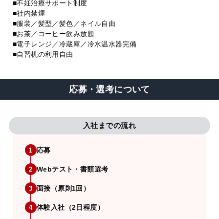
■不妊治療サポート制度
■社内禁煙
■服装／髪型／髪色／ネイル自由
■お茶／コーヒー飲み放題
■電子レンジ／冷蔵庫／冷水温水器完備
■自習机の利用自由
応募・選考について
入社までの流れ
応募
1
Webテスト・書類選考
2
面接（原則1回）
3
体験入社（2日程度）
4