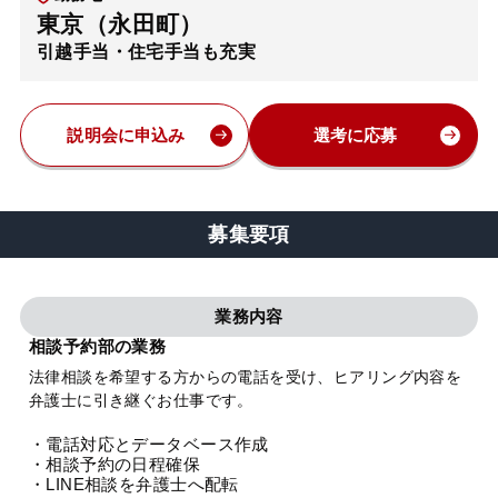
東京（永田町）
弁護士・税理士
引越手当・住宅手当も充実
費用
説明会に申込み
選考に応募
グループ案内
募集要項
求人採用
業務内容
お知らせ
相談予約部の業務
法律相談を希望する方からの電話を受け、ヒアリング内容を
特設サイト
弁護士に引き継ぐお仕事です。
・電話対応とデータベース作成
相談先情報サイト
・相談予約の日程確保
・LINE相談を弁護士へ配転