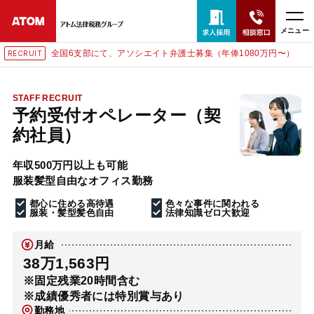
メニュー
全国6支部にて、アソシエイト弁護士募集（年俸1080万円〜）
RECRUIT
24時間365日全国対応
無料相談窓口はこちら
STAFF RECRUIT
予約受付オペレーター（契
電話・LINE・メールで相談予約受付中
約社員）
年収500万円以上も可能
ホーム
服装髪型自由なオフィス勤務
都心に住める高待遇
色々な事件に関われる
取扱分野
服装・髪型髪色自由
法律知識ゼロ大歓迎
月給
解決実績
38万1,563円
※固定残業20時間含む
※成績優秀者には特別賞与あり
アクセス
勤務地