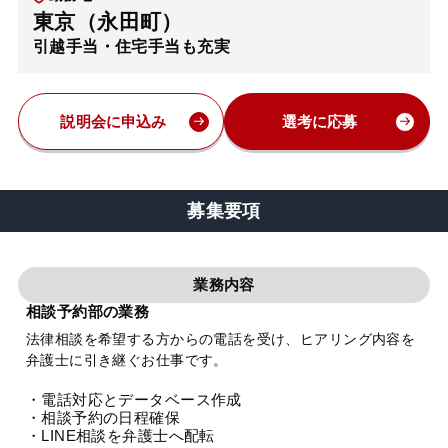
東京（永田町）
弁護士・税理士
引越手当・住宅手当も充実
費用
説明会に申込み
選考に応募
グループ案内
募集要項
求人採用
業務内容
お知らせ
相談予約部の業務
法律相談を希望する方からの電話を受け、ヒアリング内容を
特設サイト
弁護士に引き継ぐお仕事です。
・電話対応とデータベース作成
相談先情報サイト
・相談予約の日程確保
・LINE相談を弁護士へ配転