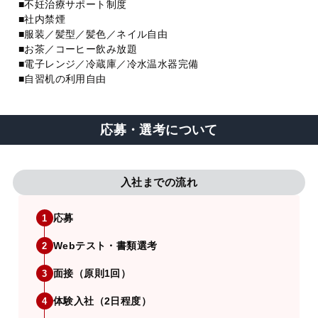
■不妊治療サポート制度
■社内禁煙
■服装／髪型／髪色／ネイル自由
■お茶／コーヒー飲み放題
■電子レンジ／冷蔵庫／冷水温水器完備
■自習机の利用自由
応募・選考について
入社までの流れ
応募
1
Webテスト・書類選考
2
面接（原則1回）
3
体験入社（2日程度）
4