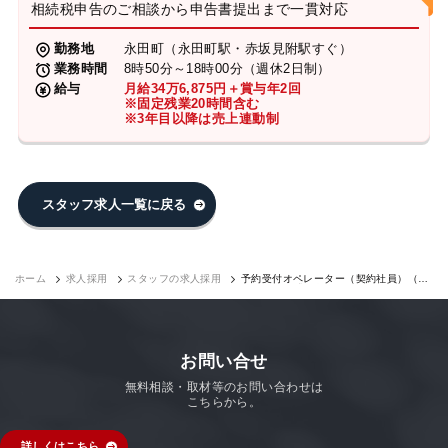
相続税申告のご相談から申告書提出まで一貫対応
勤務地
永田町（永田町駅・赤坂見附駅すぐ）
業務時間
8時50分～18時00分（週休2日制）
給与
月給34万6,875円＋賞与年2回
※固定残業20時間含む
※3年目以降は売上連動制
スタッフ求人一覧に戻る
ホーム
求人採用
スタッフの求人採用
予約受付オペレーター（契約社員）（永
田町7F）｜求人採用
お問い合せ
無料相談・取材等のお問い合わせは
こちらから。
詳しくはこちら