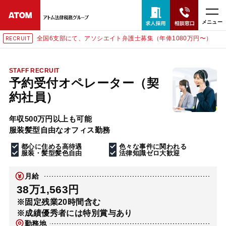
メニュー
全国6支部にて、アソシエイト弁護士募集（年俸1080万円〜）
RECRUIT
24時間365日全国対応
無料相談窓口はこちら
STAFF RECRUIT
予約受付オペレーター（契
電話・LINE・メールで相談予約受付中
約社員）
年収500万円以上も可能
ホーム
服装髪型自由なオフィス勤務
都心に住める高待遇
色々な事件に関われる
取扱分野
服装・髪型髪色自由
法律知識ゼロ大歓迎
月給
解決実績
38万1,563円
※固定残業20時間含む
※成績優秀者には特別賞与あり
アクセス
勤務地