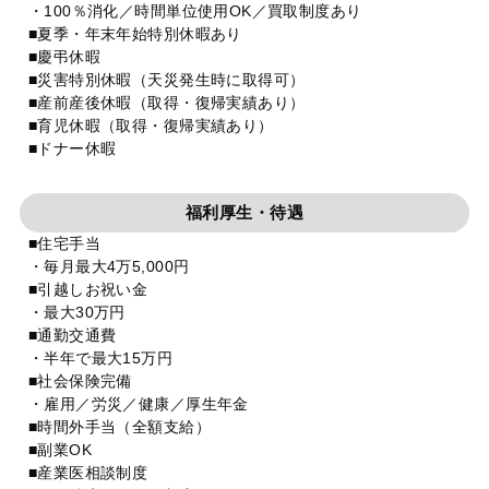
・100％消化／時間単位使用OK／買取制度あり
■夏季・年末年始特別休暇あり
■慶弔休暇
■災害特別休暇（天災発生時に取得可）
■産前産後休暇（取得・復帰実績あり）
■育児休暇（取得・復帰実績あり）
■ドナー休暇
福利厚生・待遇
■住宅手当
・毎月最大4万5,000円
■引越しお祝い金
・最大30万円
■通勤交通費
・半年で最大15万円
■社会保険完備
・雇用／労災／健康／厚生年金
■時間外手当（全額支給）
■副業OK
■産業医相談制度