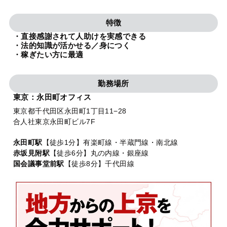
法人グループ
特徴
・直接感謝されて人助けを実感できる
プライバシーポリシー
利用規約
内部通報
お役立ち
・法的知識が活かせる／身につく
・稼ぎたい方に最適
TikTok受賞
定義集
動画集
勤務場所
東京：永田町オフィス
東京都千代田区永田町1丁目11−28
合人社東京永田町ビル7F
永田町駅
【徒歩1分】有楽町線・半蔵門線・南北線
赤坂見附駅
【徒歩6分】丸の内線・銀座線
国会議事堂前駅
【徒歩8分】千代田線