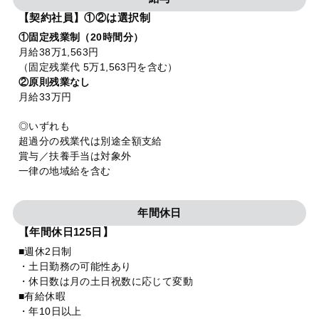
【契約社員】①②は選択制
①固定残業制（20時間分）
月給38万1,563円
（固定残業代 5万1,563円を含む）
②原則残業なし
月給33万円
◎いずれも
超過分の残業代は別途全額支給
賞与／扶養手当は対象外
一律の地域給を含む
年間休日
【年間休日125日】
■週休2日制
・土日勤務の可能性あり
・休日数は月の土日祝数に応じて変動
■有給休暇
・年10日以上