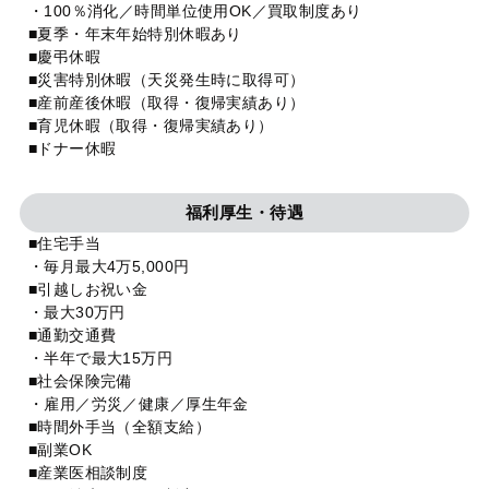
・100％消化／時間単位使用OK／買取制度あり
■夏季・年末年始特別休暇あり
■慶弔休暇
■災害特別休暇（天災発生時に取得可）
■産前産後休暇（取得・復帰実績あり）
■育児休暇（取得・復帰実績あり）
■ドナー休暇
福利厚生・待遇
■住宅手当
・毎月最大4万5,000円
■引越しお祝い金
・最大30万円
■通勤交通費
・半年で最大15万円
■社会保険完備
・雇用／労災／健康／厚生年金
■時間外手当（全額支給）
■副業OK
■産業医相談制度