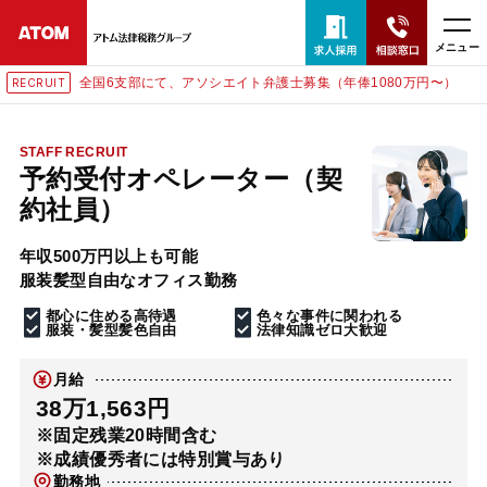
メニュー
全国6支部にて、アソシエイト弁護士募集（年俸1080万円〜）
RECRUIT
24時間365日全国対応
無料相談窓口はこちら
STAFF RECRUIT
予約受付オペレーター（契
電話・LINE・メールで相談予約受付中
約社員）
年収500万円以上も可能
ホーム
服装髪型自由なオフィス勤務
都心に住める高待遇
色々な事件に関われる
取扱分野
服装・髪型髪色自由
法律知識ゼロ大歓迎
月給
解決実績
38万1,563円
※固定残業20時間含む
※成績優秀者には特別賞与あり
アクセス
勤務地