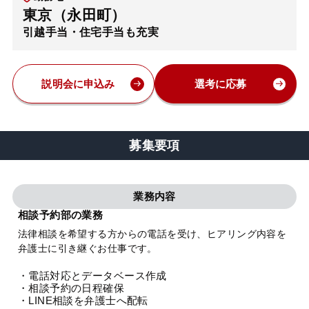
東京（永田町）
弁護士・税理士
引越手当・住宅手当も充実
費用
説明会に申込み
選考に応募
グループ案内
募集要項
求人採用
業務内容
お知らせ
相談予約部の業務
法律相談を希望する方からの電話を受け、ヒアリング内容を
特設サイト
弁護士に引き継ぐお仕事です。
・電話対応とデータベース作成
相談先情報サイト
・相談予約の日程確保
・LINE相談を弁護士へ配転