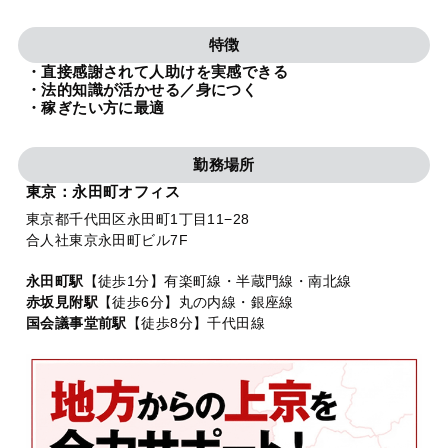
法人グループ
特徴
・直接感謝されて人助けを実感できる
プライバシーポリシー
利用規約
内部通報
お役立ち
・法的知識が活かせる／身につく
・稼ぎたい方に最適
TikTok受賞
定義集
動画集
勤務場所
東京：永田町オフィス
東京都千代田区永田町1丁目11−28
合人社東京永田町ビル7F
永田町駅
【徒歩1分】有楽町線・半蔵門線・南北線
赤坂見附駅
【徒歩6分】丸の内線・銀座線
国会議事堂前駅
【徒歩8分】千代田線