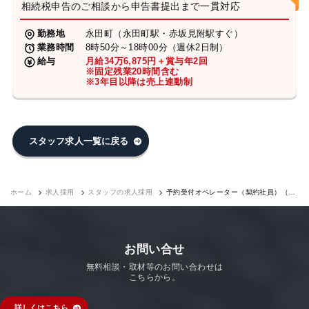
相続税申告のご相談から申告書提出まで一貫対応
勤務地
永田町（永田町駅・赤坂見附駅すぐ）
業務時間
8時50分～18時00分（週休2日制）
給与
月給34万6,875円＋賞与年2回
※固定残業20時間含む
※3年目以降は売上連動制
スタッフ求人一覧に戻る
ホーム
求人採用
スタッフの求人採用
予約受付オペレーター（契約社員）（永
田町7F）｜求人採用
お問い合せ
無料相談・取材等のお問い合わせは
こちらから。
詳しくはこちら