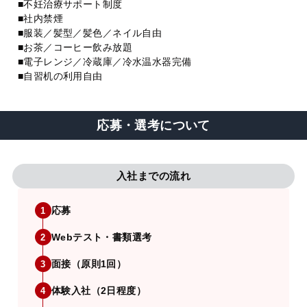
■不妊治療サポート制度
■社内禁煙
■服装／髪型／髪色／ネイル自由
■お茶／コーヒー飲み放題
■電子レンジ／冷蔵庫／冷水温水器完備
■自習机の利用自由
応募・選考について
入社までの流れ
応募
1
Webテスト・書類選考
2
面接（原則1回）
3
体験入社（2日程度）
4