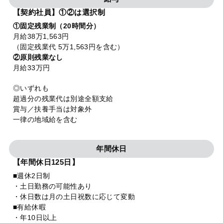
【契約社員】①②は選択制
①固定残業制（20時間分）
月給38万1,563円
（固定残業代 5万1,563円を含む）
②原則残業なし
月給33万円
◎いずれも
超過分の残業代は別途全額支給
賞与／扶養手当は対象外
一律の地域給を含む
年間休日
【年間休日125日】
■週休2日制
・土日勤務の可能性あり
・休日数は月の土日祝数に応じて変動
■有給休暇
・年10日以上