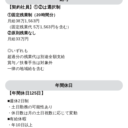
【契約社員】①②は選択制
①固定残業制（20時間分）
月給38万1,563円
（固定残業代 5万1,563円を含む）
②原則残業なし
月給33万円
◎いずれも
超過分の残業代は別途全額支給
賞与／扶養手当は対象外
一律の地域給を含む
年間休日
【年間休日125日】
■週休2日制
・土日勤務の可能性あり
・休日数は月の土日祝数に応じて変動
■有給休暇
・年10日以上