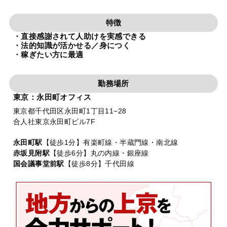
法人グループ
特徴
・直接感謝されて人助けを実感できる
プライバシーポリシー
利用規約
内部通報
お役立ち
・法的知識が活かせる／身につく
・稼ぎたい方に最適
TikTok受賞
定義集
動画集
勤務場所
東京：永田町オフィス
東京都千代田区永田町1丁目11−28
合人社東京永田町ビル7F
永田町駅
【徒歩1分】有楽町線・半蔵門線・南北線
赤坂見附駅
【徒歩6分】丸の内線・銀座線
国会議事堂前駅
【徒歩8分】千代田線