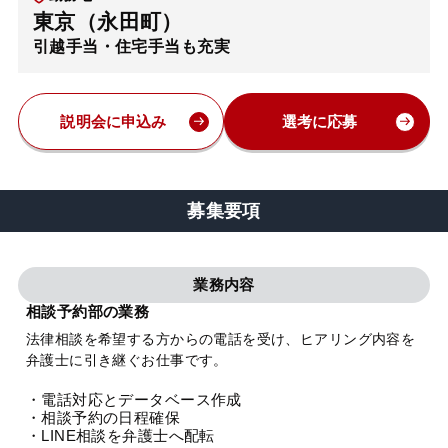
東京（永田町）
弁護士・税理士
引越手当・住宅手当も充実
費用
説明会に申込み
選考に応募
グループ案内
募集要項
求人採用
業務内容
お知らせ
相談予約部の業務
法律相談を希望する方からの電話を受け、ヒアリング内容を
特設サイト
弁護士に引き継ぐお仕事です。
・電話対応とデータベース作成
相談先情報サイト
・相談予約の日程確保
・LINE相談を弁護士へ配転