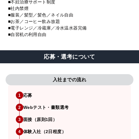
■不妊治療サポート制度
■社内禁煙
■服装／髪型／髪色／ネイル自由
■お茶／コーヒー飲み放題
■電子レンジ／冷蔵庫／冷水温水器完備
■自習机の利用自由
応募・選考について
入社までの流れ
応募
1
Webテスト・書類選考
2
面接（原則1回）
3
体験入社（2日程度）
4