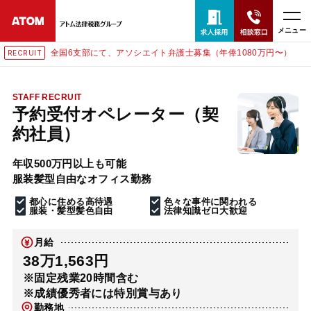
メニュー
全国6支部にて、アソシエイト弁護士募集（年俸1080万円〜）
RECRUIT
24時間365日全国対応
無料相談窓口はこちら
STAFF RECRUIT
予約受付オペレーター（契
電話・LINE・メールで相談予約受付中
約社員）
年収500万円以上も可能
ホーム
服装髪型自由なオフィス勤務
都心に住める高待遇
色々な事件に関われる
取扱分野
服装・髪型髪色自由
法律知識ゼロ大歓迎
月給
解決実績
38万1,563円
※固定残業20時間含む
※成績優秀者には特別賞与あり
アクセス
勤務地