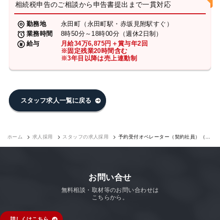
相続税申告のご相談から申告書提出まで一貫対応
勤務地
永田町（永田町駅・赤坂見附駅すぐ）
業務時間
8時50分～18時00分（週休2日制）
給与
月給34万6,875円＋賞与年2回
※固定残業20時間含む
※3年目以降は売上連動制
スタッフ求人一覧に戻る
ホーム
求人採用
スタッフの求人採用
予約受付オペレーター（契約社員）（永
田町7F）｜求人採用
お問い合せ
無料相談・取材等のお問い合わせは
こちらから。
詳しくはこちら