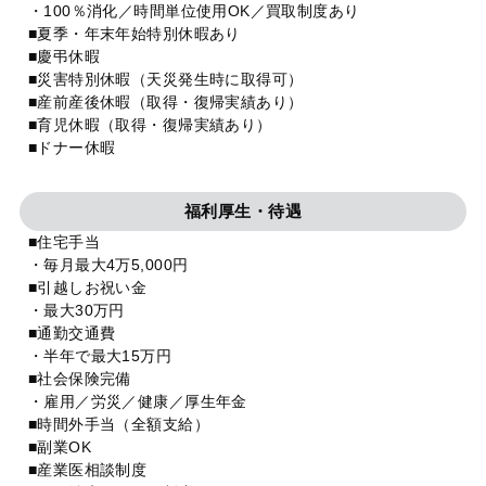
・100％消化／時間単位使用OK／買取制度あり
■夏季・年末年始特別休暇あり
■慶弔休暇
■災害特別休暇（天災発生時に取得可）
■産前産後休暇（取得・復帰実績あり）
■育児休暇（取得・復帰実績あり）
■ドナー休暇
福利厚生・待遇
■住宅手当
・毎月最大4万5,000円
■引越しお祝い金
・最大30万円
■通勤交通費
・半年で最大15万円
■社会保険完備
・雇用／労災／健康／厚生年金
■時間外手当（全額支給）
■副業OK
■産業医相談制度