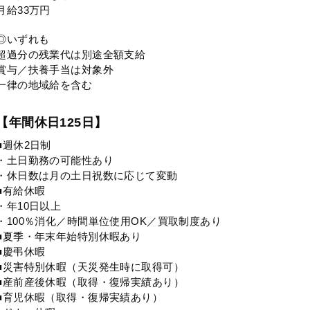
月給33万円
◎いずれも
超過分の残業代は別途全額支給
賞与／扶養手当は対象外
一律の地域給を含む
【年間休日125日】
■週休2日制
・土日勤務の可能性あり
・休日数は月の土日祝数に応じて変動
■有給休暇
・年10日以上
・100％消化／時間単位使用OK／買取制度あり
■夏季・年末年始特別休暇あり
■慶弔休暇
■災害特別休暇（天災発生時に取得可）
■産前産後休暇（取得・復帰実績あり）
■育児休暇（取得・復帰実績あり）