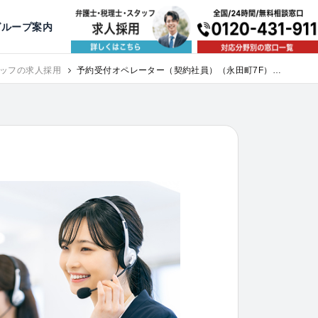
出版・寄稿
名古屋
京都
公益活動
大阪
神戸
福岡
グループ案内
相談予約スタッフ募集（月給38万以上）
ッフの求人採用
予約受付オペレーター（契約社員）（永田町7F）｜
求人採用