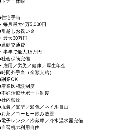
■ドナー休暇
■住宅手当
・毎月最大4万5,000円
■引越しお祝い金
・最大30万円
■通勤交通費
・半年で最大15万円
■社会保険完備
・雇用／労災／健康／厚生年金
■時間外手当（全額支給）
■副業OK
■産業医相談制度
■不妊治療サポート制度
■社内禁煙
■服装／髪型／髪色／ネイル自由
■お茶／コーヒー飲み放題
■電子レンジ／冷蔵庫／冷水温水器完備
■自習机の利用自由