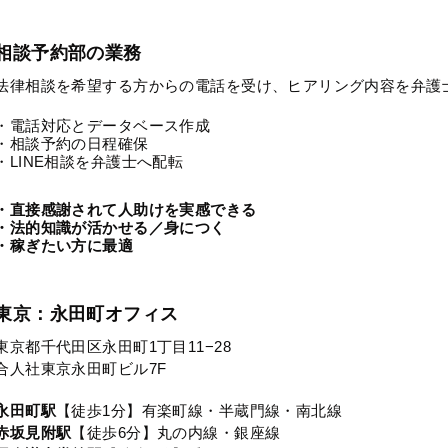
相談予約部の業務
法律相談を希望する方からの電話を受け、ヒアリング内容を弁護
・電話対応とデータベース作成
・相談予約の日程確保
・LINE相談を弁護士へ配転
・直接感謝されて人助けを実感できる
・法的知識が活かせる／身につく
・稼ぎたい方に最適
東京：永田町オフィス
東京都千代田区永田町1丁目11−28
合人社東京永田町ビル7F
永田町駅
【徒歩1分】有楽町線・半蔵門線・南北線
赤坂見附駅
【徒歩6分】丸の内線・銀座線