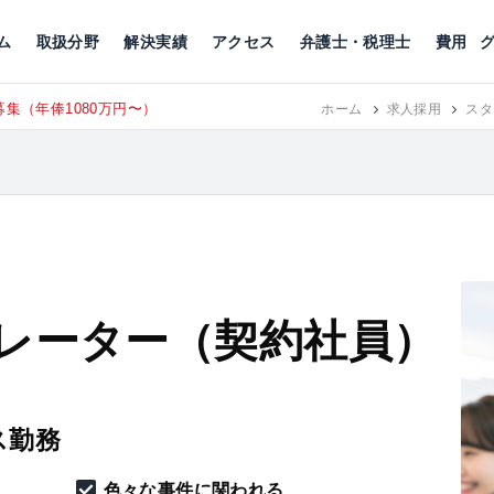
川
相続税
企業理念
丸の内
刑事事件
刑事事件
女性トラブル
代表挨拶
新宿
交通事故
交通事故
北千住
グループ概要
一般民事
相続税
相続税
横浜
出演・監修
離婚
沿革・組織
静岡
ム
取扱分野
解決実績
アクセス
弁護士・税理士
費用
集（年俸1080万円〜）
東京にて、
ホーム
RECRUIT
求人採用
スタ
レーター（契約社員）
ス勤務
色々な事件に関われる