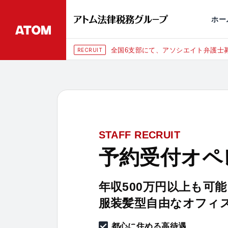
永田町
仙台
埼玉大宮
刑事事件
千葉
交通事故
市
ホー
全国6支部にて、アソシエイト弁護士募
RECRUIT
STAFF RECRUIT
予約受付オペ
年収500万円以上も可能
服装髪型自由なオフィ
都心に住める高待遇