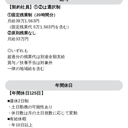
【契約社員】①②は選択制
①固定残業制（20時間分）
月給38万1,563円
（固定残業代 5万1,563円を含む）
②原則残業なし
月給33万円
◎いずれも
超過分の残業代は別途全額支給
賞与／扶養手当は対象外
一律の地域給を含む
年間休日
【年間休日125日】
■週休2日制
・土日勤務の可能性あり
・休日数は月の土日祝数に応じて変動
■有給休暇
・年10日以上