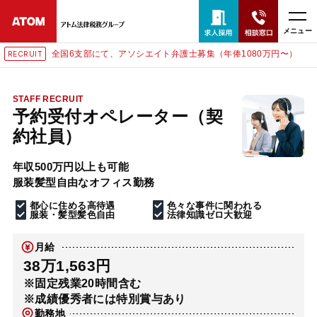
メニュー
（年俸1080万円〜）
東京にて、相談予約スタッフ募集（月給
RECRUIT
24時間365日全国対応
無料相談窓口はこちら
STAFF RECRUIT
予約受付オペレーター（契
電話・LINE・メールで相談予約受付中
約社員）
年収500万円以上も可能
ホーム
服装髪型自由なオフィス勤務
都心に住める高待遇
色々な事件に関われる
取扱分野
服装・髪型髪色自由
法律知識ゼロ大歓迎
月給
解決実績
38万1,563円
※固定残業20時間含む
※成績優秀者には特別賞与あり
アクセス
勤務地