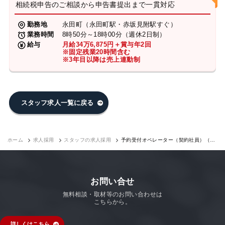
相続税申告のご相談から申告書提出まで一貫対応
勤務地
永田町（永田町駅・赤坂見附駅すぐ）
業務時間
8時50分～18時00分（週休2日制）
給与
月給34万6,875円＋賞与年2回
※固定残業20時間含む
※3年目以降は売上連動制
スタッフ求人一覧に戻る
ホーム
求人採用
スタッフの求人採用
予約受付オペレーター（契約社員）（永
田町7F）｜求人採用
お問い合せ
無料相談・取材等のお問い合わせは
こちらから。
詳しくはこちら