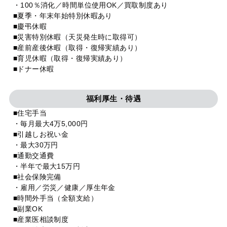
・100％消化／時間単位使用OK／買取制度あり
■夏季・年末年始特別休暇あり
■慶弔休暇
■災害特別休暇（天災発生時に取得可）
■産前産後休暇（取得・復帰実績あり）
■育児休暇（取得・復帰実績あり）
■ドナー休暇
福利厚生・待遇
■住宅手当
・毎月最大4万5,000円
■引越しお祝い金
・最大30万円
■通勤交通費
・半年で最大15万円
■社会保険完備
・雇用／労災／健康／厚生年金
■時間外手当（全額支給）
■副業OK
■産業医相談制度