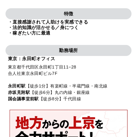
法人グループ
特徴
・直接感謝されて人助けを実感できる
プライバシーポリシー
利用規約
内部通報
お役立ち
・法的知識が活かせる／身につく
・稼ぎたい方に最適
TikTok受賞
定義集
動画集
勤務場所
東京：永田町オフィス
東京都千代田区永田町1丁目11−28
合人社東京永田町ビル7F
永田町駅
【徒歩1分】有楽町線・半蔵門線・南北線
赤坂見附駅
【徒歩6分】丸の内線・銀座線
国会議事堂前駅
【徒歩8分】千代田線