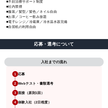
■不妊治療サポート制度
■社内禁煙
■服装／髪型／髪色／ネイル自由
■お茶／コーヒー飲み放題
■電子レンジ／冷蔵庫／冷水温水器完備
■自習机の利用自由
応募・選考について
入社までの流れ
応募
1
Webテスト・書類選考
2
面接（原則1回）
3
体験入社（2日程度）
4