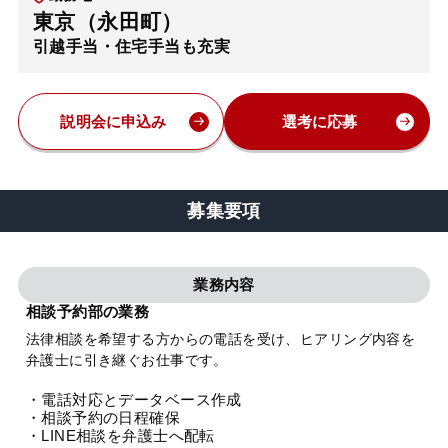
東京（永田町）
弁護士・税理士
引越手当・住宅手当も充実
費用
説明会に申込み
選考に応募
グループ案内
募集要項
求人採用
業務内容
お知らせ
相談予約部の業務
法律相談を希望する方からの電話を受け、ヒアリング内容を
特設サイト
弁護士に引き継ぐお仕事です。
・電話対応とデータベース作成
相談先情報サイト
・相談予約の日程確保
・LINE相談を弁護士へ配転