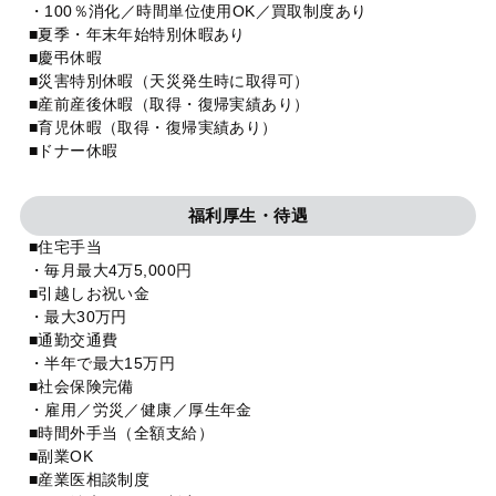
・100％消化／時間単位使用OK／買取制度あり
■夏季・年末年始特別休暇あり
■慶弔休暇
■災害特別休暇（天災発生時に取得可）
■産前産後休暇（取得・復帰実績あり）
■育児休暇（取得・復帰実績あり）
■ドナー休暇
福利厚生・待遇
■住宅手当
・毎月最大4万5,000円
■引越しお祝い金
・最大30万円
■通勤交通費
・半年で最大15万円
■社会保険完備
・雇用／労災／健康／厚生年金
■時間外手当（全額支給）
■副業OK
■産業医相談制度