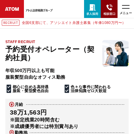
メニュー
全国6支部にて、アソシエイト弁護士募集（年俸1080万円〜）
RECRUIT
24時間365日全国対応
無料相談窓口はこちら
STAFF RECRUIT
予約受付オペレーター（契
電話・LINE・メールで相談予約受付中
約社員）
年収500万円以上も可能
ホーム
服装髪型自由なオフィス勤務
都心に住める高待遇
色々な事件に関われる
取扱分野
服装・髪型髪色自由
法律知識ゼロ大歓迎
月給
解決実績
38万1,563円
※固定残業20時間含む
※成績優秀者には特別賞与あり
アクセス
勤務地