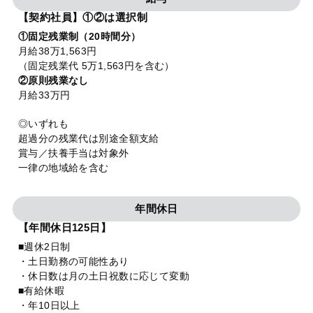
【契約社員】①②は選択制
①固定残業制（20時間分）
月給38万1,563円
（固定残業代 5万1,563円を含む）
②原則残業なし
月給33万円
◎いずれも
超過分の残業代は別途全額支給
賞与／扶養手当は対象外
一律の地域給を含む
年間休日
【年間休日125日】
■週休2日制
・土日勤務の可能性あり
・休日数は月の土日祝数に応じて変動
■有給休暇
・年10日以上