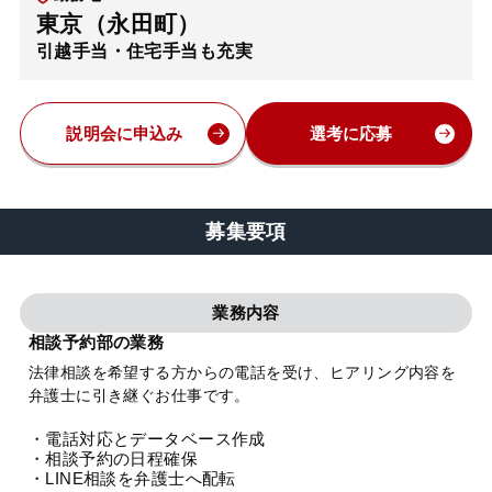
東京（永田町）
弁護士・税理士
引越手当・住宅手当も充実
費用
説明会に申込み
選考に応募
グループ案内
募集要項
求人採用
業務内容
お知らせ
相談予約部の業務
法律相談を希望する方からの電話を受け、ヒアリング内容を
特設サイト
弁護士に引き継ぐお仕事です。
・電話対応とデータベース作成
相談先情報サイト
・相談予約の日程確保
・LINE相談を弁護士へ配転