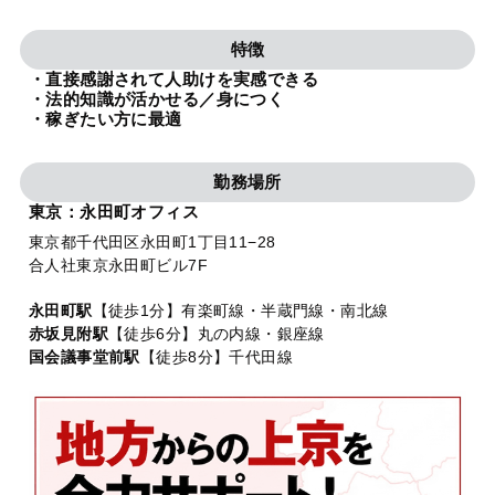
法人グループ
特徴
・直接感謝されて人助けを実感できる
プライバシーポリシー
利用規約
内部通報
お役立ち
・法的知識が活かせる／身につく
・稼ぎたい方に最適
TikTok受賞
定義集
動画集
勤務場所
東京：永田町オフィス
東京都千代田区永田町1丁目11−28
合人社東京永田町ビル7F
永田町駅
【徒歩1分】有楽町線・半蔵門線・南北線
赤坂見附駅
【徒歩6分】丸の内線・銀座線
国会議事堂前駅
【徒歩8分】千代田線