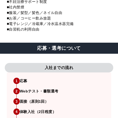
■不妊治療サポート制度
■社内禁煙
■服装／髪型／髪色／ネイル自由
■お茶／コーヒー飲み放題
■電子レンジ／冷蔵庫／冷水温水器完備
■自習机の利用自由
応募・選考について
入社までの流れ
応募
1
Webテスト・書類選考
2
面接（原則1回）
3
体験入社（2日程度）
4