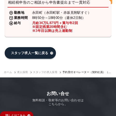
相続税申告のご相談から申告書提出まで一貫対応
勤務地
永田町（永田町駅・赤坂見附駅すぐ）
業務時間
8時50分～18時00分（週休2日制）
給与
月給34万6,875円＋賞与年2回
※固定残業20時間含む
※3年目以降は売上連動制
スタッフ求人一覧に戻る
ホーム
求人採用
スタッフの求人採用
予約受付オペレーター（契約社員）（永
田町7F）｜求人採用
お問い合せ
無料相談・取材等のお問い合わせは
こちらから。
詳しくはこちら