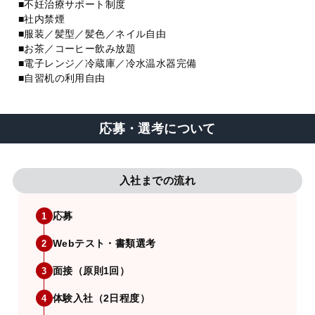
■不妊治療サポート制度
■社内禁煙
■服装／髪型／髪色／ネイル自由
■お茶／コーヒー飲み放題
■電子レンジ／冷蔵庫／冷水温水器完備
■自習机の利用自由
応募・選考について
入社までの流れ
応募
1
Webテスト・書類選考
2
面接（原則1回）
3
体験入社（2日程度）
4