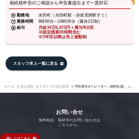
相続税申告のご相談から申告書提出まで一貫対応
勤務地
永田町（永田町駅・赤坂見附駅すぐ）
業務時間
8時50分～18時00分（週休2日制）
給与
月給34万6,875円＋賞与年2回
※固定残業20時間含む
※3年目以降は売上連動制
スタッフ求人一覧に戻る
ホーム
求人採用
スタッフの求人採用
予約受付オペレーター（契約社員）（永
田町7F）｜求人採用
お問い合せ
無料相談・取材等のお問い合わせは
こちらから。
詳しくはこちら