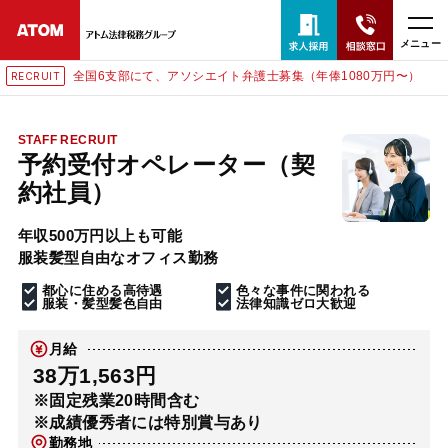
メニュー
全国6支部にて、アソシエイト弁護士募集（年俸1080万円〜）
RECRUIT
24時間365日全国対応
無料相談窓口はこちら
STAFF RECRUIT
予約受付オペレーター（契
電話・LINE・メールで相談予約受付中
約社員）
年収500万円以上も可能
ホーム
服装髪型自由なオフィス勤務
都心に住める高待遇
色々な事件に関われる
取扱分野
服装・髪型髪色自由
法律知識ゼロ大歓迎
月給
解決実績
38万1,563円
※固定残業20時間含む
※成績優秀者には特別賞与あり
アクセス
勤務地