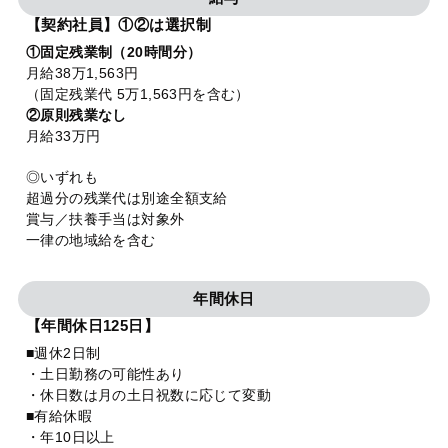
【契約社員】①②は選択制
①固定残業制（20時間分）
月給38万1,563円
（固定残業代 5万1,563円を含む）
②原則残業なし
月給33万円
◎いずれも
超過分の残業代は別途全額支給
賞与／扶養手当は対象外
一律の地域給を含む
年間休日
【年間休日125日】
■週休2日制
・土日勤務の可能性あり
・休日数は月の土日祝数に応じて変動
■有給休暇
・年10日以上