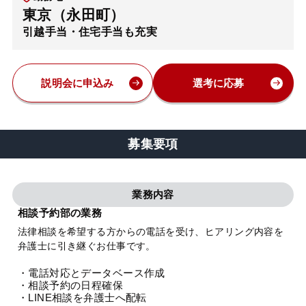
東京（永田町）
弁護士・税理士
引越手当・住宅手当も充実
費用
説明会に申込み
選考に応募
グループ案内
募集要項
求人採用
業務内容
お知らせ
相談予約部の業務
法律相談を希望する方からの電話を受け、ヒアリング内容を
特設サイト
弁護士に引き継ぐお仕事です。
・電話対応とデータベース作成
相談先情報サイト
・相談予約の日程確保
・LINE相談を弁護士へ配転