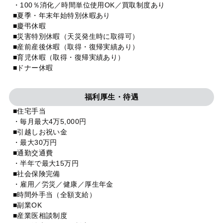
・100％消化／時間単位使用OK／買取制度あり
■夏季・年末年始特別休暇あり
■慶弔休暇
■災害特別休暇（天災発生時に取得可）
■産前産後休暇（取得・復帰実績あり）
■育児休暇（取得・復帰実績あり）
■ドナー休暇
福利厚生・待遇
■住宅手当
・毎月最大4万5,000円
■引越しお祝い金
・最大30万円
■通勤交通費
・半年で最大15万円
■社会保険完備
・雇用／労災／健康／厚生年金
■時間外手当（全額支給）
■副業OK
■産業医相談制度