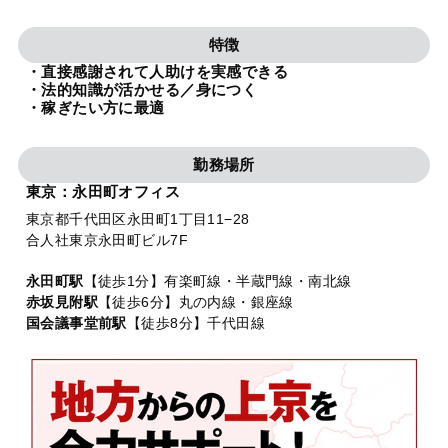
法人グループ
特徴
・直接感謝されて人助けを実感できる
プライバシーポリシー
利用規約
内部通報
お役立ち
・法的知識が活かせる／身につく
・稼ぎたい方に最適
TikTok受賞
定義集
動画集
勤務場所
東京：永田町オフィス
東京都千代田区永田町1丁目11−28
合人社東京永田町ビル7F
永田町駅
【徒歩1分】有楽町線・半蔵門線・南北線
赤坂見附駅
【徒歩6分】丸の内線・銀座線
国会議事堂前駅
【徒歩8分】千代田線